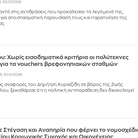
18, 30.07.2026
ντά στις αντιδράσεις που προκάλεσαν τα λεγόμενά της,
για αποσπασματική παρουσίασή τους και παραποίηση της
ας
ου: Χωρίς εισοδηματικά κριτήρια οι πολύτεκνες
 για τα vouchers βρεφονηπιακών σταθμών
53, 30.07.2026
ις αναφορές του Δημήτρη Κυριαζίδη σε βάρος της Ζωής
υ, ξεκαθάρισε ότι η πολιτική αντιπαράθεση δεν δικαιολογεί
ε Στέγαση και Αναπηρία που φέρνει το νομοσχέδι
ίου Κοινωνικής Συνοχής και Οικογένειας