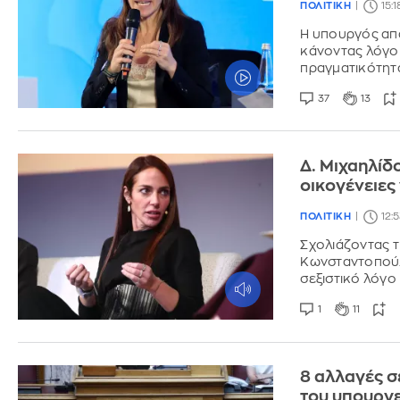
ΠΟΛΙΤΙΚΗ
15:
Η υπουργός απα
κάνοντας λόγο 
πραγματικότητ
37
13
Δ. Μιχαηλίδ
οικογένειες
ΠΟΛΙΤΙΚΗ
12:
Σχολιάζοντας τ
Κωνσταντοπούλο
σεξιστικό λόγο
1
11
8 αλλαγές σ
του υπουργε