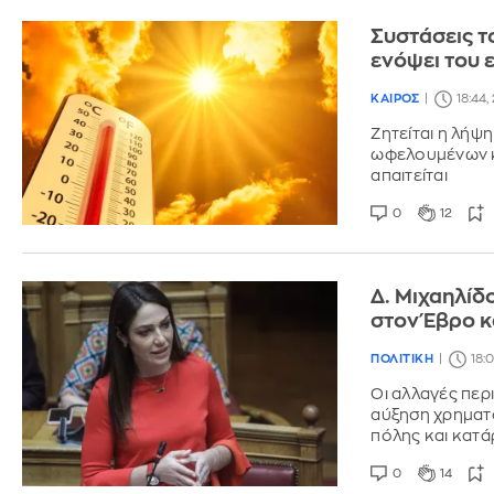
Συστάσεις τ
ενόψει του
ΚΑΙΡΟΣ
18:44,
Ζητείται η λήψ
ωφελουμένων κα
απαιτείται
0
12
Δ. Μιχαηλίδ
στον Έβρο κ
ΠΟΛΙΤΙΚΗ
18:
Οι αλλαγές πε
αύξηση χρηματ
πόλης και κατ
0
14