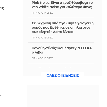
Pink Noise: Είναι ο «ροζ θόρυβος» το
νέο White Noise για καλύτερο ύπνο;
ας
ΠΡΙΝ ΑΠΌ 14 ΏΡΕΣ
Σε 57χρονη από την Κυψέλη ανήκει η
σορός που βρέθηκε σε σπηλιά στον
Λυκαβηττό - Δείτε βίντεο
ΠΡΙΝ ΑΠΌ 15 ΏΡΕΣ
Παναθηναϊκός: Φουλάρει για ΤΣΣΚΑ
ο Λιβάι
ΠΡΙΝ ΑΠΌ 15 ΏΡΕΣ
Ομάδα από το Περού γέμισε τη
φανέλα της με περισσότερους από
ΟΛΕΣ ΟΙ ΕΙΔΗΣΕΙΣ
1.000 διαφορετικούς χορηγούς
ΠΡΙΝ ΑΠΌ 15 ΏΡΕΣ
Σε Red Code την Κυριακή πολλές
ς
περιοχές της χώρας - Πού είναι πολύ
υψηλός ο κίνδυνος πυρκαγιάς