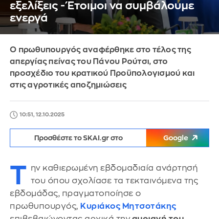
εξελίξεις - Έτοιμοι να συμβάλουμε
ενεργά
Ο πρωθυπουργός αναφέρθηκε στο τέλος της
απεργίας πείνας του Πάνου Ρούτσι, στο
προσχέδιο του κρατικού Προϋπολογισμού και
στις αγροτικές αποζημιώσεις
10:51, 12.10.2025
Προσθέστε το SKAI.gr στο
Google
Τ
ην καθιερωμένη εβδομαδιαία ανάρτησή
του όπου σχολίασε τα τεκταινόμενα της
εβδομάδας, πραγματοποίησε ο
πρωθυπουργός,
Κυριάκος Μητσοτάκης
επιβεβαιώνοντας αρχικά την
αυριανή του