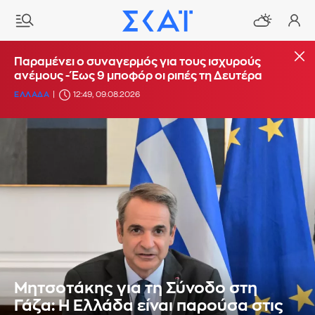
Παραμένει ο συναγερμός για τους ισχυρούς
ανέμους - Έως 9 μποφόρ οι ριπές τη Δευτέρα
ΕΛΛΑΔΑ
12:49, 09.08.2026
Μητσοτάκης για τη Σύνοδο στη
Γάζα: Η Ελλάδα είναι παρούσα στις