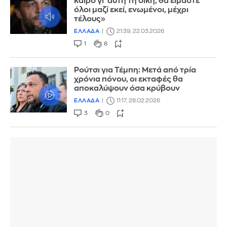
καιρό γι' αυτή τη δίκη, θα είμαστε
όλοι μαζί εκεί, ενωμένοι, μέχρι
τέλους»
ΕΛΛΑΔΑ
21:39, 22.03.2026
1
6
Ρούτσι για Τέμπη: Μετά από τρία
χρόνια πόνου, οι εκταφές θα
αποκαλύψουν όσα κρύβουν
ΕΛΛΑΔΑ
11:17, 28.02.2026
3
0