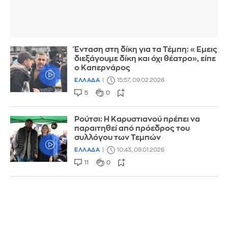
Ένταση στη δίκη για τα Τέμπη: «Εμεις
διεξάγουμε δίκη και όχι θέατρο», είπε
ο Καπερνάρος
ΕΛΛΑΔΑ
15:57, 09.02.2026
5
0
Ρούτσι: Η Καρυστιανού πρέπει να
παραιτηθεί από πρόεδρος του
συλλόγου των Τεμπών
ΕΛΛΑΔΑ
10:43, 09.01.2026
11
0