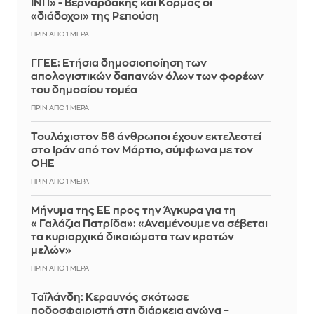
ΙΝΠ» - Βερναρδάκης και Κορμάς οι
«διάδοχοι» της Ρεπούση
ΠΡΙΝ ΑΠΌ 1 ΜΈΡΑ
ΓΓΕΕ: Eτήσια δημοσιοποίηση των
απολογιστικών δαπανών όλων των φορέων
του δημοσίου τομέα
ΠΡΙΝ ΑΠΌ 1 ΜΈΡΑ
Τουλάχιστον 56 άνθρωποι έχουν εκτελεστεί
στο Ιράν από τον Μάρτιο, σύμφωνα με τον
ΟΗΕ
ΠΡΙΝ ΑΠΌ 1 ΜΈΡΑ
Μήνυμα της ΕΕ προς την Άγκυρα για τη
«Γαλάζια Πατρίδα»: «Αναμένουμε να σέβεται
τα κυριαρχικά δικαιώματα των κρατών
μελών»
ΠΡΙΝ ΑΠΌ 1 ΜΈΡΑ
Ταϊλάνδη: Κεραυνός σκότωσε
ποδοσφαιριστή στη διάρκεια αγώνα –