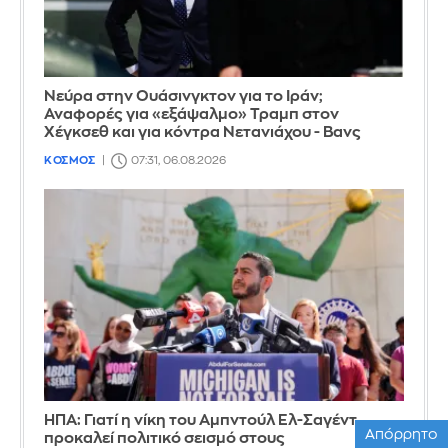
Νεύρα στην Ουάσινγκτον για το Ιράν;
Αναφορές για «εξάψαλμο» Τραμπ στον
Χέγκσεθ και για κόντρα Νετανιάχου - Βανς
ΚΟΣΜΟΣ
07:31, 06.08.2026
ΗΠΑ: Γιατί η νίκη του Αμπντούλ Ελ-Σαγέντ
Απόρρητο
προκαλεί πολιτικό σεισμό στους