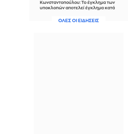
Κωνσταντοπούλου: Το έγκλημα των
υποκλοπών αποτελεί έγκλημα κατά
της Δημοκρατίας
ΟΛΕΣ ΟΙ ΕΙΔΗΣΕΙΣ
ΠΡΙΝ ΑΠΌ 6 ΏΡΕΣ
Σαντορίνη: Ο έφηβος-θύμα του
αρχαίου τσουνάμι που αλλάζει την
ιστορία της Μινωικής Κρήτης
ΠΡΙΝ ΑΠΌ 7 ΏΡΕΣ
Μαδέρα: Χιλιάδες μαζεύτηκαν σε
εκκλησία - Νόμιζαν ότι παντρεύονται
ο Κριστιάνο Ρονάλντο και η
Τζορτζίνα (Βίντεο)
ΠΡΙΝ ΑΠΌ 7 ΏΡΕΣ
Serotonin Shoes: Η νέα τάση της
μόδας υπόσχεται να λειτουργήσει
σαν mood booster
ΠΡΙΝ ΑΠΌ 7 ΏΡΕΣ
Η Τουρκία ζήτησε μπορατόριουμ