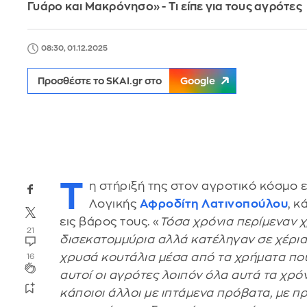
Γυάρο και Μακρόνησο» - Τι είπε για τους αγρότες
08:30, 01.12.2025
Προσθέστε το SKAI.gr στο
Google
Τ
η στήριξή της στον αγροτικό κόσμο
Λογικής
Αφροδίτη Λατινοπούλου
, κ
εις βάρος τους. «
Τόσα χρόνια περίμεναν 
21
δισεκατομμύρια αλλά κατέληγαν σε χέρια 
χρυσά κουτάλια μέσα από τα χρήματα πο
16
αυτοί οι αγρότες λοιπόν όλα αυτά τα χρό
κάποιοι άλλοι με ιπτάμενα πρόβατα, με π