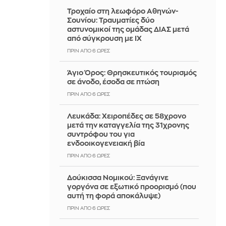
Τροχαίο στη λεωφόρο Αθηνών-
Σουνίου: Τραυματίες δύο
αστυνομικοί της ομάδας ΔΙΑΣ μετά
από σύγκρουση με ΙΧ
ΠΡΙΝ ΑΠΌ 6 ΏΡΕΣ
Άγιο Όρος: Θρησκευτικός τουρισμός
σε άνοδο, έσοδα σε πτώση
ΠΡΙΝ ΑΠΌ 6 ΏΡΕΣ
Λευκάδα: Χειροπέδες σε 58χρονο
μετά την καταγγελία της 31χρονης
συντρόφου του για
ενδοοικογενειακή βία
ΠΡΙΝ ΑΠΌ 6 ΏΡΕΣ
Δούκισσα Νομικού: Ξανάγινε
γοργόνα σε εξωτικό προορισμό (που
αυτή τη φορά αποκάλυψε)
ΠΡΙΝ ΑΠΌ 6 ΏΡΕΣ