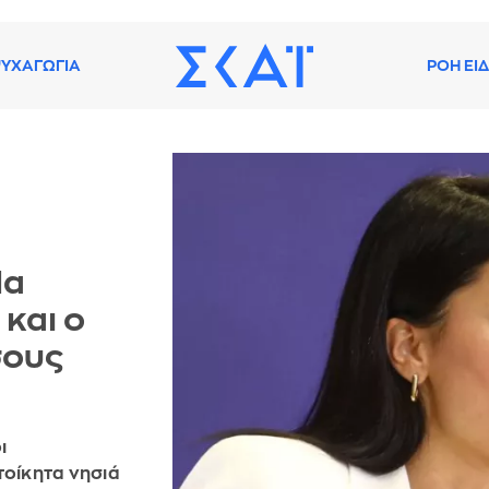
ΥΧΑΓΩΓΙΑ
ΡΟΗ ΕΙ
Να
 και ο
σους
ι
τοίκητα νησιά