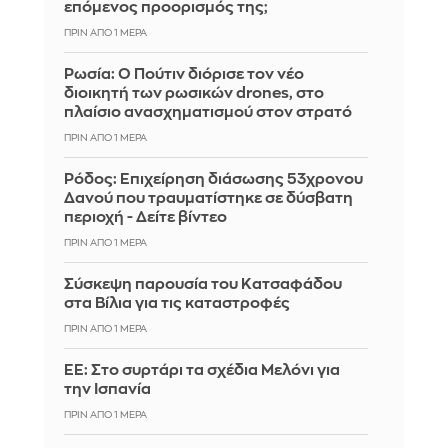
επόμενος προορισμός της;
ΠΡΙΝ ΑΠΌ 1 ΜΈΡΑ
Ρωσία: Ο Πούτιν διόρισε τον νέο
διοικητή των ρωσικών drones, στο
πλαίσιο ανασχηματισμού στον στρατό
ΠΡΙΝ ΑΠΌ 1 ΜΈΡΑ
Ρόδος: Επιχείρηση διάσωσης 53χρονου
Δανού που τραυματίστηκε σε δύσβατη
περιοχή - Δείτε βίντεο
ΠΡΙΝ ΑΠΌ 1 ΜΈΡΑ
Σύσκεψη παρουσία του Κατσαφάδου
στα Βίλια για τις καταστροφές
ΠΡΙΝ ΑΠΌ 1 ΜΈΡΑ
ΕΕ: Στο συρτάρι τα σχέδια Μελόνι για
την Ισπανία
ΠΡΙΝ ΑΠΌ 1 ΜΈΡΑ