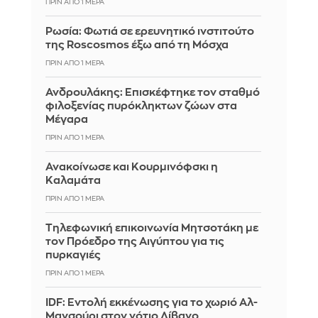
ΠΡΙΝ ΑΠΌ 1 ΜΈΡΑ
Ρωσία: Φωτιά σε ερευνητικό ινστιτούτο
της Roscosmos έξω από τη Μόσχα
ΠΡΙΝ ΑΠΌ 1 ΜΈΡΑ
Ανδρουλάκης: Επισκέφτηκε τον σταθμό
φιλοξενίας πυρόκληκτων ζώων στα
Μέγαρα
ΠΡΙΝ ΑΠΌ 1 ΜΈΡΑ
Ανακοίνωσε και Κουρμινόφσκι η
Καλαμάτα
ΠΡΙΝ ΑΠΌ 1 ΜΈΡΑ
Τηλεφωνική επικοινωνία Μητσοτάκη με
τον Πρόεδρο της Αιγύπτου για τις
πυρκαγιές
ΠΡΙΝ ΑΠΌ 1 ΜΈΡΑ
IDF: Εντολή εκκένωσης για το χωριό Αλ-
Μανσούρι στον νότιο Λίβανο