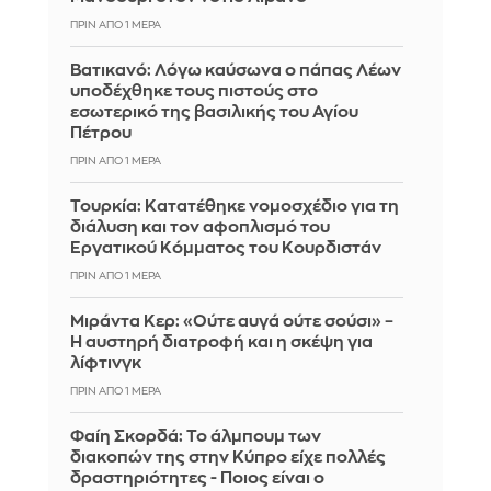
ΠΡΙΝ ΑΠΌ 1 ΜΈΡΑ
Βατικανό: Λόγω καύσωνα ο πάπας Λέων
υποδέχθηκε τους πιστούς στο
εσωτερικό της βασιλικής του Αγίου
Πέτρου
ΠΡΙΝ ΑΠΌ 1 ΜΈΡΑ
Τουρκία: Κατατέθηκε νομοσχέδιο για τη
διάλυση και τον αφοπλισμό του
Εργατικού Κόμματος του Κουρδιστάν
ΠΡΙΝ ΑΠΌ 1 ΜΈΡΑ
Μιράντα Κερ: «Ούτε αυγά ούτε σούσι» –
Η αυστηρή διατροφή και η σκέψη για
λίφτινγκ
ΠΡΙΝ ΑΠΌ 1 ΜΈΡΑ
Φαίη Σκορδά: Το άλμπουμ των
διακοπών της στην Κύπρο είχε πολλές
δραστηριότητες - Ποιος είναι ο