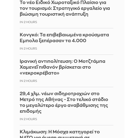
Το νέο Ειδικό Χωροταξικό Πλαίσιο για
τον τουρισμό: Στρατηγικό εργαλείο για
βιώσιμη τουριστική ανάπτυξη
IN 2 HOURS
Κονγκό: Τα επιβεβαιωμένα κρούσματα
Έμπολα ξεπέρασαν τα 4.000
IN 2 HOURS
Ιρανική αντιπολίτευση: Ο Μοτζτάμπα
Χαμενεΐ πιθανόν βρίσκεται στο
«νεκροκρέβατο»
IN 2 HOURS
29,4 χλμ. νέων σιδηροτροχιών στο
Μετρό της Αθήνας - Στο τελικό στάδιο
το μεγαλύτερο έργο αναβάθμισης της
επιδομής
IN 2 HOURS
Κλιμάκωση: Η Μόσχα κατηγορεί το
ΝΑΤΟ για άμεση συμμετοχή σε