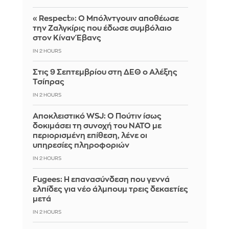
«Respect»: Ο Μπόλντγουιν αποθέωσε
την Ζαλγκίρις που έδωσε συμβόλαιο
στον Κίναν Έβανς
IN 2 HOURS
Στις 9 Σεπτεμβρίου στη ΔΕΘ ο Αλέξης
Τσίπρας
IN 2 HOURS
Αποκλειστικό WSJ: Ο Πούτιν ίσως
δοκιμάσει τη συνοχή του ΝΑΤΟ με
περιορισμένη επίθεση, λένε οι
υπηρεσίες πληροφοριών
IN 2 HOURS
Fugees: Η επανασύνδεση που γεννά
ελπίδες για νέο άλμπουμ τρεις δεκαετίες
μετά
IN 2 HOURS