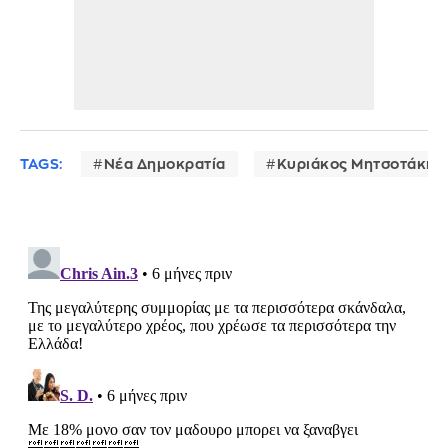
TAGS:
Νέα Δημοκρατία
Κυριάκος Μητσοτάκης