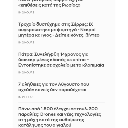
«επιθέσεις κατά της Ρωσίας»
IN 2 HOURS
Τροχαίο δυστύχημα στις Σέρρες: ΙΧ
συγκρούστηκε με φορτηγό - Νεκροί
μητέρα και γιος - Δείτε εικόνες, βίντεο
IN 2 HOURS
Πάτρα: Συνελήφθη 14χρονος για
διακεκριμένες κλοπές σε σπίτια –
Εντοπίστηκε σε σχολείο με τα κλοπιμαία
IN 2 HOURS
7 αλήθειες για τον Αύγουστο που
σχεδόν κανείς δεν παραδέχεται
IN 2 HOURS
Πάνω από 1.500 έλεγχοι σε τουλ. 300
παραλίες: Drones και νέες τεχνολογίες
στη μάχη κατά της αυθαίρετης
κατάληψης του αιγιαλού