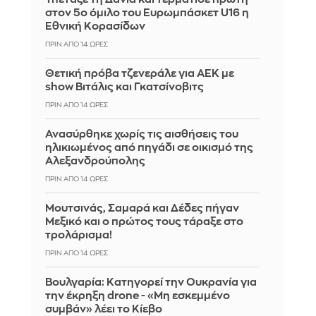
στον 5ο όμιλο του Ευρωμπάσκετ U16 η
Εθνική Κορασίδων
ΠΡΙΝ ΑΠΌ 14 ΏΡΕΣ
Θετική πρόβα τζενεράλε για ΑΕΚ με
show Βιτάλις και Γκατσίνοβιτς
ΠΡΙΝ ΑΠΌ 14 ΏΡΕΣ
Ανασύρθηκε χωρίς τις αισθήσεις του
ηλικιωμένος από πηγάδι σε οικισμό της
Αλεξανδρούπολης
ΠΡΙΝ ΑΠΌ 14 ΏΡΕΣ
Μουτσινάς, Σαμαρά και Δέδες πήγαν
Μεξικό και ο πρώτος τους τάραξε στο
τρολάρισμα!
ΠΡΙΝ ΑΠΌ 14 ΏΡΕΣ
Βουλγαρία: Κατηγορεί την Ουκρανία για
την έκρηξη drone - «Μη εσκεμμένο
συμβάν» λέει το Κίεβο