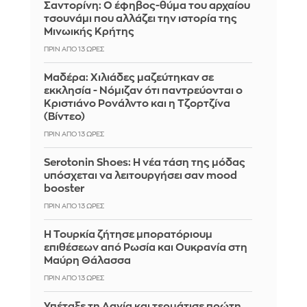
Σαντορίνη: Ο έφηβος-θύμα του αρχαίου
τσουνάμι που αλλάζει την ιστορία της
Μινωικής Κρήτης
ΠΡΙΝ ΑΠΌ 13 ΏΡΕΣ
Μαδέρα: Χιλιάδες μαζεύτηκαν σε
εκκλησία - Νόμιζαν ότι παντρεύονται ο
Κριστιάνο Ρονάλντο και η Τζορτζίνα
(Βίντεο)
ΠΡΙΝ ΑΠΌ 13 ΏΡΕΣ
Serotonin Shoes: Η νέα τάση της μόδας
υπόσχεται να λειτουργήσει σαν mood
booster
ΠΡΙΝ ΑΠΌ 13 ΏΡΕΣ
Η Τουρκία ζήτησε μπορατόριουμ
επιθέσεων από Ρωσία και Ουκρανία στη
Μαύρη Θάλασσα
ΠΡΙΝ ΑΠΌ 13 ΏΡΕΣ
Υπέταξε τη Δανία και τερμάτισε πρώτη