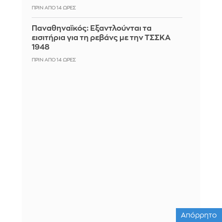
ΠΡΙΝ ΑΠΌ 14 ΏΡΕΣ
Παναθηναϊκός: Εξαντλούνται τα
εισιτήρια για τη ρεβάνς με την ΤΣΣΚΑ
1948
ΠΡΙΝ ΑΠΌ 14 ΏΡΕΣ
Απόρρητο