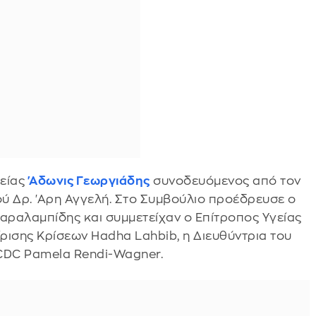
είας
'Αδωνις Γεωργιάδης
συνοδευόμενος από τον
ύ Δρ. 'Αρη Αγγελή. Στο Συμβούλιο προέδρευσε ο
αραλαμπίδης και συμμετείχαν ο Επίτροπος Υγείας
χείρισης Κρίσεων Ηadha Lahbib, η Διευθύντρια του
ΕCDC Pamela Rendi-Wagner.