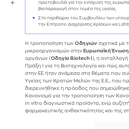
πρωτοβουλία για την ενίσχυση της ευρωπαϊ
βιοπαραγωγή στον τομέα της υγείας
Στο περιθώριο του Συμβουλίου των υπουρ
την Επίτροπο Διαχείρισης Κρίσεων κα Lahb
Η τροποποίηση των
Οδηγιών
σχετικά με 
μικροοργανισμών στην
Ευρωπαϊκή Ένωση
οργάνων (
Οδηγία Biotech I
), η ανταλλαγ
Πράξη Ι για τη Βιοτεχνολογία και πώς αυτ
στην ΕΕ ήταν ανάμεσα στα θέματα που σ
Υγείας των Κρατών Μελών της Ε.Ε., που 
διερευνήθηκε η πρόοδος που σημειώθηκε 
Κανονισμό για την τροποποίηση των Κανο
in vitro διαγνωστικά προϊόντα, ενώ συζητή
φαρμακευτικής ανθεκτικότητας και της σ