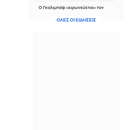
Ο Γκαλιμπάφ «ειρωνεύεται» τον
Τραμπ: «Έρχεται μαζική επίθεση…
περιμένετε, δεν πειράζει, θέλουν να
ΟΛΕΣ ΟΙ ΕΙΔΗΣΕΙΣ
διαπραγματευτούν»
ΠΡΙΝ ΑΠΌ 1 ΜΈΡΑ
Γερμανία-δημοσκόπηση: Στο 28% η
AfD, επτά μονάδες μπροστά από το
CDU/CSU του καγκελάριου Μερτς
ΠΡΙΝ ΑΠΌ 1 ΜΈΡΑ
Λίβανος: «Το Ισραήλ αρνείται να
προσδιορίσει νέες ζώνες για την
απόσυρση του στρατού του»
ΠΡΙΝ ΑΠΌ 1 ΜΈΡΑ
Φονικές πυρκαγιές στο Ρέθυμνο: 19
κτίρια κρίθηκαν «κόκκινα»
ΠΡΙΝ ΑΠΌ 1 ΜΈΡΑ
Σάκης Ρουβάς: Μελισσοκόμος στην