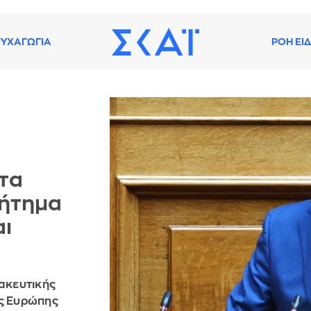
ΥΧΑΓΩΓΙΑ
ΡΟΗ ΕΙ
τα
ζήτημα
αι
μακευτικής
ης Ευρώπης