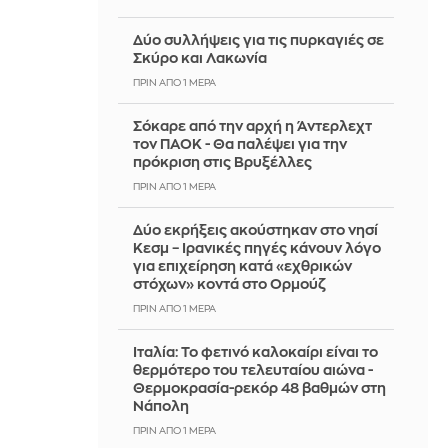
Δύο συλλήψεις για τις πυρκαγιές σε
Σκύρο και Λακωνία
ΠΡΙΝ ΑΠΌ 1 ΜΈΡΑ
Σόκαρε από την αρχή η Άντερλεχτ
τον ΠΑΟΚ - Θα παλέψει για την
πρόκριση στις Βρυξέλλες
ΠΡΙΝ ΑΠΌ 1 ΜΈΡΑ
Δύο εκρήξεις ακούστηκαν στο νησί
Κεσμ – Ιρανικές πηγές κάνουν λόγο
για επιχείρηση κατά «εχθρικών
στόχων» κοντά στο Ορμούζ
ΠΡΙΝ ΑΠΌ 1 ΜΈΡΑ
Ιταλία: To φετινό καλοκαίρι είναι το
θερμότερο του τελευταίου αιώνα -
Θερμοκρασία-ρεκόρ 48 βαθμών στη
Νάπολη
ΠΡΙΝ ΑΠΌ 1 ΜΈΡΑ