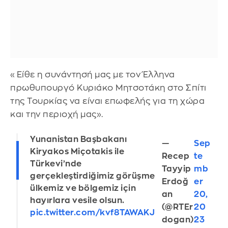
«Είθε η συνάντησή μας με τον Έλληνα
πρωθυπουργό Κυριάκο Μητσοτάκη στο Σπίτι
της Τουρκίας να είναι επωφελής για τη χώρα
και την περιοχή μας».
Yunanistan Başbakanı
—
Sep
Kiryakos Miçotakis ile
Recep
te
Türkevi’nde
Tayyip
mb
gerçekleştirdiğimiz görüşme
Erdoğ
er
ülkemiz ve bölgemiz için
an
20,
hayırlara vesile olsun.
(@RTEr
20
pic.twitter.com/kvf8TAWAKJ
dogan)
23