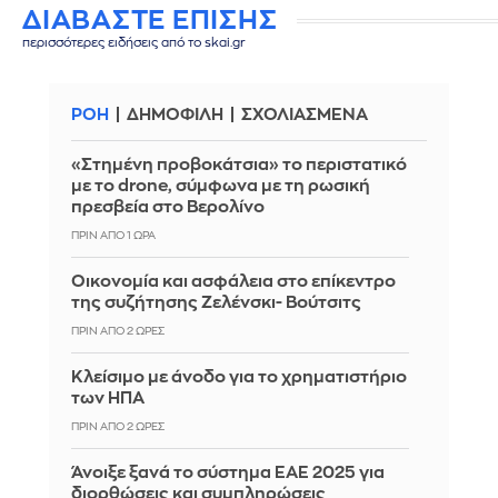
ΔΙΑΒΑΣΤΕ ΕΠΙΣΗΣ
περισσότερες ειδήσεις από το skai.gr
ΡΟΗ
ΔΗΜΟΦΙΛΗ
ΣΧΟΛΙΑΣΜΕΝΑ
«Στημένη προβοκάτσια» το περιστατικό
με το drone, σύμφωνα με τη ρωσική
πρεσβεία στο Βερολίνο
ΠΡΙΝ ΑΠΌ 1 ΏΡΑ
Οικονομία και ασφάλεια στο επίκεντρο
της συζήτησης Ζελένσκι- Βούτσιτς
ΠΡΙΝ ΑΠΌ 2 ΏΡΕΣ
Κλείσιμο με άνοδο για το χρηματιστήριο
των ΗΠΑ
ΠΡΙΝ ΑΠΌ 2 ΏΡΕΣ
Άνοιξε ξανά το σύστημα ΕΑΕ 2025 για
διορθώσεις και συμπληρώσεις