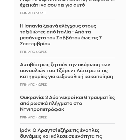
έχει κάτι να σου πει για αυτό
ΠΡΙΝ ΑΠΌ 3 ΏΡΕΣ
Η Ισπανία ξεκινά ελέγχους στους
ταξιδιώτες από Ιταλία - Από τα
μεσάνυχτα του Σαββάτου έως τις 7
Σεπτεμβρίου
ΠΡΙΝ ΑΠΌ 4 ΏΡΕΣ
Ακτιβίστριες ζητούν την ακύρωση των
συναυλιών του Τζάρεντ Λέτο μετά τις
κατηγορίες για σεξουαλική κακοποίηση
ΠΡΙΝ ΑΠΌ 4 ΏΡΕΣ
Ουκρανία: 2 Δύο νεκροί και 6 τραυματίες
από ρωσικά πλήγματα στο
Ντνιπροπετρόφσκ
ΠΡΙΝ ΑΠΌ 4 ΏΡΕΣ
Ιράν: Ο Αραγτσί εξήρε τις ένοπλες
δυνάμεις και κάλεσε σε ενότητα τις