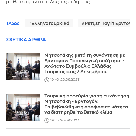
μάθετε πρώτοι όλες τις ειδήσεις.
TAGS:
Ελληνοτουρκικά
Ρετζέπ Ταγίπ Ερντογά
ΣΧΕΤΙΚΑ ΑΡΘΡΑ
Μητσοτάκης μετά τη συνάντηση με
Ερντογάν: Παραγωγική συζήτηση -
Ανώτατο Συμβούλιο Ελλάδας-
Τουρκίας στις 7 Δεκεμβρίου
19:40, 20.09.2023
Τουρκική προεδρία για τη συνάντηση
Μητσοτάκη - Ερντογάν:
Επιβεβαιώθηκε η αποφασιστικότητα
να διατηρηθεί το θετικό κλίμα
19:55, 20.09.2023