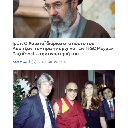
Ιράν: Ο Χαμενεΐ διόρισε στο πόστο του
Λαριτζανί τον πρώην αρχηγό των IRGC Μοχσέν
Ρεζαΐ - Δείτε την ανάρτησή του
ΚΟΣΜΟΣ
22:02, 09.08.2026