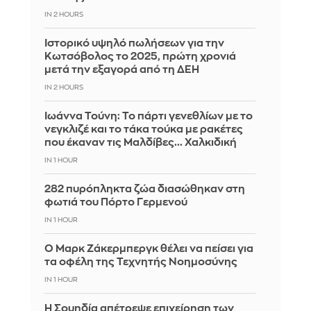
IN 2 HOURS
Ιστορικό υψηλό πωλήσεων για την
Κωτσόβολος το 2025, πρώτη χρονιά
μετά την εξαγορά από τη ΔΕΗ
IN 2 HOURS
Ιωάννα Τούνη: Το πάρτι γενεθλίων με το
νεγκλιζέ και το τάκα τούκα με ρακέτες
που έκαναν τις Μαλδίβες... Χαλκιδική
IN 1 HOUR
282 πυρόπληκτα ζώα διασώθηκαν στη
φωτιά του Πόρτο Γερμενού
IN 1 HOUR
Ο Μαρκ Ζάκερμπεργκ θέλει να πείσει για
τα οφέλη της Τεχνητής Νοημοσύνης
IN 1 HOUR
Η Σουηδία απέτρεψε επιχείρηση των