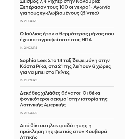
Σεισμός 7,4 Ρίχτερ στην Κολομβία:
Ξεπέρασαν τους 100 οι νεκροί - Αγωνία
για τους εγκλωβισμένους (βίντεο)
IN 2 HOURS
Ο Ιούλιος ήταν ο θερμότερος μήνας που
έχει καταγραφεί ποτέ στις ΗΠΑ
IN 2 HOURS
Sophia Lee: Στα 14 ταξίδεψε μόνη στην
Κόστα Ρίκα, στα 21 της λείπουν 6 χώρες
για να μπει στο Γκίνες
IN 2 HOURS
Δεκάδες χιλιάδες θάνατοι: Οι δέκα
φονικότεροι σεισμοί στην ιστορία της
Λατινικής Αμερικής
IN 2 HOURS
Από δίκτυο ηλεκτροδότησης η
πρόκληση της φωτιάς στον Κουβαρά
Αττικής