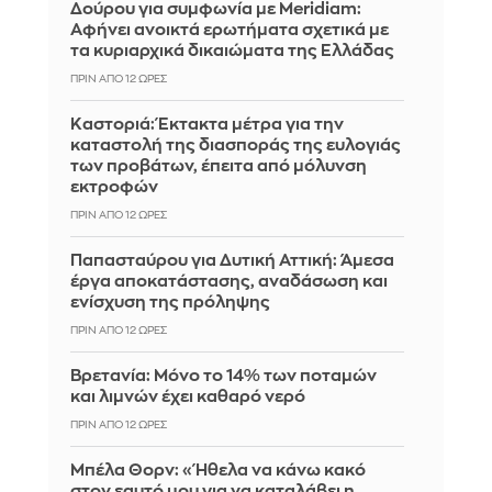
Δούρου για συμφωνία με Meridiam:
Αφήνει ανοικτά ερωτήματα σχετικά με
τα κυριαρχικά δικαιώματα της Ελλάδας
ΠΡΙΝ ΑΠΌ 12 ΏΡΕΣ
Καστοριά: Έκτακτα μέτρα για την
καταστολή της διασποράς της ευλογιάς
των προβάτων, έπειτα από μόλυνση
εκτροφών
ΠΡΙΝ ΑΠΌ 12 ΏΡΕΣ
Παπασταύρου για Δυτική Αττική: Άμεσα
έργα αποκατάστασης, αναδάσωση και
ενίσχυση της πρόληψης
ΠΡΙΝ ΑΠΌ 12 ΏΡΕΣ
Βρετανία: Μόνο το 14% των ποταμών
και λιμνών έχει καθαρό νερό
ΠΡΙΝ ΑΠΌ 12 ΏΡΕΣ
Μπέλα Θορν: «Ήθελα να κάνω κακό
στον εαυτό μου για να καταλάβει η