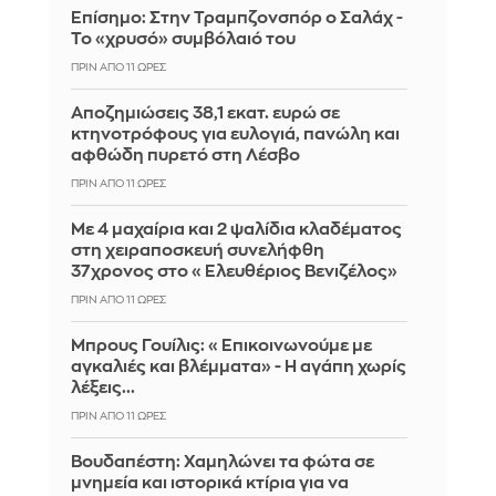
Επίσημο: Στην Τραμπζονσπόρ ο Σαλάχ -
Το «χρυσό» συμβόλαιό του
ΠΡΙΝ ΑΠΌ 11 ΏΡΕΣ
Αποζημιώσεις 38,1 εκατ. ευρώ σε
κτηνοτρόφους για ευλογιά, πανώλη και
αφθώδη πυρετό στη Λέσβο
ΠΡΙΝ ΑΠΌ 11 ΏΡΕΣ
Με 4 μαχαίρια και 2 ψαλίδια κλαδέματος
στη χειραποσκευή συνελήφθη
37χρονος στο «Ελευθέριος Βενιζέλος»
ΠΡΙΝ ΑΠΌ 11 ΏΡΕΣ
Μπρους Γουίλις: «Επικοινωνούμε με
αγκαλιές και βλέμματα» - Η αγάπη χωρίς
λέξεις...
ΠΡΙΝ ΑΠΌ 11 ΏΡΕΣ
Βουδαπέστη: Χαμηλώνει τα φώτα σε
μνημεία και ιστορικά κτίρια για να