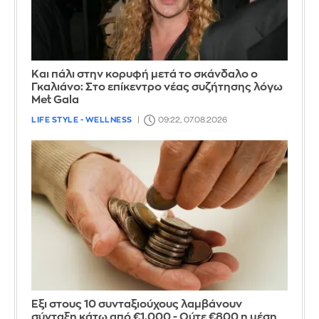
Και πάλι στην κορυφή μετά το σκάνδαλο ο
Γκαλιάνο: Στο επίκεντρο νέας συζήτησης λόγω
Met Gala
LIFE STYLE - WELLNESS
09:22, 07.08.2026
Έξι στους 10 συνταξιούχους λαμβάνουν
σύνταξη κάτω από €1.000 - Ούτε €800 η μέση