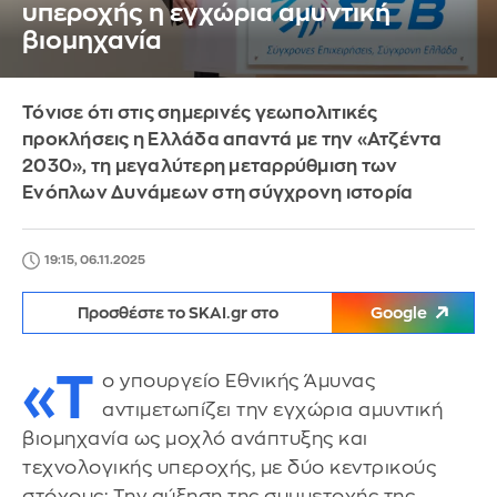
υπεροχής η εγχώρια αμυντική
βιομηχανία
Τόνισε ότι στις σημερινές γεωπολιτικές
προκλήσεις η Ελλάδα απαντά με την «Ατζέντα
2030», τη μεγαλύτερη μεταρρύθμιση των
Ενόπλων Δυνάμεων στη σύγχρονη ιστορία
19:15, 06.11.2025
Προσθέστε το SKAI.gr στο
Google
«Τ
ο yπουργείο Εθνικής Άμυνας
αντιμετωπίζει την εγχώρια αμυντική
βιομηχανία ως μοχλό ανάπτυξης και
τεχνολογικής υπεροχής, με δύο κεντρικούς
στόχους: Την αύξηση της συμμετοχής της