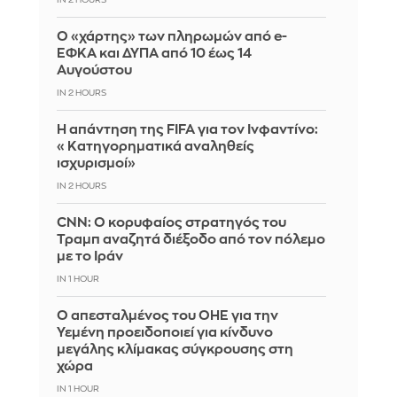
IN 2 HOURS
Ο «χάρτης» των πληρωμών από e-
ΕΦΚΑ και ΔΥΠΑ από 10 έως 14
Αυγούστου
IN 2 HOURS
Η απάντηση της FIFA για τον Ινφαντίνο:
«Κατηγορηματικά αναληθείς
ισχυρισμοί»
IN 2 HOURS
CNN: Ο κορυφαίος στρατηγός του
Τραμπ αναζητά διέξοδο από τον πόλεμο
με το Ιράν
IN 1 HOUR
Ο απεσταλμένος του ΟΗΕ για την
Υεμένη προειδοποιεί για κίνδυνο
μεγάλης κλίμακας σύγκρουσης στη
χώρα
IN 1 HOUR