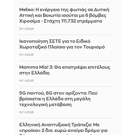
Meteo: Η ενέργεια της φωτιάς σε Δυτική
Αττική και Βοιωτία ισούται με 6 βόμβες
Χιροσίμα - Στάχτη 111.732 στρέμματα
IN 1 HOUR
Ικανοποίηση ΣΕΤΕ για το Ειδικό
Χωροταξικό Πλαίσιο για τον Τουρισμό
IN 1 HOUR
Mamma Mia! 3: Θα επιστρέψει επιτέλους
στην Ελλάδα;
IN 1 HOUR
5G παντού, 6G στον ορίζοντα: Πού
βρίσκεται η Ελλάδα στη μεγάλη
τεχνολογική μετάβαση
IN 1 HOUR
Ελληνική Αναπτυξιακή Τράπεζα: Με
«προίκα» 2 δισ. ευρώ ανοίγει δρόμο για