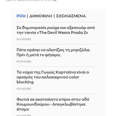
ΡΟΗ
ΔΗΜΟΦΙΛΗ
ΣΧΟΛΙΑΣΜΕΝΑ
Σε δημοπρασία ρούχα και αξεσουάρ από
την ταινία «The Devil Wears Prada 2»
IN 2 HOURS
Πότε πρέπει να αλατίζεις τη μπριζόλα;
Πρίν ή μετά το ψήσιμο;
IN 2 HOURS
Τα νύχια της Γωγώς Καρτσάνα είναι ο
ορισμός του καλοκαιρινού color
blocking
IN 2 HOURS
Φωτιά σε ακατοίκητο κτίριο στην οδό
Κουμουνδούρου - Απεγκλωβίστηκε
άτομο