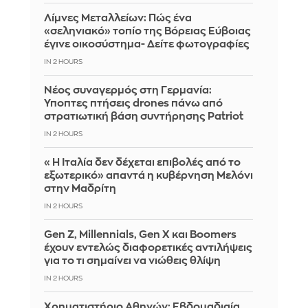
Λίμνες Μεταλλείων: Πώς ένα
«σεληνιακό» τοπίο της Βόρειας Εύβοιας
έγινε οικοσύστημα- Δείτε φωτογραφίες
IN 2 HOURS
Νέος συναγερμός στη Γερμανία:
Ύποπτες πτήσεις drones πάνω από
στρατιωτική βάση συντήρησης Patriot
IN 2 HOURS
«Η Ιταλία δεν δέχεται επιβολές από το
εξωτερικό» απαντά η κυβέρνηση Μελόνι
στην Μαδρίτη
IN 2 HOURS
Gen Z, Millennials, Gen X και Boomers
έχουν εντελώς διαφορετικές αντιλήψεις
για το τι σημαίνει να νιώθεις θλίψη
IN 2 HOURS
Χρηματιστήριο Αθηνών: Εβδομαδιαία