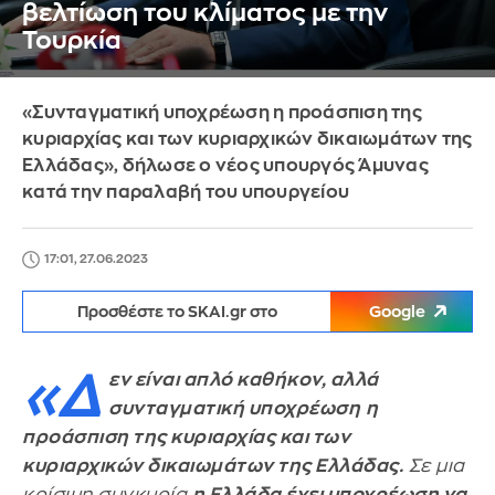
βελτίωση του κλίματος με την
Τουρκία
«Συνταγματική υποχρέωση η προάσπιση της
κυριαρχίας και των κυριαρχικών δικαιωμάτων της
Ελλάδας», δήλωσε ο νέος υπουργός Άμυνας
κατά την παραλαβή του υπουργείου
17:01, 27.06.2023
Προσθέστε το SKAI.gr στο
Google
«Δ
εν είναι απλό καθήκον, αλλά
συνταγματική υποχρέωση
η
προάσπιση της κυριαρχίας και των
κυριαρχικών δικαιωμάτων της Ελλάδας.
Σε μια
κρίσιμη συγκυρία
η Ελλάδα έχει υποχρέωση να