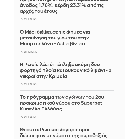
άνοδος 1,76%, κέρδη 23,31% από τις
αρχές του έτους
IN 2 HOURS
Ο Μέσι διέψευσε τις φήμες για
μετακίνηση του γιου του στην
Μπαρτσελόνα - Δείτε βίντεο
IN 2 HOURS
Η Ρωσία λέει ότι έπληξε ακόμη δύο
φορτηγά πλοία και ουκρανικό λιμάνι - 2
νεκροί στην Κριμαία
IN 2 HOURS
Το πρόγραμμα των αγώνων του 2ου
προκριματικού γύρου στο Superbet
Κύπελλο Ελλάδας
IN 2 HOURS
Θέουτα: Ρωσικοί λογαριασμοί
διέσπειραν μηνύματα της ακροδεξιάς