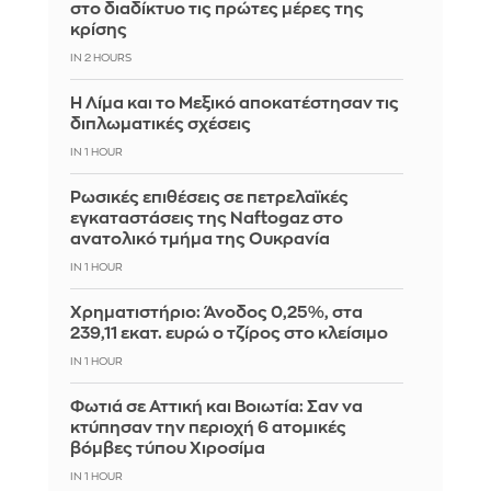
στο διαδίκτυο τις πρώτες μέρες της
κρίσης
IN 2 HOURS
Η Λίμα και το Μεξικό αποκατέστησαν τις
διπλωματικές σχέσεις
IN 1 HOUR
Ρωσικές επιθέσεις σε πετρελαϊκές
εγκαταστάσεις της Naftogaz στο
ανατολικό τμήμα της Ουκρανία
IN 1 HOUR
Χρηματιστήριο: Άνοδος 0,25%, στα
239,11 εκατ. ευρώ ο τζίρος στο κλείσιμο
IN 1 HOUR
Φωτιά σε Αττική και Βοιωτία: Σαν να
κτύπησαν την περιοχή 6 ατομικές
βόμβες τύπου Χιροσίμα
IN 1 HOUR