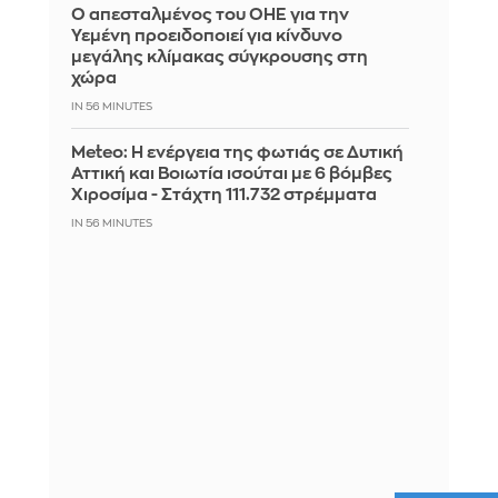
Ο απεσταλμένος του ΟΗΕ για την
Υεμένη προειδοποιεί για κίνδυνο
μεγάλης κλίμακας σύγκρουσης στη
χώρα
IN 56 MINUTES
Meteo: Η ενέργεια της φωτιάς σε Δυτική
Αττική και Βοιωτία ισούται με 6 βόμβες
Χιροσίμα - Στάχτη 111.732 στρέμματα
IN 56 MINUTES