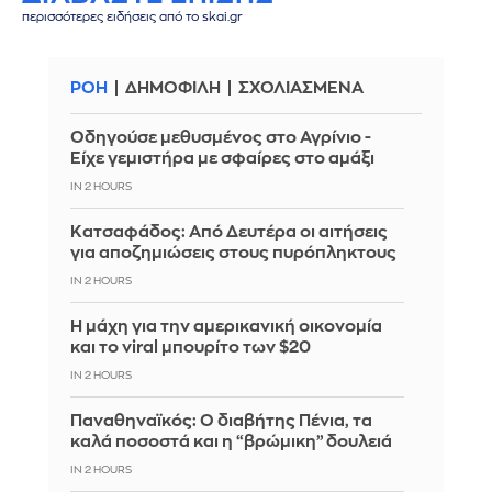
περισσότερες ειδήσεις από το skai.gr
ΡΟΗ
ΔΗΜΟΦΙΛΗ
ΣΧΟΛΙΑΣΜΕΝΑ
Οδηγούσε μεθυσμένος στο Αγρίνιο -
Είχε γεμιστήρα με σφαίρες στο αμάξι
IN 2 HOURS
Κατσαφάδος: Από Δευτέρα οι αιτήσεις
για αποζημιώσεις στους πυρόπληκτους
IN 2 HOURS
Η μάχη για την αμερικανική οικονομία
και το viral μπουρίτο των $20
IN 2 HOURS
Παναθηναϊκός: Ο διαβήτης Πένια, τα
καλά ποσοστά και η “βρώμικη” δουλειά
IN 2 HOURS