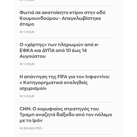
Φωτιά σε ακατοίκητο κτίριο στην οδό
Κουμουνδούρου - Απεγκλωβίστηκε
άτομο
IN 1 HOUR
Ο «χάρτης» των πληρωμών από e-
ΕΦΚΑ και ΔΥΠΑ από 10 έως 14
Αυγούστου
IN 1 HOUR
Η απάντηση της FIFA για τον Ινφαντίνο:
«Κατηγορηματικά αναληθείς
ισχυρισμοί»
IN 1 HOUR
CNN: Ο κορυφαίος στρατηγός του
Τραμπ αναζητά διέξοδο από τον πόλεμο
με το Ιράν
IN 59 MINUTES