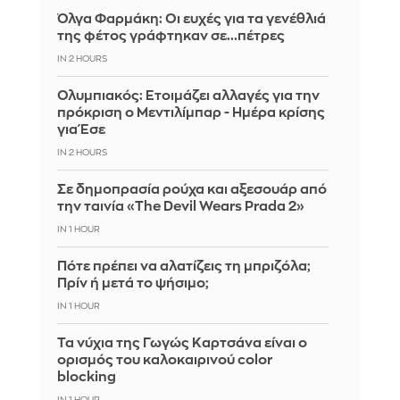
Όλγα Φαρμάκη: Οι ευχές για τα γενέθλιά
της φέτος γράφτηκαν σε...πέτρες
IN 2 HOURS
Ολυμπιακός: Ετοιμάζει αλλαγές για την
πρόκριση ο Μεντιλίμπαρ - Ημέρα κρίσης
για Έσε
IN 2 HOURS
Σε δημοπρασία ρούχα και αξεσουάρ από
την ταινία «The Devil Wears Prada 2»
IN 1 HOUR
Πότε πρέπει να αλατίζεις τη μπριζόλα;
Πρίν ή μετά το ψήσιμο;
IN 1 HOUR
Τα νύχια της Γωγώς Καρτσάνα είναι ο
ορισμός του καλοκαιρινού color
blocking
IN 1 HOUR