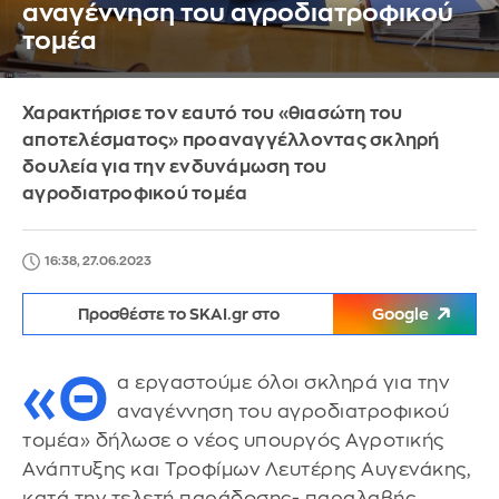
αναγέννηση του αγροδιατροφικού
τομέα
Χαρακτήρισε τον εαυτό του «θιασώτη του
αποτελέσματος» προαναγγέλλοντας σκληρή
δουλεία για την ενδυνάμωση του
αγροδιατροφικού τομέα
16:38, 27.06.2023
Προσθέστε το SKAI.gr στο
Google
«Θ
α εργαστούμε όλοι σκληρά για την
αναγέννηση του αγροδιατροφικού
τομέα» δήλωσε ο νέος υπουργός Αγροτικής
Ανάπτυξης και Τροφίμων Λευτέρης Αυγενάκης,
κατά την τελετή παράδοσης- παραλαβής,