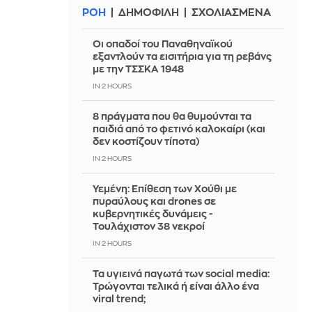
ΡΟΗ
ΔΗΜΟΦΙΛΗ
ΣΧΟΛΙΑΣΜΕΝΑ
Οι οπαδοί του Παναθηναϊκού
εξαντλούν τα εισιτήρια για τη ρεβάνς
με την ΤΣΣΚΑ 1948
IN 2 HOURS
8 πράγματα που θα θυμούνται τα
παιδιά από το φετινό καλοκαίρι (και
δεν κοστίζουν τίποτα)
IN 2 HOURS
Υεμένη: Επίθεση των Χούθι με
πυραύλους και drones σε
κυβερνητικές δυνάμεις -
Τουλάχιστον 38 νεκροί
IN 2 HOURS
Τα υγιεινά παγωτά των social media:
Τρώγονται τελικά ή είναι άλλο ένα
viral trend;