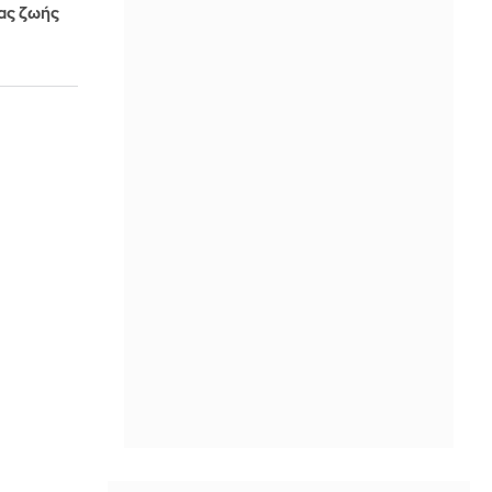
τας ζωής