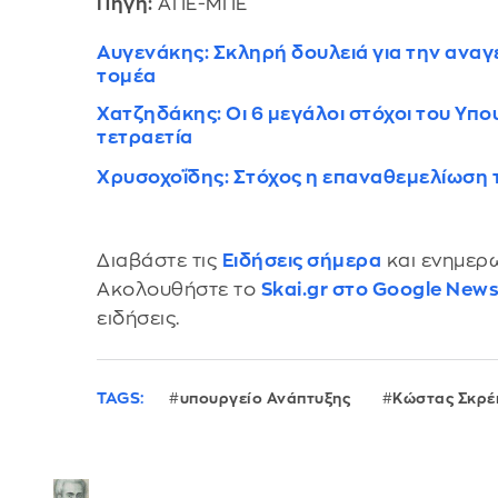
Πηγή:
ΑΠΕ-ΜΠΕ
Αυγενάκης: Σκληρή δουλειά για την ανα
τομέα
Χατζηδάκης: Oι 6 μεγάλοι στόχοι του Υπο
τετραετία
Χρυσοχοΐδης: Στόχος η επαναθεμελίωση 
Διαβάστε τις
Ειδήσεις σήμερα
και ενημερω
Ακολουθήστε το
Skai.gr στο Google New
ειδήσεις.
TAGS:
υπουργείο Ανάπτυξης
Κώστας Σκρέ