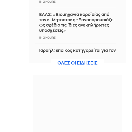
IN 2 HOURS
ΕΛΑΣ: «Βιομηχανία κοροϊδίας από
τον κ. Μητσοτάκη - Ξαναπαρουσιάζει
ως σχέδιο τις ίδιες ανεκπλήρωτες
υποσχέσεις»
IN 2 HOURS
Ισραήλ: Έποικος κατηγορείται για τον
θάνατο Παλαιστίνιου ακτιβιστή στην
κατεχόμενη Δυτική Όχθη
ΟΛΕΣ ΟΙ ΕΙΔΗΣΕΙΣ
IN 2 HOURS
Bloomberg: Νέος γύρος
χρηματοδότησης για τη DeepSeek –
Στόχος τα 8 δισ. δολάρια
IN 2 HOURS
EasyJet: Συμφώνησε σε εξαγορά
ύψους 5,7 δισ. λιρών από την
αμερικανική Apollo
IN 2 HOURS