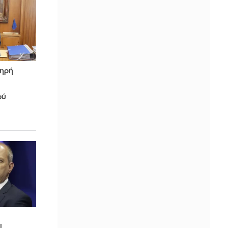
ληρή
ού
ι