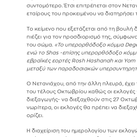
συντομότερο. Έτσι επιτρέπεται στον Νετα
εταίρους του προκειμένου να διατηρήσει 
Το κείμενο που εξετάζεται από τη βουλή 
πιέζει για τον προσδιορισμό της, σύμφων
του σώμα.
«Το υπερορθόδοξο κόμμα Degel 
ενώ το Shas -επίσης υπερορθόδοξο κόμμα
εβραϊκές εορτές Rosh Hashanah και Yom 
μεταξύ των παραδοσιακών υπερσυντηρη
Ο Νετανιάχου, από την άλλη πλευρά, έχει
του τέλους Οκτωβρίου καθώς οι εκλογές θ
διεξαγωγής- να διεξαχθούν στις 27 Οκτω
νωρίτερα, οι εκλογές θα πρέπει να διεξα
ορίζει.
Η διαχείριση του ημερολογίου των εκλογών