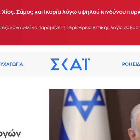
 Χίος, Σάμος και Ικαρία λόγω υψηλού κινδύνου πυρ
 εξακολουθεί να παραμένει η Περιφέρεια Αττικής λόγω σοβα
ΥΧΑΓΩΓΙΑ
ΡΟΗ ΕΙ
ογών