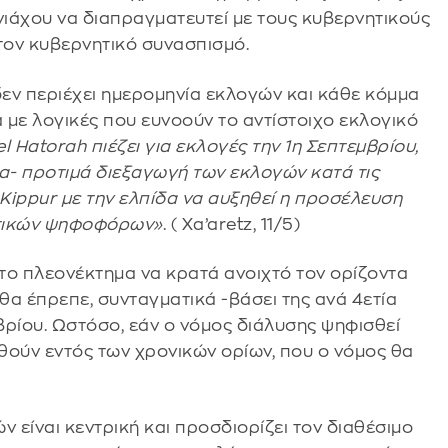
νιάχου να διαπραγματευτεί με τους κυβερνητικούς
τον κυβερνητικό συνασπισμό.
δεν περιέχει ημερομηνία εκλογών και κάθε κόμμα
α με λογικές που ευνοούν το αντίστοιχο εκλογικό
Hatorah πιέζει για εκλογές την 1η Σεπτεμβρίου,
- προτιμά διεξαγωγή των εκλογών κατά τις
Kippur με την ελπίδα να αυξηθεί η προσέλευση
τικών ψηφοφόρων»
. ( Xa’aretz, 11/5)
 το πλεονέκτημα να κρατά ανοιχτό τον ορίζοντα
α έπρεπε, συνταγματικά -βάσει της ανά 4ετία
βρίου. Ωστόσο, εάν ο νόμος διάλυσης ψηφισθεί
χθούν εντός των χρονικών ορίων, που ο νόμος θα
 είναι κεντρική και προσδιορίζει τον διαθέσιμο