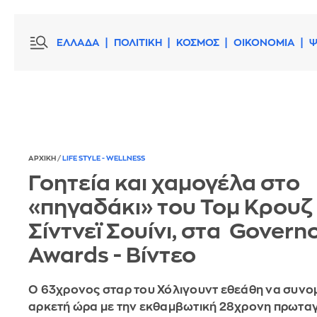
ΕΛΛΑΔΑ
ΠΟΛΙΤΙΚΗ
ΚΟΣΜΟΣ
ΟΙΚΟΝΟΜΙΑ
Ψ
ΑΡΧΙΚΗ
/
LIFE STYLE - WELLNESS
Γοητεία και χαμογέλα στο
«πηγαδάκι» του Τομ Κρουζ 
Σίντνεϊ Σουίνι, στα Govern
Awards - Βίντεο
Ο 63χρονος σταρ του Χόλιγουντ εθεάθη να συνομ
αρκετή ώρα με την εκθαμβωτική 28χρονη πρωταγ