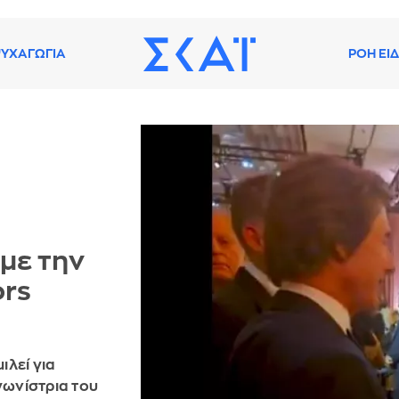
ΥΧΑΓΩΓΙΑ
ΡΟΗ ΕΙ
με την
ors
ιλεί για
ωνίστρια του