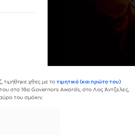
, τιμήθηκε χθες με το
τιμητικό (και πρώτο του)
του στα 16α Governors Awards, στο Λος Άντζελες,
αύρο του σμόκιν.