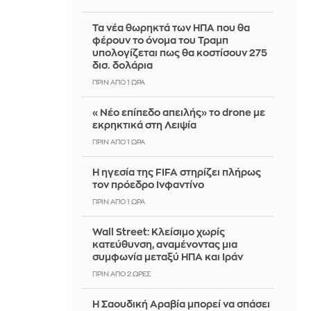
Τα νέα θωρηκτά των ΗΠΑ που θα
φέρουν το όνομα του Τραμπ
υπολογίζεται πως θα κοστίσουν 275
δισ. δολάρια
ΠΡΙΝ ΑΠΌ 1 ΏΡΑ
«Νέο επίπεδο απειλής» το drone με
εκρηκτικά στη Λειψία
ΠΡΙΝ ΑΠΌ 1 ΏΡΑ
Η ηγεσία της FIFA στηρίζει πλήρως
τον πρόεδρο Ινφαντίνο
ΠΡΙΝ ΑΠΌ 1 ΏΡΑ
Wall Street: Κλείσιμο χωρίς
κατεύθυνση, αναμένοντας μια
συμφωνία μεταξύ ΗΠΑ και Ιράν
ΠΡΙΝ ΑΠΌ 2 ΏΡΕΣ
Η Σαουδική Αραβία μπορεί να σπάσει