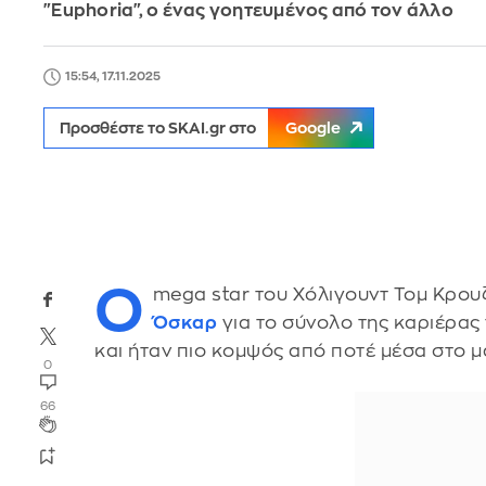
"Euphoria", ο ένας γοητευμένος από τον άλλο
15:54, 17.11.2025
Προσθέστε το SKAI.gr στο
Google
Ο
mega star του Χόλιγουντ Τομ Κρουζ
Όσκαρ
για το σύνολο της καριέρας 
και ήταν πιο κομψός από ποτέ μέσα στο μ
0
66