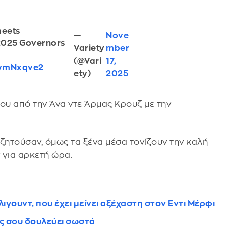
eets
—
Nove
2025 Governors
Variety
mber
(@Vari
17,
QymNxqve2
ety)
2025
υ από την Άνα ντε Άρμας Κρουζ με την
υζητούσαν, όμως τα ξένα μέσα τονίζουν την καλή
ν για αρκετή ώρα.
γουντ, που έχει μείνει αξέχαστη στον Εντι Μέρφι
ός σου δουλεύει σωστά