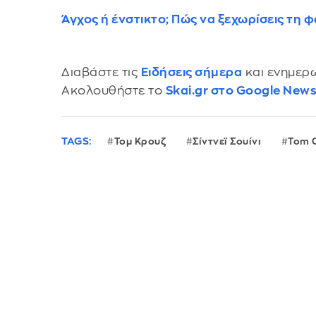
Άγχος ή ένστικτο; Πώς να ξεχωρίσεις τη
Διαβάστε τις
Ειδήσεις σήμερα
και ενημερω
Ακολουθήστε το
Skai.gr στο Google New
TAGS:
Τομ Κρουζ
Σίντνεϊ Σουίνι
Tom 