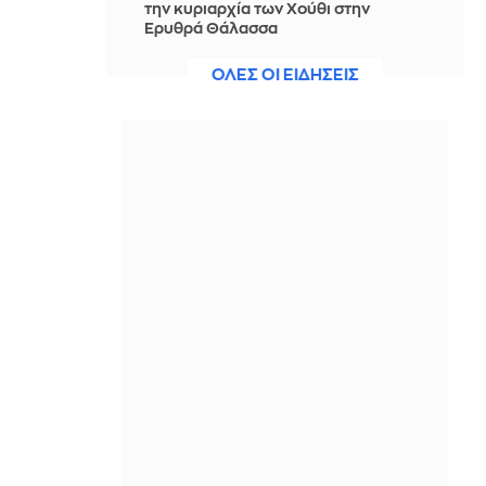
την κυριαρχία των Χούθι στην
Ερυθρά Θάλασσα
ΠΡΙΝ ΑΠΌ 2 ΏΡΕΣ
ΟΛΕΣ ΟΙ ΕΙΔΗΣΕΙΣ
Νίστρουπ: Έχουμε την πίεση, αλλά
πάμε για τη νίκη, δεν υπάρχει κάτι
άλλο για μας
ΠΡΙΝ ΑΠΌ 2 ΏΡΕΣ
Άννα Πρέλεβιτς: Το τρυφερό
throwback βίντεο με την αδελφή της
να τραγουδούν Backstreet Boys
ΠΡΙΝ ΑΠΌ 2 ΏΡΕΣ
Πυρκαγιά σε χαμηλή βλάστηση στην
περιοχή Σάνταλο, στην Κάρπαθο
ΠΡΙΝ ΑΠΌ 2 ΏΡΕΣ
Ο Παναθηναϊκός έπαθε στο ΟΑΚΑ,
καλείται να μάθει από αυτό και να
προκριθεί μέσω Βουλγαρίας - Δείτε
τα Highlights