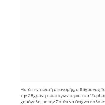
Μετά την τελετή απονομής, ο 63χρονος Τ
την 28χρονη πρωταγωνίστρια του "Euphori
χαμόγελα, με την Σουίνι να δείχνει κολακ