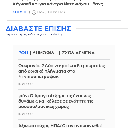
Χέγκσεθ και για κόντρα Νετανιάχου - Βανς
ΚΟΣΜΟΣ
07:31, 06.08.2026
ΔΙΑΒΑΣΤΕ ΕΠΙΣΗΣ
περισσότερες ειδήσεις από το skai.gr
ΡΟΗ
ΔΗΜΟΦΙΛΗ
ΣΧΟΛΙΑΣΜΕΝΑ
Ουκρανία: 2 Δύο νεκροί και 6 τραυματίες
από ρωσικά πλήγματα στο
Ντνιπροπετρόφσκ
IN 2 HOURS
Ιράν: Ο Αραγτσί εξήρε τις ένοπλες
δυνάμεις και κάλεσε σε ενότητα τις
μουσουλμανικές χώρες
IN 2 HOURS
Αξιωματούχος ΗΠΑ: Όταν ανακοινωθεί