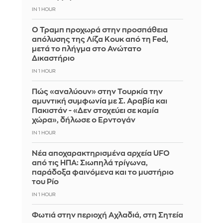
IN 1 HOUR
Ο Τραμπ προχωρά στην προσπάθεια
απόλυσης της Λίζα Κουκ από τη Fed,
μετά το πλήγμα στο Ανώτατο
Δικαστήριο
IN 1 HOUR
Πώς «αναλύουν» στην Τουρκία την
αμυντική συμφωνία με Σ. Αραβία και
Πακιστάν - «Δεν στοχεύει σε καμία
χώρα», δήλωσε ο Ερντογάν
IN 1 HOUR
Νέα αποχαρακτηρισμένα αρχεία UFO
από τις ΗΠΑ: Σιωπηλά τρίγωνα,
παράδοξα φαινόμενα και το μυστήριο
του Ρίο
IN 1 HOUR
Φωτιά στην περιοχή Αχλαδιά, στη Σητεία