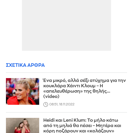
ΣΧΕΤΙΚΑ ΑΡΘΡΑ
Ένα μικρό, αλλά σέξι ατύχημα για την
κουκλάρα Χάιντι Κλουμ – Η
«απελευθέρωση» της θηλής…
(video)
08:51, 18.11.2022
Heidi και Leni Klum: Το μήλο κάτω
από τη μηλιά θα πέσει – Μητέρα και
κόρη ποζάρουν και «κολάζουν»