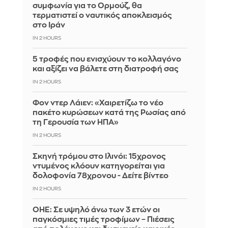
συμφωνία για το Ορμούζ, θα
τερματιστεί ο ναυτικός αποκλεισμός
στο Ιράν
IN 2 HOURS
5 τροφές που ενισχύουν το κολλαγόνο
και αξίζει να βάλετε στη διατροφή σας
IN 2 HOURS
Φον ντερ Λάιεν: «Χαιρετίζω το νέο
πακέτο κυρώσεων κατά της Ρωσίας από
τη Γερουσία των ΗΠΑ»
IN 2 HOURS
Σκηνή τρόμου στο Ιλινόι: 15χρονος
ντυμένος κλόουν κατηγορείται για
δολοφονία 78χρονου - Δείτε βίντεο
IN 2 HOURS
ΟΗΕ: Σε υψηλό άνω των 3 ετών οι
παγκόσμιες τιμές τροφίμων – Πιέσεις