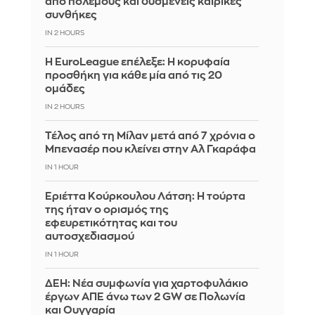
από πολέμους και δυσμενείς καιρικές
συνθήκες
IN 2 HOURS
Η EuroLeague επέλεξε: Η κορυφαία
προσθήκη για κάθε μία από τις 20
ομάδες
IN 2 HOURS
Τέλος από τη Μίλαν μετά από 7 χρόνια ο
Μπενασέρ που κλείνει στην Αλ Γκαράφα
IN 1 HOUR
Εριέττα Κούρκουλου Λάτση: Η τούρτα
της ήταν ο ορισμός της
εφευρετικότητας και του
αυτοσχεδιασμού
IN 1 HOUR
ΔΕΗ: Νέα συμφωνία για χαρτοφυλάκιο
έργων ΑΠΕ άνω των 2 GW σε Πολωνία
και Ουγγαρία