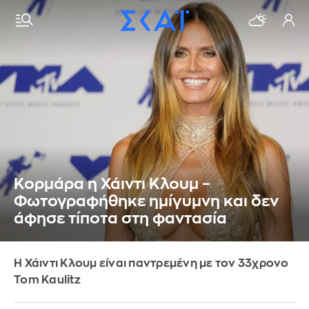
Κορμάρα η Χάιντι Κλουμ –
Φωτογραφήθηκε ημίγυμνη και δεν
άφησε τίποτα στη φαντασία
Η Χάιντι Κλουμ είναι παντρεμένη με τον 33χρονο
Tom Kaulitz