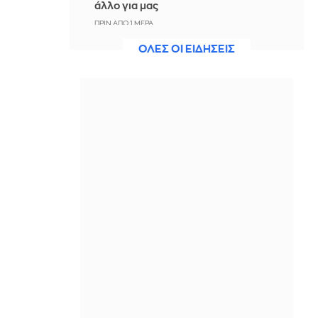
άλλο για μας
ΠΡΙΝ ΑΠΌ 1 ΜΈΡΑ
ΟΛΕΣ ΟΙ ΕΙΔΗΣΕΙΣ
Άννα Πρέλεβιτς: Το τρυφερό
throwback βίντεο με την αδελφή της
να τραγουδούν Backstreet Boys
ΠΡΙΝ ΑΠΌ 1 ΜΈΡΑ
Πυρκαγιά σε χαμηλή βλάστηση στην
περιοχή Σάνταλο, στην Κάρπαθο
ΠΡΙΝ ΑΠΌ 1 ΜΈΡΑ
Ο Παναθηναϊκός έπαθε στο ΟΑΚΑ,
καλείται να μάθει από αυτό και να
προκριθεί μέσω Βουλγαρίας - Δείτε
τα Highlights
ΠΡΙΝ ΑΠΌ 1 ΜΈΡΑ
Conference League: Παναθηναϊκός -
ΤΣΣΚΑ 1948 1-1 (ΤΕΛΙΚΟ)
ΠΡΙΝ ΑΠΌ 1 ΜΈΡΑ