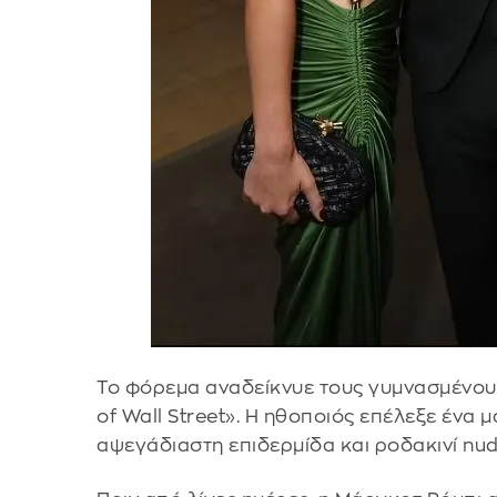
Το φόρεμα αναδείκνυε τους γυμνασμένους
of Wall Street». Η ηθοποιός επέλεξε ένα 
αψεγάδιαστη επιδερμίδα και ροδακινί nu