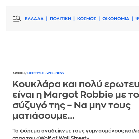
ΕΛΛΑΔΑ
ΠΟΛΙΤΙΚΗ
ΚΟΣΜΟΣ
ΟΙΚΟΝΟΜΙΑ
Ψ
ΑΡΧΙΚΗ
/
LIFE STYLE - WELLNESS
Κουκλάρα και πολύ ερωτε
είναι η Margot Robbie με τ
σύζυγό της – Να μην τους
ματιάσουμε…
Το φόρεμα αναδείκνυε τους γυμνασμένους κοιλι
σταρ του «Wolf of Wall Street»