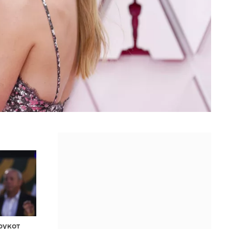
άργκοτ