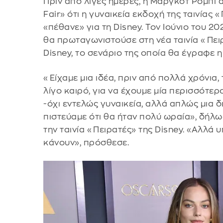
Πριν από λίγες ημέρες, η Μάργκοτ Ρόμπι 
Fair» ότι η γυναικεία εκδοχή της ταινίας 
«πέθανε» για τη Disney. Τον Ιούνιο του 20
θα πρωταγωνιστούσε στη νέα ταινία «Πειρ
Disney, το σενάριο της οποία θα έγραφε η
«Είχαμε μια ιδέα, πριν από πολλά χρόνια
λίγο καιρό, για να έχουμε μία περισσότερ
-όχι εντελώς γυναικεία, αλλά απλώς μια δ
πιστεύαμε ότι θα ήταν πολύ ωραία», δήλωσ
την ταινία «Πειρατές» της Disney. «Αλλά 
κάνουν», πρόσθεσε.