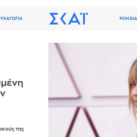
ΥΧΑΓΩΓΙΑ
ΡΟΗ ΕΙ
υμένη
ον
ακούς της