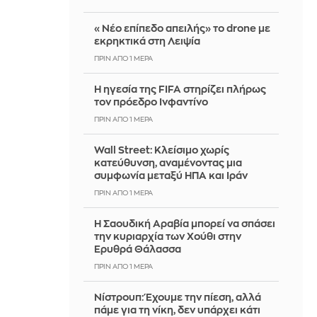
«Νέο επίπεδο απειλής» το drone με
εκρηκτικά στη Λειψία
ΠΡΙΝ ΑΠΌ 1 ΜΈΡΑ
Η ηγεσία της FIFA στηρίζει πλήρως
τον πρόεδρο Ινφαντίνο
ΠΡΙΝ ΑΠΌ 1 ΜΈΡΑ
Wall Street: Κλείσιμο χωρίς
κατεύθυνση, αναμένοντας μια
συμφωνία μεταξύ ΗΠΑ και Ιράν
ΠΡΙΝ ΑΠΌ 1 ΜΈΡΑ
Η Σαουδική Αραβία μπορεί να σπάσει
την κυριαρχία των Χούθι στην
Ερυθρά Θάλασσα
ΠΡΙΝ ΑΠΌ 1 ΜΈΡΑ
Νίστρουπ: Έχουμε την πίεση, αλλά
πάμε για τη νίκη, δεν υπάρχει κάτι