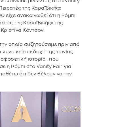
ανακοίνωσε μιλώντας στο «Vanity
«Πειρατές της Καραϊβικής»
20 είχε ανακοινωθεί ότι η Ρόμπι
ατές της Καραϊβικής» της
 Κριστίνα Χόντσον.
, την οποία συζητούσαμε πριν από
ο γυναικεία εκδοχή της ταινίας
ιαφορετική ιστορία- που
ε η Ρόμπι στο Vanity Fair για
υποθέτω ότι δεν θέλουν να την