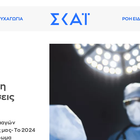
ΥΧΑΓΩΓΙΑ
ΡΟΗ ΕΙ
τη
εις
μπαγών
 μας- Το 2024
ύπωμα