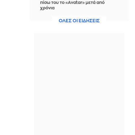
πίσω του το «Avatar» μετά από
χρόνια
IN 2 HOURS
ΟΛΕΣ ΟΙ ΕΙΔΗΣΕΙΣ
ΣΥΡΙΖΑ: Η ενεργειακή ρήτρα δεν
σημαίνει χαμηλότερους
λογαριασμούς, ούτε σβήνει 7 χρόνια
ενεργειακής ακρίβειας
IN 2 HOURS
Η 13χρονη κόρη της Κιμ Καρντάσιαν
ραπάρει για «προδοσία» και ότι τη
«χρησιμοποιούν» (video)
IN 2 HOURS
Εθνική Παίδων: Γνωρίστε την
καλύτερη φουρνιά των τελευταίων
ετών
IN 2 HOURS
Συνεδρίαση του Εθνικού Συμβουλίου
της Γερμανίας για το περιστατικό με