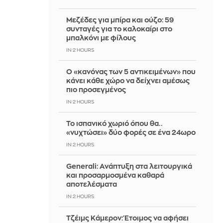
Μεζέδες για μπίρα και ούζο: 59
συνταγές για το καλοκαίρι στο
μπαλκόνι με φίλους
IN 2 HOURS
Ο «κανόνας των 5 αντικειμένων» που
κάνει κάθε χώρο να δείχνει αμέσως
πιο προσεγμένος
IN 2 HOURS
Το ισπανικό χωριό όπου θα..
«νυχτώσει» δύο φορές σε ένα 24ωρο
IN 2 HOURS
Generali: Ανάπτυξη στα λειτουργικά
και προσαρμοσμένα καθαρά
αποτελέσματα
IN 2 HOURS
Τζέιμς Κάμερον: Έτοιμος να αφήσει