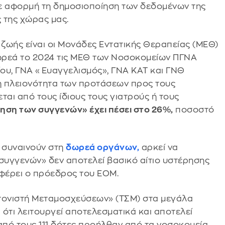
με αφορμή τη δημοσιοποίηση των δεδομένων της
 της χώρας μας.
ζωής είναι οι Μονάδες Εντατικής Θεραπείας (ΜΕΘ)
ωρεά το 2024 τις ΜΕΘ των Νοσοκομείων ΠΓΝΑ
ου, ΓΝΑ «Ευαγγελισμός», ΓΝΑ ΚΑΤ και ΓΝΘ
 η πλειονότητα των προτάσεων προς τους
αι από τους ίδιους τους γιατρούς ή τους
ηση των συγγενών» έχει πέσει στο 26%,
ποσοστό
ς συναινούν στη
δωρεά οργάνων,
αρκεί να
υγγενών» δεν αποτελεί βασικό αίτιο υστέρησης
φέρει ο πρόεδρος του ΕΟΜ.
ντονιστή Μεταμοσχεύσεων» (ΤΣΜ) στα μεγάλα
ότι λειτουργεί αποτελεσματικά και αποτελεί
πό τους 111 δότες προήλθαν από τα νοσοκομεία