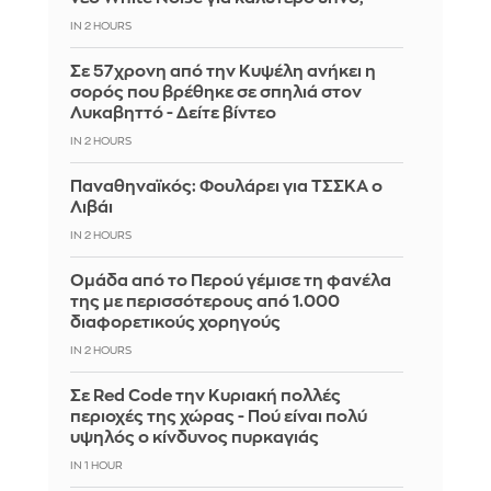
IN 2 HOURS
Σε 57χρονη από την Κυψέλη ανήκει η
σορός που βρέθηκε σε σπηλιά στον
Λυκαβηττό - Δείτε βίντεο
IN 2 HOURS
Παναθηναϊκός: Φουλάρει για ΤΣΣΚΑ ο
Λιβάι
IN 2 HOURS
Ομάδα από το Περού γέμισε τη φανέλα
της με περισσότερους από 1.000
διαφορετικούς χορηγούς
IN 2 HOURS
Σε Red Code την Κυριακή πολλές
περιοχές της χώρας - Πού είναι πολύ
υψηλός ο κίνδυνος πυρκαγιάς
IN 1 HOUR