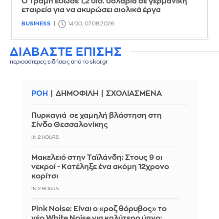
Ο Τραμπ έδωσε 1,2 δισ. δολάρια σε γερμανική
εταιρεία για να ακυρώσει αιολικά έργα
BUSINESS
14:00, 07.08.2026
ΔΙΑΒΑΣΤΕ ΕΠΙΣΗΣ
περισσότερες ειδήσεις από το skai.gr
ΡΟΗ
ΔΗΜΟΦΙΛΗ
ΣΧΟΛΙΑΣΜΕΝΑ
Πυρκαγιά σε χαμηλή βλάστηση στη
Σίνδο Θεσσαλονίκης
IN 2 HOURS
Μακελειό στην Ταϊλάνδη: Στους 9 οι
νεκροί - Κατέληξε ένα ακόμη 12χρονο
κορίτσι
IN 2 HOURS
Pink Noise: Είναι ο «ροζ θόρυβος» το
νέο White Noise για καλύτερο ύπνο;