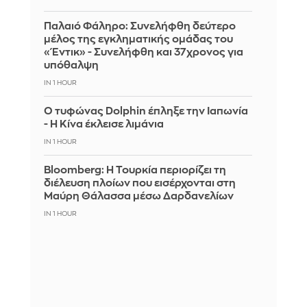
Παλαιό Φάληρο: Συνελήφθη δεύτερο
μέλος της εγκληματικής ομάδας του
«Έντικ» - Συνελήφθη και 37χρονος για
υπόθαλψη
IN 1 HOUR
Ο τυφώνας Dolphin έπληξε την Ιαπωνία
- Η Κίνα έκλεισε λιμάνια
IN 1 HOUR
Bloomberg: Η Τουρκία περιορίζει τη
διέλευση πλοίων που εισέρχονται στη
Μαύρη Θάλασσα μέσω Δαρδανελίων
IN 1 HOUR