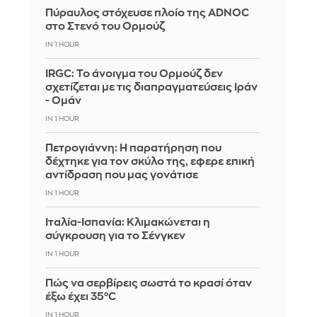
Πύραυλος στόχευσε πλοίο της ADNOC
στο Στενό του Ορμούζ
IN 1 HOUR
IRGC: Το άνοιγμα του Ορμούζ δεν
σχετίζεται με τις διαπραγματεύσεις Ιράν
- Ομάν
IN 1 HOUR
Πετρογιάννη: Η παρατήρηση που
δέχτηκε για τον σκύλο της, εφερε επική
αντίδραση που μας γονάτισε
IN 1 HOUR
Ιταλία-Ισπανία: Κλιμακώνεται η
σύγκρουση για το Σένγκεν
IN 1 HOUR
Πώς να σερβίρεις σωστά το κρασί όταν
έξω έχει 35°C
IN 1 HOUR