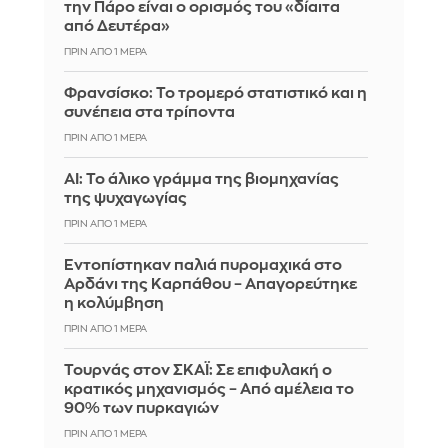
την Πάρο είναι ο ορισμός του «δίαιτα
από Δευτέρα»
ΠΡΙΝ ΑΠΌ 1 ΜΈΡΑ
Φρανσίσκο: Το τρομερό στατιστικό και η
συνέπεια στα τρίποντα
ΠΡΙΝ ΑΠΌ 1 ΜΈΡΑ
AI: Το άλικο γράμμα της βιομηχανίας
της ψυχαγωγίας
ΠΡΙΝ ΑΠΌ 1 ΜΈΡΑ
Εντοπίστηκαν παλιά πυρομαχικά στο
Αρδάνι της Καρπάθου – Απαγορεύτηκε
η κολύμβηση
ΠΡΙΝ ΑΠΌ 1 ΜΈΡΑ
Τουρνάς στον ΣΚΑΪ: Σε επιφυλακή ο
κρατικός μηχανισμός – Από αμέλεια το
90% των πυρκαγιών
ΠΡΙΝ ΑΠΌ 1 ΜΈΡΑ