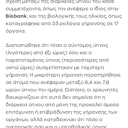
σχέση μεταξύ της διάρκειας ύπνου του κάθε
συμμετέχοντα, όπως την ανέφερε ο ίδιος στην
Biobank
, και της βιολογικής τους ηλικίας, όπως
καταγράφηκε από 23 ρολόγια γήρανσης σε 17
όργανα.
Διαπιστώθηκε ότι τόσο ο σύντομος ύπνος
(λιγότερες από έξι ώρες) όσο και ο
παρατεταμένος ύπνος (περισσότερες από
οκτώ ώρες) συσχετίστηκαν με ταχύτερη
γήρανση. Η μικρότερη γήρανση παρατηρήθηκε
σε άτομα που ανέφεραν μεταξύ 6,4 και 7,8
ωρών ύπνου την ημέρα. Ωστόσο, οι ερευνητές
διευκρινίζουν ότι αυτό δεν σημαίνει ότι η
διάρκεια ύπνου από μόνη της προκαλεί άμεσα
επιτάχυνση ή επιβράδυνση της γήρανσης των
οργάνων, αλλά καταδεικνύει ότι τόσο ο
ανεπαρκής όσο και ο υπερβολικός ύπνος