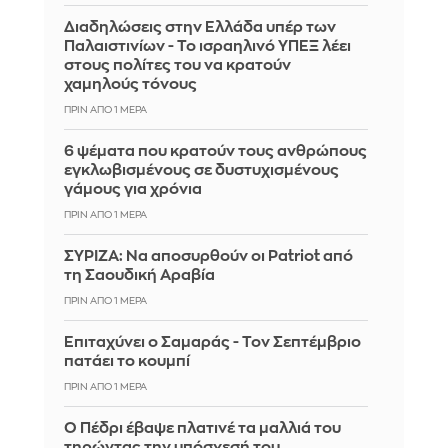
Διαδηλώσεις στην Ελλάδα υπέρ των
Παλαιστινίων - Το ισραηλινό ΥΠΕΞ λέει
στους πολίτες του να κρατούν
χαμηλούς τόνους
ΠΡΙΝ ΑΠΌ 1 ΜΈΡΑ
6 ψέματα που κρατούν τους ανθρώπους
εγκλωβισμένους σε δυστυχισμένους
γάμους για χρόνια
ΠΡΙΝ ΑΠΌ 1 ΜΈΡΑ
ΣΥΡΙΖΑ: Να αποσυρθούν οι Patriot από
τη Σαουδική Αραβία
ΠΡΙΝ ΑΠΌ 1 ΜΈΡΑ
Επιταχύνει ο Σαμαράς - Τον Σεπτέμβριο
πατάει το κουμπί
ΠΡΙΝ ΑΠΌ 1 ΜΈΡΑ
Ο Πέδρι έβαψε πλατινέ τα μαλλιά του
τηρώντας την υπόσχεσή του