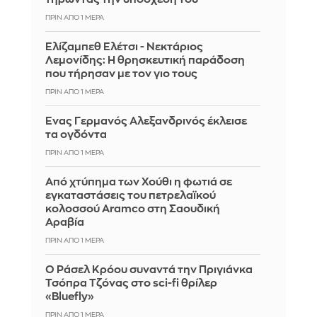
ΠΡΙΝ ΑΠΌ 1 ΜΈΡΑ
Ελίζαμπεθ Ελέτσι - Νεκτάριος
Λεμονίδης: Η θρησκευτική παράδοση
που τήρησαν με τον γιο τους
ΠΡΙΝ ΑΠΌ 1 ΜΈΡΑ
Ένας Γερμανός Αλεξανδρινός έκλεισε
τα ογδόντα
ΠΡΙΝ ΑΠΌ 1 ΜΈΡΑ
Από χτύπημα των Χούθι η φωτιά σε
εγκαταστάσεις του πετρελαϊκού
κολοσσού Aramco στη Σαουδική
Αραβία
ΠΡΙΝ ΑΠΌ 1 ΜΈΡΑ
Ο Ράσελ Κρόου συναντά την Πριγιάνκα
Τσόπρα Τζόνας στο sci-fi θρίλερ
«Bluefly»
ΠΡΙΝ ΑΠΌ 1 ΜΈΡΑ