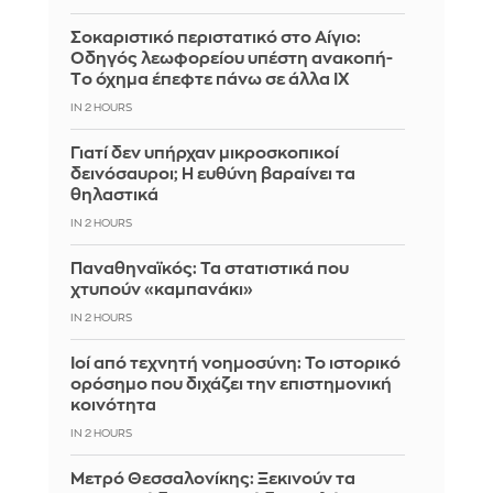
Σοκαριστικό περιστατικό στο Αίγιο:
Οδηγός λεωφορείου υπέστη ανακοπή-
Tο όχημα έπεφτε πάνω σε άλλα ΙΧ
IN 2 HOURS
Γιατί δεν υπήρχαν μικροσκοπικοί
δεινόσαυροι; Η ευθύνη βαραίνει τα
θηλαστικά
IN 2 HOURS
Παναθηναϊκός: Τα στατιστικά που
χτυπούν «καμπανάκι»
IN 2 HOURS
Ιοί από τεχνητή νοημοσύνη: Το ιστορικό
ορόσημο που διχάζει την επιστημονική
κοινότητα
IN 2 HOURS
Μετρό Θεσσαλονίκης: Ξεκινούν τα