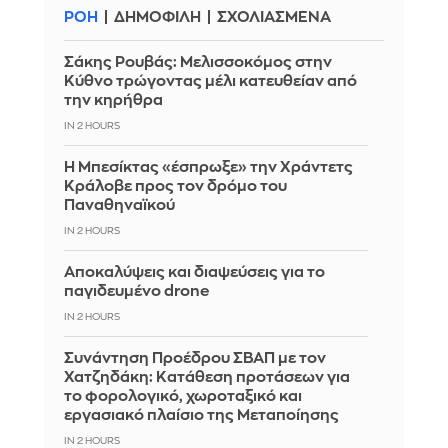
ΡΟΗ
ΔΗΜΟΦΙΛΗ
ΣΧΟΛΙΑΣΜΕΝΑ
Σάκης Ρουβάς: Μελισσοκόμος στην
Κύθνο τρώγοντας μέλι κατευθείαν από
την κηρήθρα
IN 2 HOURS
Η Μπεσίκτας «έσπρωξε» την Χράντετς
Κράλοβε προς τον δρόμο του
Παναθηναϊκού
IN 2 HOURS
Αποκαλύψεις και διαψεύσεις για το
παγιδευμένο drone
IN 2 HOURS
Συνάντηση Προέδρου ΣΒΑΠ με τον
Χατζηδάκη: Κατάθεση προτάσεων για
το φορολογικό, χωροταξικό και
εργασιακό πλαίσιο της Μεταποίησης
IN 2 HOURS