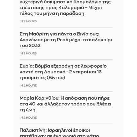
νυχτερινά δοκιμαστικά δρομολόγια της
επέκτασης προς Καλαμαριά – Μέχρι
τέλος του μήνα η παράδοση
IN 2 HOURS
Στη Μαδρίτη για πάντα ο Βινίσιους:
Ανανέωσε με τη Ρεάλ μέχρι το καλοκαίρι
του 2032
IN 2 HOURS
Συρία: Βόμβα εξερράγη σε λεωφορείο
κοντά στη Δαμασκό - 2 νεκροί και 13
τραυματίες (Βίντεο)
IN 2 HOURS
Μαρία Κορινθίου: Η απόφαση που πήρε
στα 40 και άλλαξε τον τρόπο που βλέπει
τη ζωή
IN 2 HOURS
Παλαιστίνη: Ισραηλινοί έποικοι
επιτέθηκαν σε ένα χωριό στο νότιο