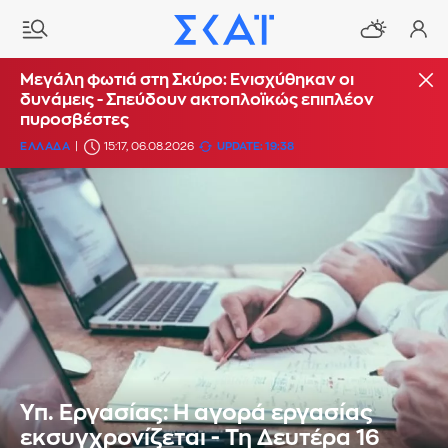
Μεγάλη φωτιά στη Σκύρο: Ενισχύθηκαν οι
δυνάμεις - Σπεύδουν ακτοπλοϊκώς επιπλέον
πυροσβέστες
ΕΛΛΑΔΑ
15:17, 06.08.2026
UPDATE: 19:38
Υπ. Εργασίας: Η αγορά εργασίας
εκσυγχρονίζεται - Τη Δευτέρα 16