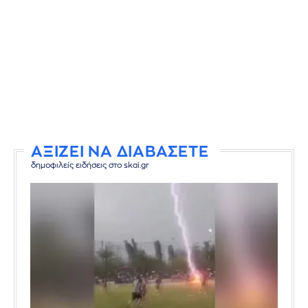
ΑΞΙΖΕΙ ΝΑ ΔΙΑΒΑΣΕΤΕ
δημοφιλείς ειδήσεις στο skai.gr