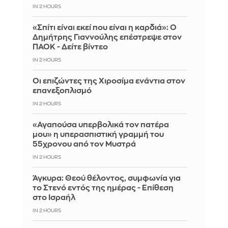
IN 2 HOURS
«Σπίτι είναι εκεί που είναι η καρδιά»: Ο
Δημήτρης Γιαννούλης επέστρεψε στον
ΠΑΟΚ - Δείτε βίντεο
IN 2 HOURS
Οι επιζώντες της Χιροσίμα ενάντια στον
επανεξοπλισμό
IN 2 HOURS
«Αγαπούσα υπερβολικά τον πατέρα
μου» η υπερασπιστική γραμμή του
55χρονου από τον Μυστρά
IN 2 HOURS
Άγκυρα: Θεού θέλοντος, συμφωνία για
το Στενό εντός της ημέρας - Επίθεση
στο Ισραήλ
IN 2 HOURS