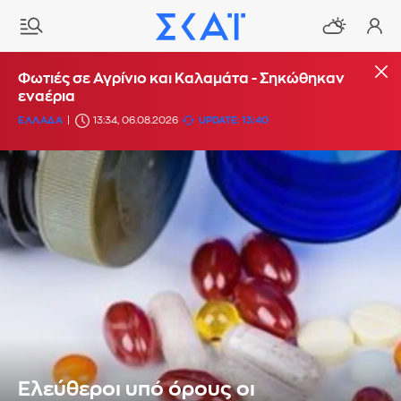
Φωτιές σε Αγρίνιο και Καλαμάτα - Σηκώθηκαν
εναέρια
ΕΛΛΑΔΑ
13:34, 06.08.2026
UPDATE: 13:40
Ελεύθεροι υπό όρους οι