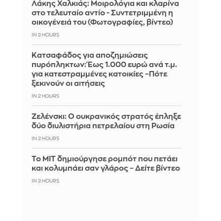
Λάκης Χαλκιάς: Mοιρολόγια και κλαρίνα
στο τελευταίο αντίο - Συντετριμμένη η
οικογένειά του (Φωτογραφίες, βίντεο)
IN 2 HOURS
Κατσαφάδος για αποζημιώσεις
πυρόπληκτων: Έως 1.000 ευρώ ανά τ.μ.
για κατεστραμμένες κατοικίες –Πότε
ξεκινούν οι αιτήσεις
IN 2 HOURS
Ζελένσκι: Ο ουκρανικός στρατός έπληξε
δύο διυλιστήρια πετρελαίου στη Ρωσία
IN 2 HOURS
Το MIT δημιούργησε ρομπότ που πετάει
και κολυμπάει σαν γλάρος – Δείτε βίντεο
IN 2 HOURS