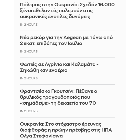
Πόλεμος στην Ουκρανία: Σχεδόν 16.000
ξένοι εθελοντές πολεμούν στις
ουκρανικές ένοπλες δυνάμεις
IN 2 HOURS
Νέο ρεκόρ για την Aegean με πάνω από
2 εκατ. επιβάτες τον Ιούλιο
IN 2 HOURS
Φωτιές σε Αγρίνιο και Καλαμάτα -
Σηκώθηκαν εναέρια
IN 2 HOURS
Φραντσέσκο Γκουτσίνι: Πέθανε ο
θρυλικός τραγουδοποιός που
«σημάδεψε» τη δεκαετία του ’70
IN 2 HOURS
Ουκρανία: Στο στόχαστρο έρευνας
διαφθοράς η πρώην πρέσβης στις ΗΠΑ
Όλγα Στεφανίσινα