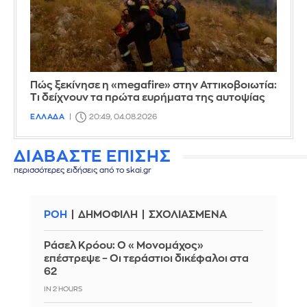
Πώς ξεκίνησε η «megafire» στην Αττικοβοιωτία:
Τι δείχνουν τα πρώτα ευρήματα της αυτοψίας
ΕΛΛΑΔΑ
20:49, 04.08.2026
ΔΙΑΒΑΣΤΕ ΕΠΙΣΗΣ
περισσότερες ειδήσεις από το skai.gr
ΡΟΗ
ΔΗΜΟΦΙΛΗ
ΣΧΟΛΙΑΣΜΕΝΑ
Ράσελ Κρόου: Ο «Μονομάχος»
επέστρεψε – Οι τεράστιοι δικέφαλοι στα
62
IN 2 HOURS