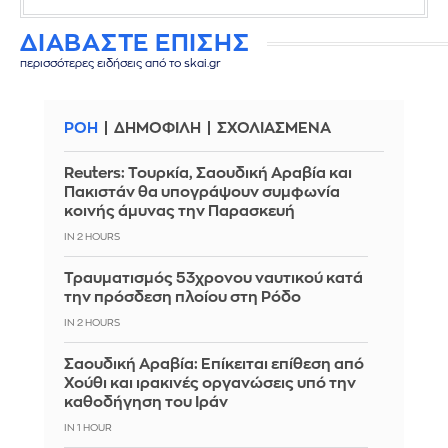
ΔΙΑΒΑΣΤΕ ΕΠΙΣΗΣ
περισσότερες ειδήσεις από το skai.gr
ΡΟΗ
ΔΗΜΟΦΙΛΗ
ΣΧΟΛΙΑΣΜΕΝΑ
Reuters: Τουρκία, Σαουδική Αραβία και
Πακιστάν θα υπογράψουν συμφωνία
κοινής άμυνας την Παρασκευή
IN 2 HOURS
Τραυματισμός 53χρονου ναυτικού κατά
την πρόσδεση πλοίου στη Ρόδο
IN 2 HOURS
Σαουδική Αραβία: Επίκειται επίθεση από
Χούθι και ιρακινές οργανώσεις υπό την
καθοδήγηση του Ιράν
IN 1 HOUR