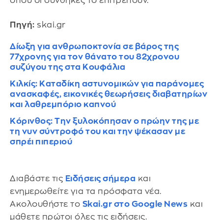
όπου οι συνθήκες το επιτρέπουν.
Πηγή:
skai.gr
Δίωξη για ανθρωποκτονία σε βάρος της
77χρονης για τον θάνατο του 82χρονου
συζύγου της στα Κουφάλια
Κιλκίς: Καταδίκη αστυνομικών για παράνομες
ανασκαφές, εικονικές θεωρήσεις διαβατηρίων
και λαθρεμπόριο καπνού
Κόρινθος: Την ξυλοκόπησαν ο πρώην της με
τη νυν σύντροφό του και την ψέκασαν με
σπρέι πιπεριού
Διαβάστε τις
Ειδήσεις σήμερα
και
ενημερωθείτε για τα πρόσφατα νέα.
Ακολουθήστε το
Skai.gr στο Google News
και
μάθετε πρώτοι όλες τις ειδήσεις.