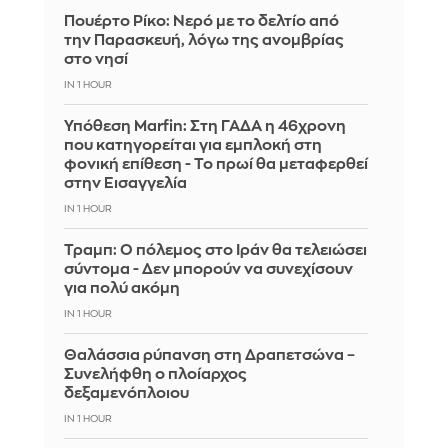
Πουέρτο Ρίκο: Νερό με το δελτίο από
την Παρασκευή, λόγω της ανομβρίας
στο νησί
IN 1 HOUR
Υπόθεση Marfin: Στη ΓΑΔΑ η 46χρονη
που κατηγορείται για εμπλοκή στη
φονική επίθεση - Το πρωί θα μεταφερθεί
στην Εισαγγελία
IN 1 HOUR
Τραμπ: Ο πόλεμος στο Ιράν θα τελειώσει
σύντομα - Δεν μπορούν να συνεχίσουν
για πολύ ακόμη
IN 1 HOUR
Θαλάσσια ρύπανση στη Δραπετσώνα –
Συνελήφθη ο πλοίαρχος
δεξαμενόπλοιου
IN 1 HOUR