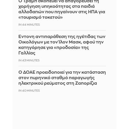
Ο Τραμπ σκοπεύει να απαγορεύσει τη
χορήγηση υπηκοότητας στα παιδιά
αλλοδαπών που πηγαίνουν στις ΗΠΑ για
«τουρισμό τοκετού»
IN 44 MINUTES
Έντονη αντιπαράθεση της ηγέτιδας των
Οικολόγων με τον Ίλον Μασκ, αφού την
κατηγόρησε για «προδοσία» της
Γαλλίας
IN 43 MINUTES
Ο ΔΟΑΕ προειδοποιεί για την κατάσταση
στον πυρηνικό σταθμό παραγωγής
ηλεκτρικού ρεύματος στη Ζαπορίζια
IN 40 MINUTES