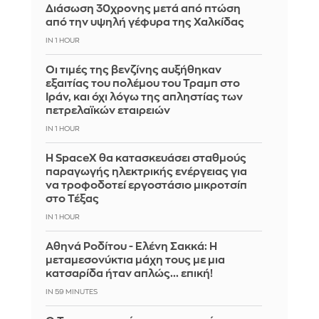
Διάσωση 30χρονης μετά από πτώση
από την υψηλή γέφυρα της Χαλκίδας
IN 1 HOUR
Οι τιμές της βενζίνης αυξήθηκαν
εξαιτίας του πολέμου του Τραμπ στο
Ιράν, και όχι λόγω της απληστίας των
πετρελαϊκών εταιρειών
IN 1 HOUR
Η SpaceX θα κατασκευάσει σταθμούς
παραγωγής ηλεκτρικής ενέργειας για
να τροφοδοτεί εργοστάσιο μικροτσίπ
στο Τέξας
IN 1 HOUR
Αθηνά Ροδίτου - Ελένη Σακκά: Η
μεταμεσονύκτια μάχη τους με μια
κατσαρίδα ήταν απλώς... επική!
IN 59 MINUTES