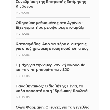
Συνεδρίαση της Επιτροπής Εκτίμησης
Κινδύνου
IN 2 HOURS
Οδηγούσε μεθυσμένος στο Αγρίνιο -
Είχε γεμιστήρα με σφαίρες στο αμάξι
IN 2 HOURS
Κατσαφάδος: Από Δευτέρα οι αιτήσεις
για αποζημιώσεις στους πυρόπληκτους
IN 2 HOURS
Η μάχη για την αμερικανική οικονομία
και το viral μπουρίτο των $20
IN 2 HOURS
Παναθηναϊκός: Ο διαβήτης Πένια, τα
καλά ποσοστά και η “βρώμικη” δουλειά
IN 2 HOURS
Όλγα Φαρμάκη: Οι ευχές για τα γενέθλιά