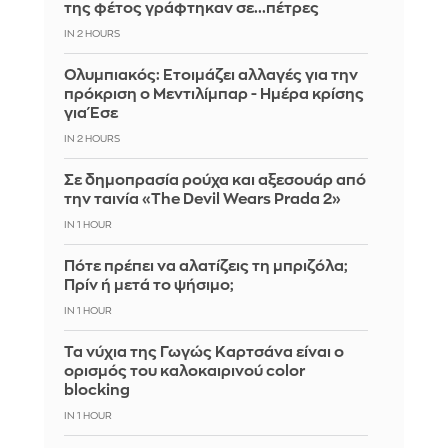
της φέτος γράφτηκαν σε...πέτρες
IN 2 HOURS
Ολυμπιακός: Ετοιμάζει αλλαγές για την
πρόκριση ο Μεντιλίμπαρ - Ημέρα κρίσης
για Έσε
IN 2 HOURS
Σε δημοπρασία ρούχα και αξεσουάρ από
την ταινία «The Devil Wears Prada 2»
IN 1 HOUR
Πότε πρέπει να αλατίζεις τη μπριζόλα;
Πρίν ή μετά το ψήσιμο;
IN 1 HOUR
Τα νύχια της Γωγώς Καρτσάνα είναι ο
ορισμός του καλοκαιρινού color
blocking
IN 1 HOUR