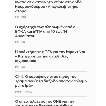
Φωτιά σε ακατοίκητο κτίριο στην οδό
Κουμουνδούρου - Απεγκλωβίστηκε
άτομο
IN 1 HOUR
Ο «χάρτης» των πληρωμών από e-
ΕΦΚΑ και ΔΥΠΑ από 10 έως 14
Αυγούστου
IN 1 HOUR
Η απάντηση της FIFA για τον Ινφαντίνο:
«Κατηγορηματικά αναληθείς
ισχυρισμοί»
IN 1 HOUR
CNN: Ο κορυφαίος στρατηγός του
Τραμπ αναζητά διέξοδο από τον πόλεμο
με το Ιράν
IN 55 MINUTES
Ο απεσταλμένος του ΟΗΕ για την