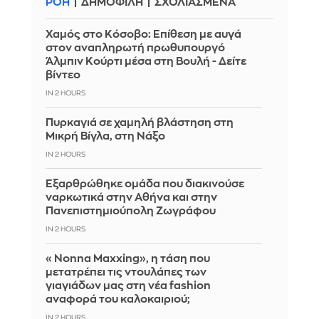
ΡΟΗ
ΔΗΜΟΦΙΛΗ
ΣΧΟΛΙΑΣΜΕΝΑ
Χαμός στο Κόσοβο: Επίθεση με αυγά
στον αναπληρωτή πρωθυπουργό
Άλμπιν Κούρτι μέσα στη Βουλή - Δείτε
βίντεο
IN 2 HOURS
Πυρκαγιά σε χαμηλή βλάστηση στη
Μικρή Βίγλα, στη Νάξο
IN 2 HOURS
Εξαρθρώθηκε ομάδα που διακινούσε
ναρκωτικά στην Αθήνα και στην
Πανεπιστημιούπολη Ζωγράφου
IN 2 HOURS
«Nonna Maxxing», η τάση που
μετατρέπει τις ντουλάπες των
γιαγιάδων μας στη νέα fashion
αναφορά του καλοκαιριού;
IN 2 HOURS