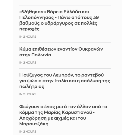
«Ψήθηκαν» Βόρεια Ελλάδα και
Πελοπόννησος - Πάνω από τους 39
βαθμούς ο υδράργυρος σε πολλές
περιοχές
IN 2 HOURS
Κύμα επιθέσεων εναντίον Ουκρανών
στην Πολωνία
IN 2 HOURS
Η σύζυγος του Λεμπρόν, το ραντεβού
για ψώνια στην Ιταλία και η απόλυση της
πωλήτριας
IN 2 HOURS
Φεύγουν ο ένας μετά τον άλλον από το
κόμμα της Μαρίας Καρυστιανού -
Αποχώρηση με αιχμές και του
Μπρουτζάκη
IN 2 HOURS