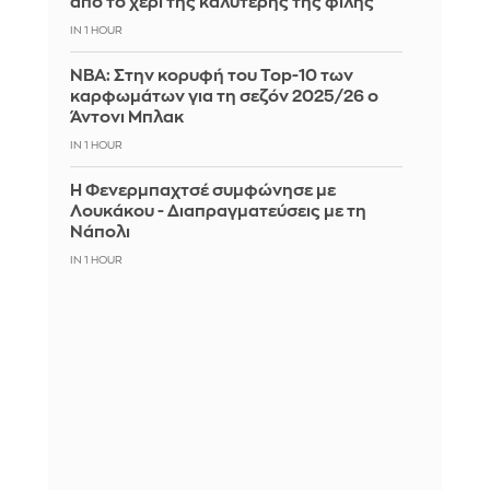
από το χέρι της καλύτερής της φίλης
IN 1 HOUR
ΝΒΑ: Στην κορυφή του Top-10 των
καρφωμάτων για τη σεζόν 2025/26 ο
Άντονι Μπλακ
IN 1 HOUR
Η Φενερμπαχτσέ συμφώνησε με
Λουκάκου - Διαπραγματεύσεις με τη
Νάπολι
IN 1 HOUR