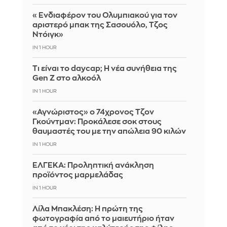
«Ενδιαφέρον του Ολυμπιακού για τον
αριστερό μπακ της Σασουόλο, Τζος
Ντόιγκ»
IN 1 HOUR
Τι είναι το daycap; Η νέα συνήθεια της
Gen Z στο αλκοόλ
IN 1 HOUR
«Αγνώριστος» ο 74χρονος Τζον
Γκούντμαν: Προκάλεσε σοκ στους
θαυμαστές του με την απώλεια 90 κιλών
IN 1 HOUR
ΕΛΓΕΚΑ: Προληπτική ανάκληση
προϊόντος μαρμελάδας
IN 1 HOUR
Λίλα Μπακλέση: Η πρώτη της
φωτογραφία από το μαιευτήριο ήταν