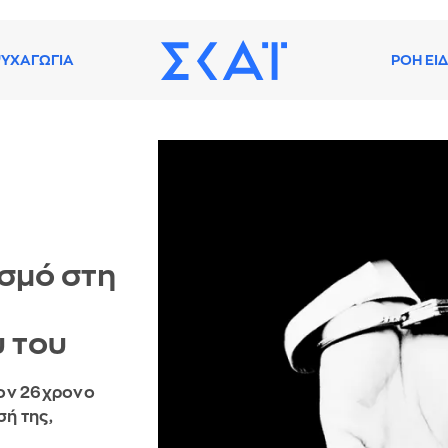
ΥΧΑΓΩΓΙΑ
ΡΟΗ ΕΙ
σμό στη
 του
τον 26χρονο
σή της,