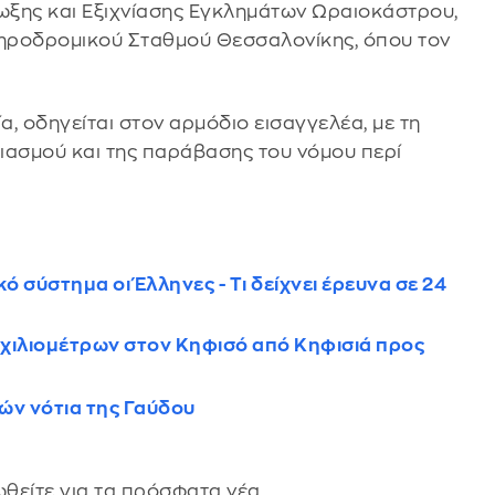
ίωξης και Εξιχνίασης Εγκλημάτων Ωραιοκάστρου,
δηροδρομικού Σταθμού Θεσσαλονίκης, όπου τον
, οδηγείται στον αρμόδιο εισαγγελέα, με τη
ιασμού και της παράβασης του νόμου περί
ό σύστημα οι Έλληνες - Τι δείχνει έρευνα σε 24
3 χιλιομέτρων στον Κηφισό από Κηφισιά προς
ών νότια της Γαύδου
θείτε για τα πρόσφατα νέα.