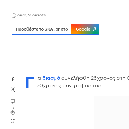
09:45, 16.09.2025
Προσθέστε το SKAI.gr στο
Google
Γ
ια
βιασμό
συνελήφθη 26χρονος στη Θ
20χρονης συντρόφου του.
1
0