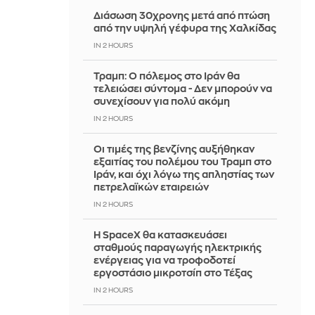
Διάσωση 30χρονης μετά από πτώση
από την υψηλή γέφυρα της Χαλκίδας
IN 2 HOURS
Τραμπ: Ο πόλεμος στο Ιράν θα
τελειώσει σύντομα - Δεν μπορούν να
συνεχίσουν για πολύ ακόμη
IN 2 HOURS
Οι τιμές της βενζίνης αυξήθηκαν
εξαιτίας του πολέμου του Τραμπ στο
Ιράν, και όχι λόγω της απληστίας των
πετρελαϊκών εταιρειών
IN 2 HOURS
Η SpaceX θα κατασκευάσει
σταθμούς παραγωγής ηλεκτρικής
ενέργειας για να τροφοδοτεί
εργοστάσιο μικροτσίπ στο Τέξας
IN 2 HOURS