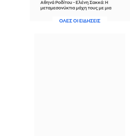
Αθηνά Ροδίτου - Ελένη Σακκά: Η
μεταμεσονύκτια μάχη τους με μια
κατσαρίδα ήταν απλώς... επική!
ΟΛΕΣ ΟΙ ΕΙΔΗΣΕΙΣ
IN 2 HOURS
Ο Τραμπ σκοπεύει να απαγορεύσει
τη χορήγηση υπηκοότητας στα
παιδιά αλλοδαπών που πηγαίνουν
στις ΗΠΑ για «τουρισμό τοκετού»
IN 2 HOURS
Έντονη αντιπαράθεση της ηγέτιδας
των Οικολόγων με τον Ίλον Μασκ,
αφού την κατηγόρησε για
«προδοσία» της Γαλλίας
IN 2 HOURS
Ο ΔΟΑΕ προειδοποιεί για την
κατάσταση στον πυρηνικό σταθμό
παραγωγής ηλεκτρικού ρεύματος
στη Ζαπορίζια
IN 2 HOURS