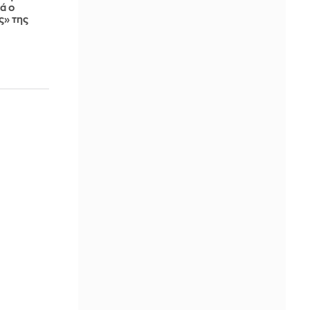
ά ο
ς» της