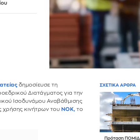
ίου
ατείας
δημοσίευσε τη
ΣΧΕΤΙΚΑ ΑΡΘΡΑ
ροεδρικού Διατάγματος για την
τικού Ισοδυνάμου Αναβάθμισης
ης χρήσης κινήτρων του
ΝΟΚ,
το
Πρόταση ΠΟΜΙΔΑ