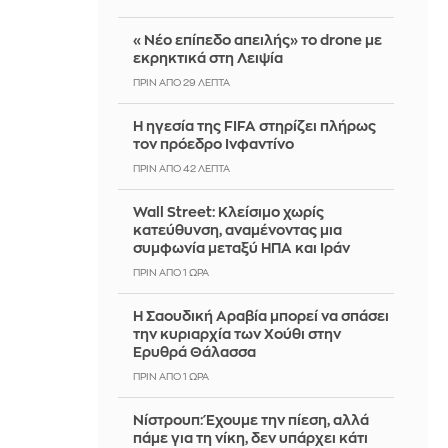
«Νέο επίπεδο απειλής» το drone με
εκρηκτικά στη Λειψία
ΠΡΙΝ ΑΠΌ 29 ΛΕΠΤΆ
Η ηγεσία της FIFA στηρίζει πλήρως
τον πρόεδρο Ινφαντίνο
ΠΡΙΝ ΑΠΌ 42 ΛΕΠΤΆ
Wall Street: Κλείσιμο χωρίς
κατεύθυνση, αναμένοντας μια
συμφωνία μεταξύ ΗΠΑ και Ιράν
ΠΡΙΝ ΑΠΌ 1 ΏΡΑ
Η Σαουδική Αραβία μπορεί να σπάσει
την κυριαρχία των Χούθι στην
Ερυθρά Θάλασσα
ΠΡΙΝ ΑΠΌ 1 ΏΡΑ
Νίστρουπ: Έχουμε την πίεση, αλλά
πάμε για τη νίκη, δεν υπάρχει κάτι