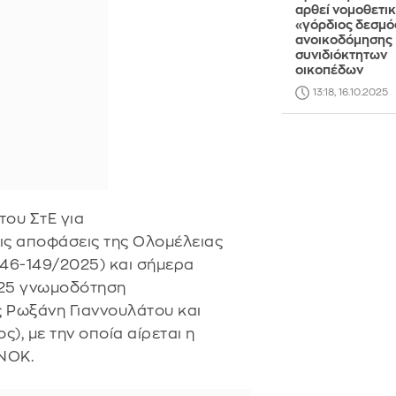
αρθεί νομοθετικ
«γόρδιος δεσμό
ανοικοδόμησης
συνιδιόκτητων
οικοπέδων
13:18, 16.10.2025
του ΣτΕ για
ις αποφάσεις της Ολομέλειας
146-149/2025) και σήμερα
2025 γνωμοδότηση
 Ρωξάνη Γιαννουλάτου και
, με την οποία αίρεται η
 ΝΟΚ.