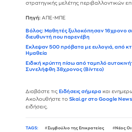
στρατηγικής μελέτης περιβαλλοντικών ε
Πηγή:
ΑΠΕ-ΜΠΕ
Βόλος: Μαθητές ξυλοκόπησαν 16χρονο σε 
διευθυντή που παρενέβη
Εκλεψαν 500 πρόβατα με ευλογιά, από κ
Ημαθεία
Ειδική κρύπτη πίσω από ταμπλό αυτοκινή
Συνελήφθη 38χρονος (Βίντεο)
Διαβάστε τις
Ειδήσεις σήμερα
και ενημερω
Ακολουθήστε το
Skai.gr στο Google New
ειδήσεις.
TAGS:
Συμβούλιο της Επικρατείας
Νέος Οι