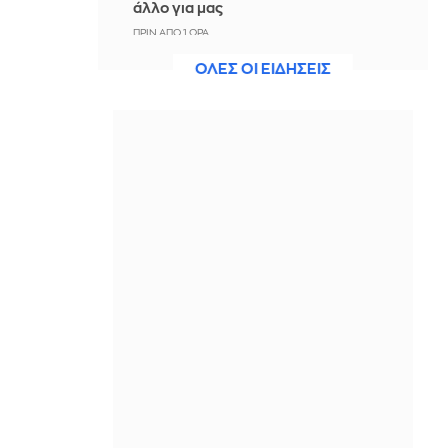
άλλο για μας
ΠΡΙΝ ΑΠΌ 1 ΏΡΑ
ΟΛΕΣ ΟΙ ΕΙΔΗΣΕΙΣ
Άννα Πρέλεβιτς: Το τρυφερό
throwback βίντεο με την αδελφή της
να τραγουδούν Backstreet Boys
ΠΡΙΝ ΑΠΌ 1 ΏΡΑ
Πυρκαγιά σε χαμηλή βλάστηση στην
περιοχή Σάνταλο, στην Κάρπαθο
ΠΡΙΝ ΑΠΌ 1 ΏΡΑ
Ο Παναθηναϊκός έπαθε στο ΟΑΚΑ,
καλείται να μάθει από αυτό και να
προκριθεί μέσω Βουλγαρίας - Δείτε
τα Highlights
ΠΡΙΝ ΑΠΌ 1 ΏΡΑ
Conference League: Παναθηναϊκός -
ΤΣΣΚΑ 1948 1-1 (ΤΕΛΙΚΟ)
ΠΡΙΝ ΑΠΌ 2 ΏΡΕΣ