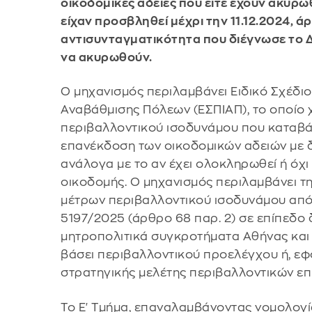
οικοδομικές άδειες που είτε έχουν ακυρω
είχαν προσβληθεί μέχρι την 11.12.2024, 
αντισυνταγματικότητα που διέγνωσε το Δι
να ακυρωθούν.
Ο μηχανισμός περιλαμβάνει Ειδικό Σχέδι
Αναβάθμισης Πόλεων (ΕΣΠΙΑΠ), το οποίο
περιβαλλοντικού ισοδυνάμου που καταβάλ
επανέκδοση των οικοδομικών αδειών με δ
ανάλογα με το αν έχει ολοκληρωθεί ή όχ
οικοδομής. Ο μηχανισμός περιλαμβάνει τ
μέτρων περιβαλλοντικού ισοδυνάμου από 
5197/2025 (άρθρο 68 παρ. 2) σε επίπεδο δ
μητροπολιτικά συγκροτήματα Αθήνας και 
βάσει περιβαλλοντικού προελέγχου ή, εφ
στρατηγικής μελέτης περιβαλλοντικών ε
Το Ε' Τμήμα, επαναλαμβάνοντας νομολογί