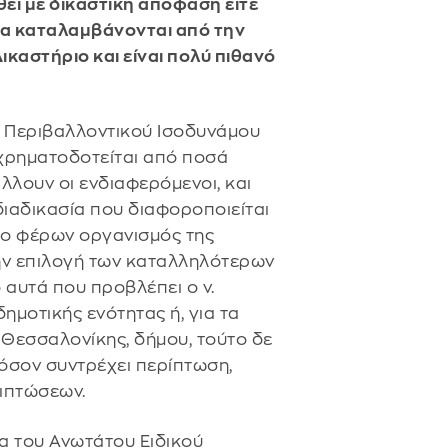
θεί με δικαστική απόφαση είτε
άρα καταλαμβάνονται από την
καστήριο και είναι πολύ πιθανό
ο Περιβαλλοντικού Ισοδυνάμου
 χρηματοδοτείται από ποσά
λουν οι ενδιαφερόμενοι, και
ιαδικασία που διαφοροποιείται
ι ο φέρων οργανισμός της
ην επιλογή των καταλληλότερων
αυτά που προβλέπει ο ν.
ημοτικής ενότητας ή, για τα
Θεσσαλονίκης, δήμου, τούτο δε
όσον συντρέχει περίπτωση,
πιπτώσεων.
α του Ανωτάτου Ειδικού