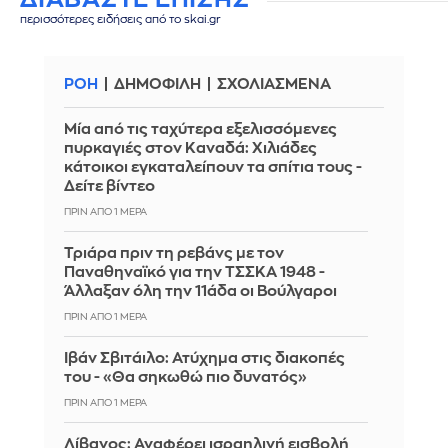
περισσότερες ειδήσεις από το skai.gr
ΡΟΗ
ΔΗΜΟΦΙΛΗ
ΣΧΟΛΙΑΣΜΕΝΑ
Μία από τις ταχύτερα εξελισσόμενες
πυρκαγιές στον Καναδά: Χιλιάδες
κάτοικοι εγκαταλείπουν τα σπίτια τους -
Δείτε βίντεο
ΠΡΙΝ ΑΠΌ 1 ΜΈΡΑ
Τριάρα πριν τη ρεβάνς με τον
Παναθηναϊκό για την ΤΣΣΚΑ 1948 -
Άλλαξαν όλη την 11άδα οι Βούλγαροι
ΠΡΙΝ ΑΠΌ 1 ΜΈΡΑ
Ιβάν Σβιτάιλο: Ατύχημα στις διακοπές
του - «Θα σηκωθώ πιο δυνατός»
ΠΡΙΝ ΑΠΌ 1 ΜΈΡΑ
Λίβανος: Αναφέρει ισραηλινή εισβολή