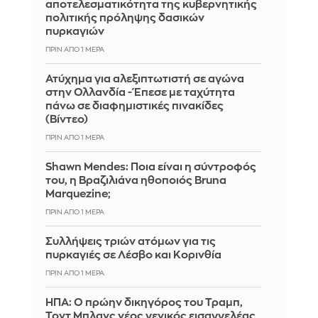
αποτελεσματικότητα της κυβερνητικής
πολιτικής πρόληψης δασικών
πυρκαγιών
ΠΡΙΝ ΑΠΌ 1 ΜΈΡΑ
Ατύχημα για αλεξιπτωτιστή σε αγώνα
στην Ολλανδία - Έπεσε με ταχύτητα
πάνω σε διαφημιστικές πινακίδες
(Βίντεο)
ΠΡΙΝ ΑΠΌ 1 ΜΈΡΑ
Shawn Mendes: Ποια είναι η σύντροφός
του, η Βραζιλιάνα ηθοποιός Bruna
Marquezine;
ΠΡΙΝ ΑΠΌ 1 ΜΈΡΑ
Συλλήψεις τριών ατόμων για τις
πυρκαγιές σε Λέσβο και Κορινθία
ΠΡΙΝ ΑΠΌ 1 ΜΈΡΑ
ΗΠΑ: Ο πρώην δικηγόρος του Τραμπ,
Τοντ Μπλανς νέος γενικός εισαγγελέας