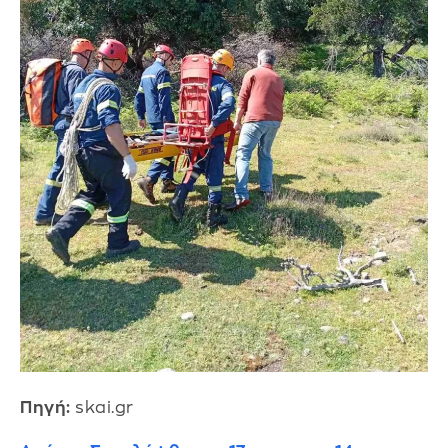
Πηγή:
skai.gr