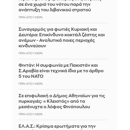
σε ένα χωριό του νότου παρά την
ανάπτυξη του λιβανικού στρατού
ΠΡΙΝ ΑΠΌ 1 ΜΈΡΑ
Συναγερμός για φωτιές Κυριακή και
Δευτέρα: Επικίνδυνο κοκτέιλ ζέστης και
ανέμων - Αναλυτικά ποιες περιοχές
κινδυνεύουν
ΠΡΙΝ ΑΠΌ 1 ΜΈΡΑ
Φιντάν: Η συμφωνία με Πακιστάν και
Σ.Αραβία είναι τεχνικά ίδια με το άρθρο
5 του ΝΑΤΟ
ΠΡΙΝ ΑΠΌ 1 ΜΈΡΑ
Σε επιφυλακή ο Δήμος Αθηναίων για τις
πυρκαγιές: «Κλειστός» από τα
μεσάνυχτα ο λόφος Φινόπουλου
ΠΡΙΝ ΑΠΌ 1 ΜΈΡΑ
ΕΛ.Α.Σ.: Κρίσιμα ερωτήματα για την