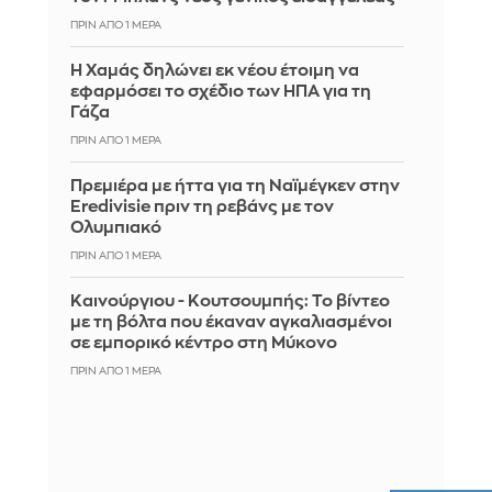
ΠΡΙΝ ΑΠΌ 1 ΜΈΡΑ
Η Χαμάς δηλώνει εκ νέου έτοιμη να
εφαρμόσει το σχέδιο των ΗΠΑ για τη
Γάζα
ΠΡΙΝ ΑΠΌ 1 ΜΈΡΑ
Πρεμιέρα με ήττα για τη Ναϊμέγκεν στην
Eredivisie πριν τη ρεβάνς με τον
Ολυμπιακό
ΠΡΙΝ ΑΠΌ 1 ΜΈΡΑ
Καινούργιου - Κουτσουμπής: Το βίντεο
με τη βόλτα που έκαναν αγκαλιασμένοι
σε εμπορικό κέντρο στη Μύκονο
ΠΡΙΝ ΑΠΌ 1 ΜΈΡΑ