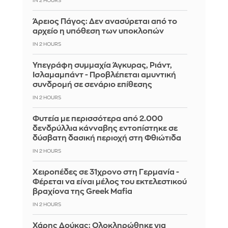
IN 2 HOURS
Άρειος Πάγος: Δεν ανασύρεται από το
αρχείο η υπόθεση των υποκλοπών
IN 2 HOURS
Υπεγράφη συμμαχία Άγκυρας, Ριάντ,
Ισλαμαμπάντ - Προβλέπεται αμυντική
συνδρομή σε σενάριο επίθεσης
IN 2 HOURS
Φυτεία με περισσότερα από 2.000
δενδρύλλια κάνναβης εντοπίστηκε σε
δύσβατη δασική περιοχή στη Φθιώτιδα
IN 2 HOURS
Χειροπέδες σε 31χρονο στη Γερμανία -
Φέρεται να είναι μέλος του εκτελεστικού
βραχίονα της Greek Mafia
IN 2 HOURS
Χάρης Δούκας: Ολοκληρώθηκε για