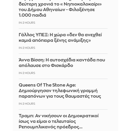
δεύτερη χρονιά το «Νηπιοκαλοκαίρι»
του Δήμου Αθηναίων - Φιλοξένησε
1.000 παιδιά
IN 2 HOURS
Γάλλος ΥΠΕΞ: Η χώρα «δεν θα ανεχθεί
καμιά απόπειρα ξένης ανάμιξης»
IN 2 HOURS
Άννα Βίσση: Η αυτοσχέδια καντάδα που
απόλαυσε στο Φισκάρδο
IN 2 HOURS
Queens Of The Stone Age:
Δημιούργησαν τηλεφωνική γραμμή
παραπόνων για τους θαυμαστές τους
IN 2 HOURS
Τραμπ: Αν νικήσουν οι Δημοκρατικοί
ίσως να είμαι ο τελευταίος
Ρεπουμπλικανός πρόεδρος…