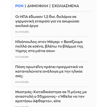
ΡΟΗ
ΔΗΜΟΦΙΛΗ
ΣΧΟΛΙΑΣΜΕΝΑ
Οι ΗΠΑ έδωσαν 1,2 δισ. δολάρια σε
γερμανική εταιρεία για να ακυρώσει
αιολικά έργα
IN 2 HOURS
Ηλιόπουλος στον Μάγερ: «Βασίζουμε
πολλά σε εσένα, βλέπω το βλέμμα της
τίγρης στα μάτια σου»
IN 2 HOURS
Πόση πρωτεΐνη πρέπει πραγματικά να
καταναλώνετε ανάλογα με την ηλικία
σας;
IN 2 HOURS
Μυστράς: Καταδικάστηκε σε 11 μήνες με
αναστολή ο 55χρονος- «Ήθελα να τον
κρατήσω άφθαρτο», είπε