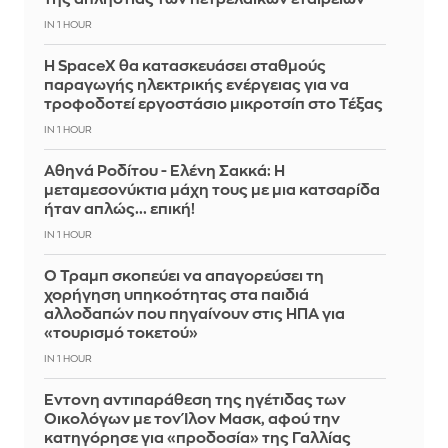
IN 1 HOUR
Η SpaceX θα κατασκευάσει σταθμούς
παραγωγής ηλεκτρικής ενέργειας για να
τροφοδοτεί εργοστάσιο μικροτσίπ στο Τέξας
IN 1 HOUR
Αθηνά Ροδίτου - Ελένη Σακκά: Η
μεταμεσονύκτια μάχη τους με μια κατσαρίδα
ήταν απλώς... επική!
IN 1 HOUR
Ο Τραμπ σκοπεύει να απαγορεύσει τη
χορήγηση υπηκοότητας στα παιδιά
αλλοδαπών που πηγαίνουν στις ΗΠΑ για
«τουρισμό τοκετού»
IN 1 HOUR
Έντονη αντιπαράθεση της ηγέτιδας των
Οικολόγων με τον Ίλον Μασκ, αφού την
κατηγόρησε για «προδοσία» της Γαλλίας