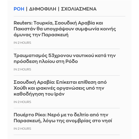
ΡΟΗ
ΔΗΜΟΦΙΛΗ
ΣΧΟΛΙΑΣΜΕΝΑ
Reuters: Τουρκία, Σαουδική Αραβία και
Πακιστάν θα υπογράψουν συμφωνία κοινής
άμυνας την Παρασκευή
IN 2 HOURS
Τραυματισμός 53χρονου ναυτικού κατά την
πρόσδεση πλοίου στη Ρόδο
IN 2 HOURS
Σαουδική Αραβία: Επίκειται επίθεση από
Χούθι και ιρακινές οργανώσεις υπό την
καθοδήγηση του Ιράν
IN 2 HOURS
Πουέρτο Ρίκο: Νερό με το δελτίο από την
Παρασκευή, λόγω της ανομβρίας στο νησί
IN 2 HOURS