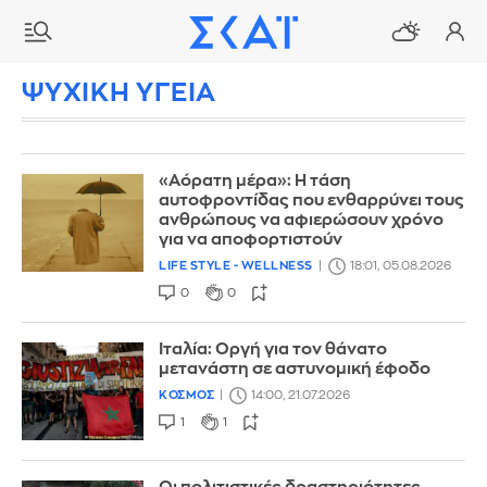
ΨΥΧΙΚΗ ΥΓΕΙΑ
«Αόρατη μέρα»: Η τάση
αυτοφροντίδας που ενθαρρύνει τους
ανθρώπους να αφιερώσουν χρόνο
για να αποφορτιστούν
LIFE STYLE - WELLNESS
18:01, 05.08.2026
0
0
Ιταλία: Οργή για τον θάνατο
μετανάστη σε αστυνομική έφοδο
ΚΟΣΜΟΣ
14:00, 21.07.2026
1
1