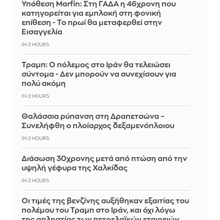
Υπόθεση Marfin: Στη ΓΑΔΑ η 46χρονη που
κατηγορείται για εμπλοκή στη φονική
επίθεση - Το πρωί θα μεταφερθεί στην
Εισαγγελία
IN 2 HOURS
Τραμπ: Ο πόλεμος στο Ιράν θα τελειώσει
σύντομα - Δεν μπορούν να συνεχίσουν για
πολύ ακόμη
IN 2 HOURS
Θαλάσσια ρύπανση στη Δραπετσώνα –
Συνελήφθη ο πλοίαρχος δεξαμενόπλοιου
IN 2 HOURS
Διάσωση 30χρονης μετά από πτώση από την
υψηλή γέφυρα της Χαλκίδας
IN 2 HOURS
Οι τιμές της βενζίνης αυξήθηκαν εξαιτίας του
πολέμου του Τραμπ στο Ιράν, και όχι λόγω
της απληστίας των πετρελαϊκών εταιρειών