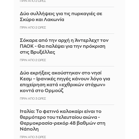
ΠΡΙΝ ΑΠΌ 2 ΏΡΕΣ
Δύο συλλήψεις για τις πυρκαγιές σε
Σκύρο και Λακωνία
ΠΡΙΝ ΑΠΌ 2 ΏΡΕΣ
Σόκαρε από την αρχή η Άντερλεχτ τον
ΠΑΟΚ - Θα παλέψει για την πρόκριση
στις Βρυξέλλες
ΠΡΙΝ ΑΠΌ 2 ΏΡΕΣ
Δύο εκρήξεις ακούστηκαν στο νησί
Κεσμ – Ιρανικές πηγές κάνουν λόγο για
επιχείρηση κατά «εχθρικών στόχων»
κοντά στο Ορμούζ
ΠΡΙΝ ΑΠΌ 3 ΏΡΕΣ
Ιταλία: To φετινό καλοκαίρι είναι το
θερμότερο του τελευταίου αιώνα -
Θερμοκρασία-ρεκόρ 48 βαθμών στη
Νάπολη
ΠΡΙΝ ΑΠΌ 3 ΏΡΕΣ