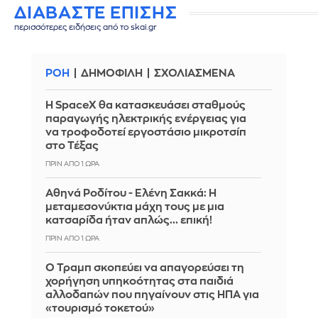
ΔΙΑΒΑΣΤΕ ΕΠΙΣΗΣ
περισσότερες ειδήσεις από το skai.gr
ΡΟΗ
ΔΗΜΟΦΙΛΗ
ΣΧΟΛΙΑΣΜΕΝΑ
Η SpaceX θα κατασκευάσει σταθμούς
παραγωγής ηλεκτρικής ενέργειας για
να τροφοδοτεί εργοστάσιο μικροτσίπ
στο Τέξας
ΠΡΙΝ ΑΠΌ 1 ΏΡΑ
Αθηνά Ροδίτου - Ελένη Σακκά: Η
μεταμεσονύκτια μάχη τους με μια
κατσαρίδα ήταν απλώς... επική!
ΠΡΙΝ ΑΠΌ 1 ΏΡΑ
Ο Τραμπ σκοπεύει να απαγορεύσει τη
χορήγηση υπηκοότητας στα παιδιά
αλλοδαπών που πηγαίνουν στις ΗΠΑ για
«τουρισμό τοκετού»