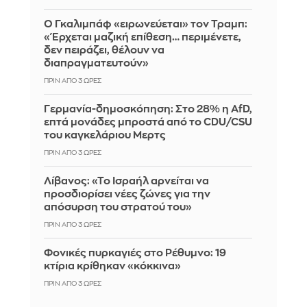
Ο Γκαλιμπάφ «ειρωνεύεται» τον Τραμπ:
«Έρχεται μαζική επίθεση… περιμένετε,
δεν πειράζει, θέλουν να
διαπραγματευτούν»
ΠΡΙΝ ΑΠΌ 3 ΏΡΕΣ
Γερμανία-δημοσκόπηση: Στο 28% η AfD,
επτά μονάδες μπροστά από το CDU/CSU
του καγκελάριου Μερτς
ΠΡΙΝ ΑΠΌ 3 ΏΡΕΣ
Λίβανος: «Το Ισραήλ αρνείται να
προσδιορίσει νέες ζώνες για την
απόσυρση του στρατού του»
ΠΡΙΝ ΑΠΌ 3 ΏΡΕΣ
Φονικές πυρκαγιές στο Ρέθυμνο: 19
κτίρια κρίθηκαν «κόκκινα»
ΠΡΙΝ ΑΠΌ 3 ΏΡΕΣ