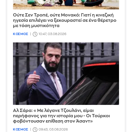
Ούτε Σεν Τροπέ, ούτε Μονακό: Γιατί η κινεζική
ηγεσία επιλέγει να ξεκουραστεί σε ένα θέρετρο
με τόση μυστικότητα
ΚΟΣΜΟΣ
10:47, 03.08.2026
Αλ Σάρα: «Με λέγανε Τζουλάνι, είμαι
περήφανος για την ιστορία μου - Οι Τούρκοι
φοβόντουσαν επίθεση στον Άσαντ»
ΚΟΣΜΟΣ
09:43, 03.08.2026