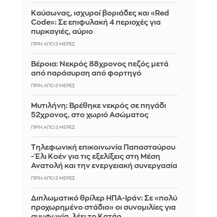
Καύσωνας, ισχυροί βοριάδες και «Red
Code»: Σε επιφυλακή 4 περιοχές για
πυρκαγιές, αύριο
ΠΡΙΝ ΑΠΌ 2 ΜΈΡΕΣ
Βέροια: Νεκρός 88χρονος πεζός μετά
από παράσυρση από φορτηγό
ΠΡΙΝ ΑΠΌ 2 ΜΈΡΕΣ
Μυτιλήνη: Βρέθηκε νεκρός σε πηγάδι
52χρονος, στο χωριό Ασώματος
ΠΡΙΝ ΑΠΌ 2 ΜΈΡΕΣ
Τηλεφωνική επικοινωνία Παπασταύρου
- Έλι Κοέν για τις εξελίξεις στη Μέση
Ανατολή και την ενεργειακή συνεργασία
ΠΡΙΝ ΑΠΌ 2 ΜΈΡΕΣ
Διπλωματικό θρίλερ ΗΠΑ-Ιράν: Σε «πολύ
προχωρημένο στάδιο» οι συνομιλίες για
συμφωνία, λέει το Κατάρ