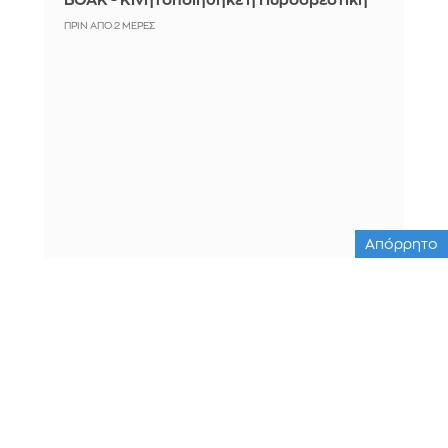
ΒΟΑΚ - Κινητοποιήθηκε η Πυροσβεστική
ΠΡΙΝ ΑΠΌ 2 ΜΈΡΕΣ
Απόρρητο