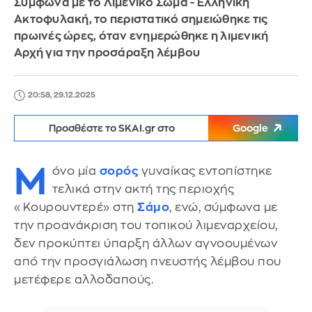
Σύμφωνα με το Λιμενικό Σώμα - Ελληνική
Ακτοφυλακή, το περιστατικό σημειώθηκε τις
πρωινές ώρες, όταν ενημερώθηκε η λιμενική
Αρχή για την προσάραξη λέμβου
20:58, 29.12.2025
Προσθέστε το SKAI.gr στο
Google
Μ
όνο μία
σορός
γυναίκας εντοπίστηκε
τελικά στην ακτή της περιοχής
«Κουρουντερέ» στη
Σάμο
, ενώ, σύμφωνα με
την προανάκριση του τοπικού λιμεναρχείου,
δεν προκύπτει ύπαρξη άλλων αγνοουμένων
από την προσγιάλωση πνευστής λέμβου που
μετέφερε αλλοδαπούς.