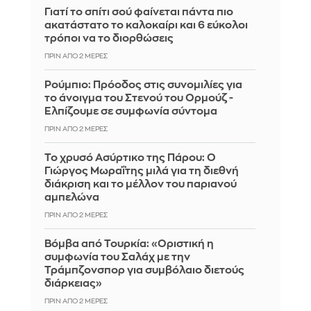
Γιατί το σπίτι σού φαίνεται πάντα πιο
ακατάστατο το καλοκαίρι και 6 εύκολοι
τρόποι να το διορθώσεις
ΠΡΙΝ ΑΠΌ 2 ΜΈΡΕΣ
Ρούμπιο: Πρόοδος στις συνομιλίες για
το άνοιγμα του Στενού του Ορμούζ -
Ελπίζουμε σε συμφωνία σύντομα
ΠΡΙΝ ΑΠΌ 2 ΜΈΡΕΣ
Το χρυσό Ασύρτικο της Πάρου: Ο
Γιώργος Μωραΐτης μιλά για τη διεθνή
διάκριση και το μέλλον του παριανού
αμπελώνα
ΠΡΙΝ ΑΠΌ 2 ΜΈΡΕΣ
Βόμβα από Τουρκία: «Οριστική η
συμφωνία του Σαλάχ με την
Τράμπζονσπορ για συμβόλαιο διετούς
διάρκειας»
ΠΡΙΝ ΑΠΌ 2 ΜΈΡΕΣ