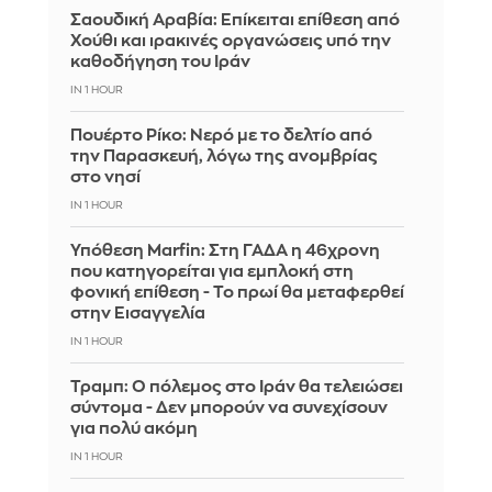
Σαουδική Αραβία: Επίκειται επίθεση από
Χούθι και ιρακινές οργανώσεις υπό την
καθοδήγηση του Ιράν
IN 1 HOUR
Πουέρτο Ρίκο: Νερό με το δελτίο από
την Παρασκευή, λόγω της ανομβρίας
στο νησί
IN 1 HOUR
Υπόθεση Marfin: Στη ΓΑΔΑ η 46χρονη
που κατηγορείται για εμπλοκή στη
φονική επίθεση - Το πρωί θα μεταφερθεί
στην Εισαγγελία
IN 1 HOUR
Τραμπ: Ο πόλεμος στο Ιράν θα τελειώσει
σύντομα - Δεν μπορούν να συνεχίσουν
για πολύ ακόμη
IN 1 HOUR