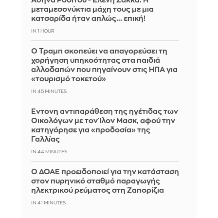
Αθηνά Ροδίτου - Ελένη Σακκά: Η
μεταμεσονύκτια μάχη τους με μια
κατσαρίδα ήταν απλώς... επική!
IN 1 HOUR
Ο Τραμπ σκοπεύει να απαγορεύσει τη
χορήγηση υπηκοότητας στα παιδιά
αλλοδαπών που πηγαίνουν στις ΗΠΑ για
«τουρισμό τοκετού»
IN 45 MINUTES
Έντονη αντιπαράθεση της ηγέτιδας των
Οικολόγων με τον Ίλον Μασκ, αφού την
κατηγόρησε για «προδοσία» της
Γαλλίας
IN 44 MINUTES
Ο ΔΟΑΕ προειδοποιεί για την κατάσταση
στον πυρηνικό σταθμό παραγωγής
ηλεκτρικού ρεύματος στη Ζαπορίζια
IN 41 MINUTES