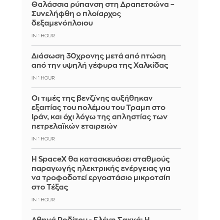
Θαλάσσια ρύπανση στη Δραπετσώνα –
Συνελήφθη ο πλοίαρχος
δεξαμενόπλοιου
IN 1 HOUR
Διάσωση 30χρονης μετά από πτώση
από την υψηλή γέφυρα της Χαλκίδας
IN 1 HOUR
Οι τιμές της βενζίνης αυξήθηκαν
εξαιτίας του πολέμου του Τραμπ στο
Ιράν, και όχι λόγω της απληστίας των
πετρελαϊκών εταιρειών
IN 1 HOUR
Η SpaceX θα κατασκευάσει σταθμούς
παραγωγής ηλεκτρικής ενέργειας για
να τροφοδοτεί εργοστάσιο μικροτσίπ
στο Τέξας
IN 1 HOUR