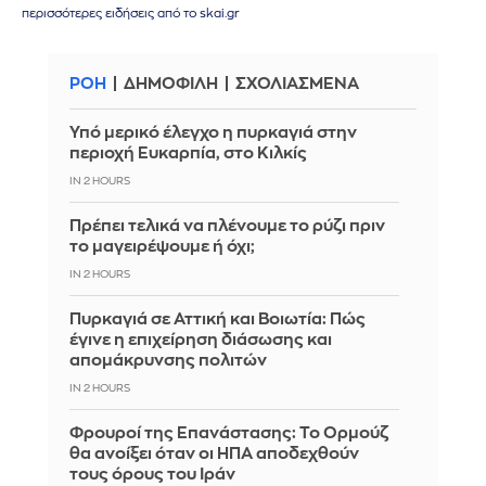
περισσότερες ειδήσεις από το skai.gr
ΡΟΗ
ΔΗΜΟΦΙΛΗ
ΣΧΟΛΙΑΣΜΕΝΑ
Υπό μερικό έλεγχο η πυρκαγιά στην
περιοχή Ευκαρπία, στο Κιλκίς
IN 2 HOURS
Πρέπει τελικά να πλένουμε το ρύζι πριν
το μαγειρέψουμε ή όχι;
IN 2 HOURS
Πυρκαγιά σε Αττική και Βοιωτία: Πώς
έγινε η επιχείρηση διάσωσης και
απομάκρυνσης πολιτών
IN 2 HOURS
Φρουροί της Επανάστασης: Το Ορμούζ
θα ανοίξει όταν οι ΗΠΑ αποδεχθούν
τους όρους του Ιράν