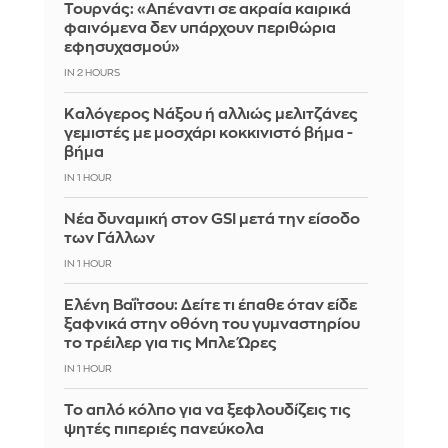
Τουρνάς: «Απέναντι σε ακραία καιρικά
φαινόμενα δεν υπάρχουν περιθώρια
εφησυχασμού»
IN 2 HOURS
Καλόγερος Νάξου ή αλλιώς μελιτζάνες
γεμιστές με μοσχάρι κοκκινιστό βήμα -
βήμα
IN 1 HOUR
Νέα δυναμική στον GSI μετά την είσοδο
των Γάλλων
IN 1 HOUR
Ελένη Βαΐτσου: Δείτε τι έπαθε όταν είδε
ξαφνικά στην οθόνη του γυμναστηρίου
το τρέιλερ για τις Μπλε Ώρες
IN 1 HOUR
Το απλό κόλπο για να ξεφλουδίζεις τις
ψητές πιπεριές πανεύκολα