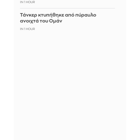
IN 1 HOUR
Τάνκερ κτυπήθηκε από πύραυλο
ανοιχτά του Ομάν
IN 1 HOUR