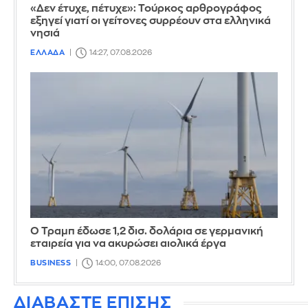
«Δεν έτυχε, πέτυχε»: Τούρκος αρθρογράφος
εξηγεί γιατί οι γείτονες συρρέουν στα ελληνικά
νησιά
ΕΛΛΑΔΑ
14:27, 07.08.2026
Ο Τραμπ έδωσε 1,2 δισ. δολάρια σε γερμανική
εταιρεία για να ακυρώσει αιολικά έργα
BUSINESS
14:00, 07.08.2026
ΔΙΑΒΑΣΤΕ ΕΠΙΣΗΣ