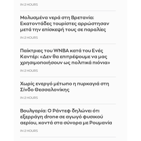
IN 2 HOURS
Μολυσμένα νερά στη Βρετανία:
Εκατοντάδες τουρίστες αρρώστησαν
μετά την επίσκεψή τους σε παραλίες
IN 2 HOURS
Παίκτριες του WNBA κατά του Ενές
Καντέρ: «Δεν θα επιτρέψουμε να μας
χρησιμοποιήσουν ως πολιτικά πιόνια»
IN 2 HOURS
Χωρίς ενεργό μέτωπο η πυρκαγιά στη
Σίνδο Θεσσαλονίκης
IN 2 HOURS
Βουλγαρία: Ο Ράντεφ δηλώνει ότι
εξερράγη drone σε αγωγό φυσικού
αερίου, κοντά στα σύνορα με Ρουμανία
IN 2 HOURS