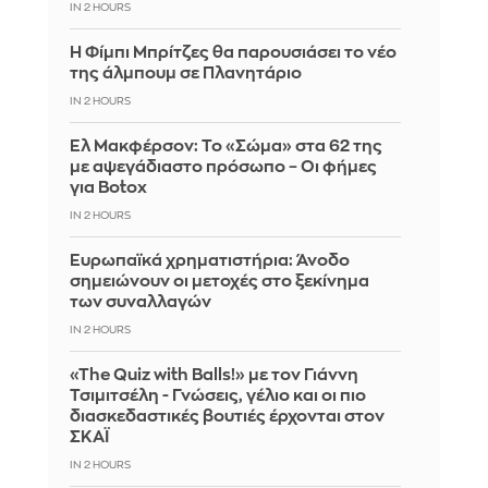
IN 2 HOURS
Η Φίμπι Μπρίτζες θα παρουσιάσει το νέο
της άλμπουμ σε Πλανητάριο
IN 2 HOURS
Ελ Μακφέρσον: Το «Σώμα» στα 62 της
με αψεγάδιαστο πρόσωπο – Οι φήμες
για Botox
IN 2 HOURS
Ευρωπαϊκά χρηματιστήρια: Άνοδο
σημειώνουν οι μετοχές στο ξεκίνημα
των συναλλαγών
IN 2 HOURS
«The Quiz with Balls!» με τον Γιάννη
Τσιμιτσέλη - Γνώσεις, γέλιο και οι πιο
διασκεδαστικές βουτιές έρχονται στον
ΣΚΑΪ
IN 2 HOURS