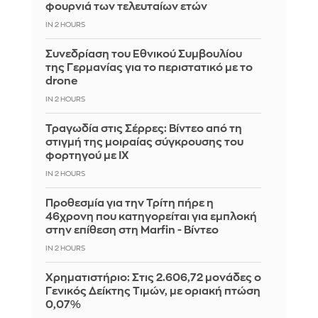
φουρνιά των τελευταίων ετών
IN 2 HOURS
Συνεδρίαση του Εθνικού Συμβουλίου
της Γερμανίας για το περιστατικό με το
drone
IN 2 HOURS
Τραγωδία στις Σέρρες: Βίντεο από τη
στιγμή της μοιραίας σύγκρουσης του
φορτηγού με ΙΧ
IN 2 HOURS
Προθεσμία για την Τρίτη πήρε η
46χρονη που κατηγορείται για εμπλοκή
στην επίθεση στη Marfin - Βίντεο
IN 2 HOURS
Χρηματιστήριο: Στις 2.606,72 μονάδες ο
Γενικός Δείκτης Τιμών, με οριακή πτώση
0,07%