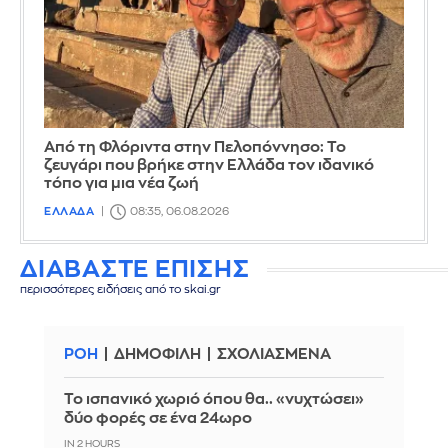
Από τη Φλόριντα στην Πελοπόννησο: Το
ζευγάρι που βρήκε στην Ελλάδα τον ιδανικό
τόπο για μια νέα ζωή
ΕΛΛΑΔΑ
08:35, 06.08.2026
ΔΙΑΒΑΣΤΕ ΕΠΙΣΗΣ
περισσότερες ειδήσεις από το skai.gr
ΡΟΗ
ΔΗΜΟΦΙΛΗ
ΣΧΟΛΙΑΣΜΕΝΑ
Το ισπανικό χωριό όπου θα.. «νυχτώσει»
δύο φορές σε ένα 24ωρο
IN 2 HOURS