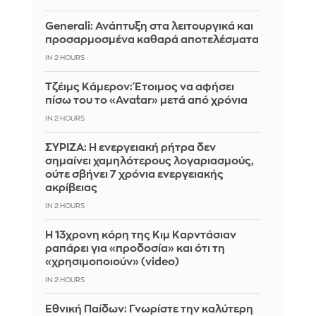
Generali: Ανάπτυξη στα λειτουργικά και
προσαρμοσμένα καθαρά αποτελέσματα
IN 2 HOURS
Τζέιμς Κάμερον: Έτοιμος να αφήσει
πίσω του το «Avatar» μετά από χρόνια
IN 2 HOURS
ΣΥΡΙΖΑ: Η ενεργειακή ρήτρα δεν
σημαίνει χαμηλότερους λογαριασμούς,
ούτε σβήνει 7 χρόνια ενεργειακής
ακρίβειας
IN 2 HOURS
Η 13χρονη κόρη της Κιμ Καρντάσιαν
ραπάρει για «προδοσία» και ότι τη
«χρησιμοποιούν» (video)
IN 2 HOURS
Εθνική Παίδων: Γνωρίστε την καλύτερη