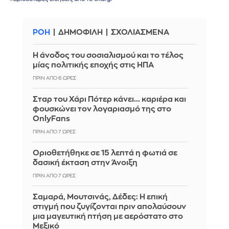
ΡΟΗ
ΔΗΜΟΦΙΛΗ
ΣΧΟΛΙΑΣΜΕΝΑ
Η άνοδος του σοσιαλισμού και το τέλος
μίας πολιτικής εποχής στις ΗΠΑ
ΠΡΙΝ ΑΠΌ 6 ΏΡΕΣ
Σταρ του Χάρι Πότερ κάνει... καριέρα και
φουσκώνει τον λογαριασμό της στο
OnlyFans
ΠΡΙΝ ΑΠΌ 7 ΏΡΕΣ
Οριοθετήθηκε σε 15 λεπτά η φωτιά σε
δασική έκταση στην Άνοιξη
ΠΡΙΝ ΑΠΌ 7 ΏΡΕΣ
Σαμαρά, Μουτσινάς, Δέδες: Η επική
στιγμή που ζυγίζονται πριν απολαύσουν
μια μαγευτική πτήση με αερόστατο στο
Μεξικό