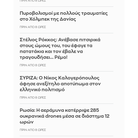
ΠΡΙΝ ΑΠΌ 8 ΏΡΕΣ
Πυροβολισμοί με πολλούς τραυματίες
στο Χόλμπεκ της Δανίας
ΠΡΙΝ ΑΠΌ 8 ΏΡΕΣ
Στέλιος Ρόκκος: Ανέβασε πιτσιρικά
στους ώμους του, του έφαγε τα
πατατάκια και τον έβαλε να
τραγουδήσει... Ρέμο!
ΠΡΙΝ ΑΠΌ 8 ΏΡΕΣ
ΣΥΡΙΖΑ: Ο Νίκος Καλογερόπουλος
άφησε ανεξίτηλο αποτύπωμα στον
ελληνικό πολιτισμό
ΠΡΙΝ ΑΠΌ 8 ΏΡΕΣ
Ρωσία: Η αεράμυνα κατέρριψε 285
ουκρανικά drones μέσα σε διάστημα 12
ωρών
ΠΡΙΝ ΑΠΌ 8 ΏΡΕΣ