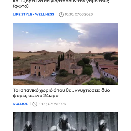
και Τζορτζίνα θα γιορτάσουν τον γάμο τους
(φωτό)
LIFE STYLE - WELLNESS
10:30, 07.08.2026
Το ισπανικό χωριό όπου θα.. «νυχτώσει» δύο
φορές σε ένα 24ωρο
ΚΟΣΜΟΣ
12:09, 07.08.2026