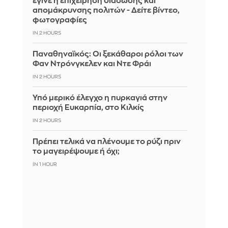
έγινε η επιχείρηση διάσωσης και
απομάκρυνσης πολιτών - Δείτε βίντεο,
φωτογραφίες
IN 2 HOURS
Παναθηναϊκός: Οι ξεκάθαροι ρόλοι των
Φαν Ντρόνγκελεν και Ντε Φράι
IN 2 HOURS
Υπό μερικό έλεγχο η πυρκαγιά στην
περιοχή Ευκαρπία, στο Κιλκίς
IN 2 HOURS
Πρέπει τελικά να πλένουμε το ρύζι πριν
το μαγειρέψουμε ή όχι;
IN 1 HOUR