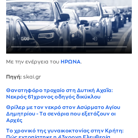
Με την ενέργεια του
ΗΡΩΝΑ
.
Πηγή:
skai.gr
Θανατηφόρο τροχαίο στη Δυτική Αχαΐα:
Νεκρός 61χρονος οδηγός δικύκλου
Θρίλερ με τον νεκρό στον Ασύρματο Αγίου
Δημητρίου - Τα σενάρια που εξετάζουν οι
Αρχές
Το χρονικό της γυναικοκτονίας στην Κρήτη:
Πώς εντοπίστηκε η 43χρονη Ελευθερία