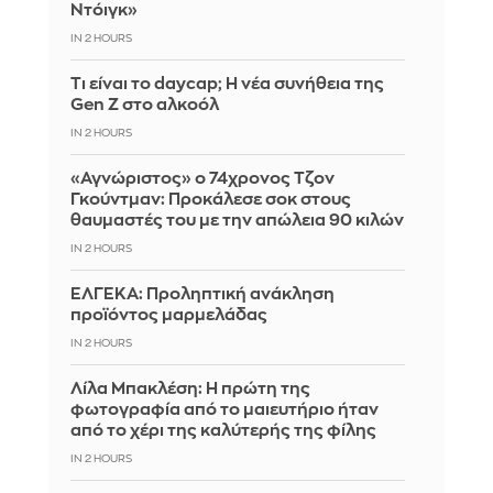
Ντόιγκ»
IN 2 HOURS
Τι είναι το daycap; Η νέα συνήθεια της
Gen Z στο αλκοόλ
IN 2 HOURS
«Αγνώριστος» ο 74χρονος Τζον
Γκούντμαν: Προκάλεσε σοκ στους
θαυμαστές του με την απώλεια 90 κιλών
IN 2 HOURS
ΕΛΓΕΚΑ: Προληπτική ανάκληση
προϊόντος μαρμελάδας
IN 2 HOURS
Λίλα Μπακλέση: Η πρώτη της
φωτογραφία από το μαιευτήριο ήταν
από το χέρι της καλύτερής της φίλης
IN 2 HOURS