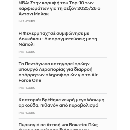
ΝΒΑ: Στην κορυφή του Top-10 των
καρφωμάτων για τη σεζόν 2025/26 ο
Άντονι Μπλακ
IN 2 HOURS
Η Φενερμπαχτσέ συμφώνησε με
Λουκάκου - Διαπραγματεύσεις με τη
Νάπολι
IN 2 HOURS
Το Πεντάγωνο κατηγορεί πρώην
υπουργό Αεροπορίας για διαρροή
απόρρητων πληροφοριών για το Air
Force One
IN 2 HOURS
Καστοριά: Βρέθηκε νεκρή μεγαλόσωμη
αρκούδα, πιθανόν από πυροβολισμό
IN 2 HOURS
Πυρκαγιά σε Αττική και Βοιωτία: Πώς