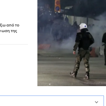
έξω από το
νωση της