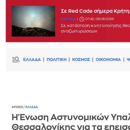
Σε Red Code σήμερα Κρήτη,
ΕΛΛΑΔΑ
07:42, 08.08.2026
Σε κατάσταση κινητοποίησης Red
αναζωπυρώσεων
ΕΛΛΑΔΑ
ΠΟΛΙΤΙΚΗ
ΚΟΣΜΟΣ
ΟΙΚΟΝΟΜΙΑ
Ψ
ΑΡΧΙΚΗ
/
ΕΛΛΑΔΑ
Η Ένωση Αστυνομικών Υπ
Θεσσαλονίκης για τα επεισ