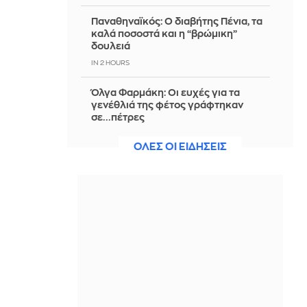
Παναθηναϊκός: Ο διαβήτης Πένια, τα
καλά ποσοστά και η “βρώμικη”
δουλειά
IN 2 HOURS
Όλγα Φαρμάκη: Οι ευχές για τα
γενέθλιά της φέτος γράφτηκαν
σε...πέτρες
IN 2 HOURS
ΟΛΕΣ ΟΙ ΕΙΔΗΣΕΙΣ
Ολυμπιακός: Ετοιμάζει αλλαγές για
την πρόκριση ο Μεντιλίμπαρ - Ημέρα
κρίσης για Έσε
IN 2 HOURS
Σε δημοπρασία ρούχα και αξεσουάρ
από την ταινία «The Devil Wears
Prada 2»
IN 1 HOUR
Πότε πρέπει να αλατίζεις τη