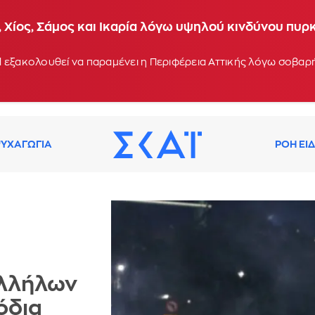
 Χίος, Σάμος και Ικαρία λόγω υψηλού κινδύνου πυρ
 εξακολουθεί να παραμένει η Περιφέρεια Αττικής λόγω σοβα
ΥΧΑΓΩΓΙΑ
ΡΟΗ ΕΙ
αλλήλων
όδια