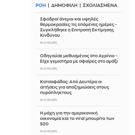
ΡΟΗ
ΔΗΜΟΦΙΛΗ
ΣΧΟΛΙΑΣΜΕΝΑ
Σφοδροί άνεμοι και υψηλές
θερμοκρασίες τις επόμενες ημέρες -
Συγκλήθηκε η Επιτροπή Εκτίμησης
Κινδύνου
IN 2 HOURS
Οδηγούσε μεθυσμένος στο Αγρίνιο -
Είχε γεμιστήρα με σφαίρες στο αμάξι
IN 2 HOURS
Κατσαφάδος: Από Δευτέρα οι
αιτήσεις για αποζημιώσεις στους
πυρόπληκτους
IN 2 HOURS
Η μάχη για την αμερικανική
οικονομία και το viral μπουρίτο των
$20
IN 2 HOURS