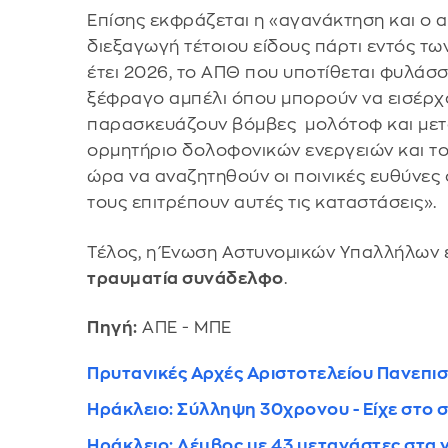
Επίσης εκφράζεται η «αγανάκτηση και ο 
διεξαγωγή τέτοιου είδους πάρτι εντός τω
έτει 2026, το ΑΠΘ που υποτίθεται φυλάσσ
ξέφραγο αμπέλι όπου μπορούν να εισέρχ
παρασκευάζουν βόμβες μολότοφ και μετ
ορμητήριο δολοφονικών ενεργειών και τ
ώρα να αναζητηθούν οι ποινικές ευθύνες 
τους επιτρέπουν αυτές τις καταστάσεις».
Τέλος, η Ένωση Αστυνομικών Υπαλλήλων ε
τραυματία συνάδελφο
.
Πηγή:
ΑΠΕ - ΜΠΕ
Πρυτανικές Αρχές Αριστοτελείου Πανεπισ
Ηράκλειο: Σύλληψη 30χρονου - Eίχε στο σ
Ηράκλειο: Λέμβος με 43 μετανάστες στα 