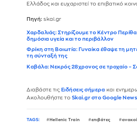
Ελλάδος και ευχαριστεί το επιβατικό κοιν
Πηγή:
skai.gr
Χαρδαλιάς: Στηρίζουμε το Κέντρο Περί
δημόσια υγεία και το περιβάλλον
Φρίκη στη Βοιωτία: Γυναίκα έθαψε τη μητέ
τη σύνταξή της
Καβάλα: Νεκρός 28χρονος σε τροχαίο – Σ
Διαβάστε τις
Ειδήσεις σήμερα
και ενημερω
Ακολουθήστε το
Skai.gr στο Google New
TAGS:
Hellenic Train
επιβάτες
ανακο