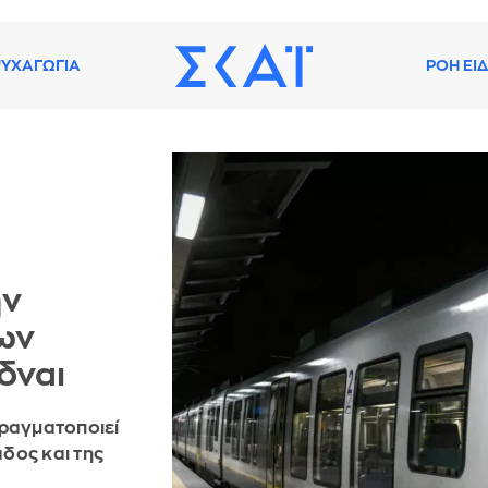
ΥΧΑΓΩΓΙΑ
ΡΟΗ ΕΙ
ην
ων
δναι
πραγματοποιεί
δος και της