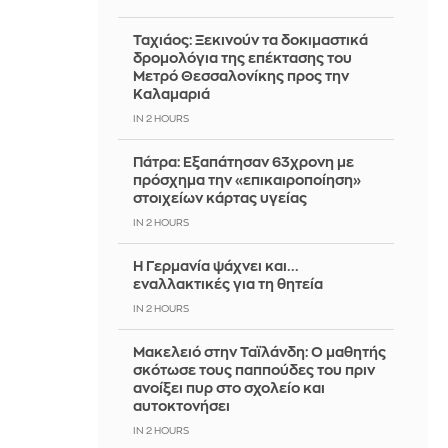
Ταχιάος: Ξεκινούν τα δοκιμαστικά
δρομολόγια της επέκτασης του
Μετρό Θεσσαλονίκης προς την
Καλαμαριά
IN 2 HOURS
Πάτρα: Εξαπάτησαν 63χρονη με
πρόσχημα την «επικαιροποίηση»
στοιχείων κάρτας υγείας
IN 2 HOURS
H Γερμανία ψάχνει και...
εναλλακτικές για τη θητεία
IN 2 HOURS
Μακελειό στην Ταϊλάνδη: Ο μαθητής
σκότωσε τους παππούδες του πριν
ανοίξει πυρ στο σχολείο και
αυτοκτονήσει
IN 2 HOURS