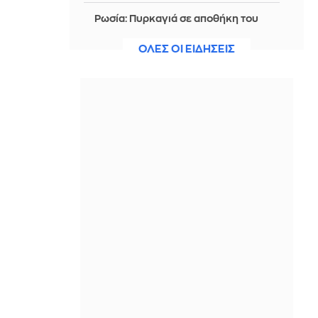
Ρωσία: Πυρκαγιά σε αποθήκη του
Wildberries ύστερα από νέα επίθεση
drones
ΟΛΕΣ ΟΙ ΕΙΔΗΣΕΙΣ
IN 2 HOURS
Έκτη η Ραφαηλίδου στον τελικό της
σφαιροβολίας στο Παγκόσμιο Κ20-
Δέκατη η Σαμολαδά στην δισκοβολία
IN 2 HOURS
Τροχαίο δυστύχημα στις Σέρρες: ΙΧ
συγκρούστηκε με φορτηγό - Νεκροί
μητέρα και γιος - Δείτε εικόνες,
βίντεο
IN 2 HOURS
Χρίστος Δήμας: «Προχωρούν τα
έργα σε όλο το μήκος του ΒΟΑΚ»
IN 2 HOURS
Μαίρη Συνατσάκη: Έδειξε πώς τη