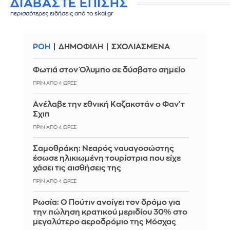
ΔΙΑΒΑΣΤΕ ΕΠΙΣΗΣ
περισσότερες ειδήσεις από το skai.gr
ΡΟΗ
ΔΗΜΟΦΙΛΗ
ΣΧΟΛΙΑΣΜΕΝΑ
Φωτιά στον Όλυμπο σε δύσβατο σημείο
ΠΡΙΝ ΑΠΌ 4 ΏΡΕΣ
Aνέλαβε την εθνική Καζακστάν ο Φαν'τ
Σχιπ
ΠΡΙΝ ΑΠΌ 4 ΏΡΕΣ
Σαμοθράκη: Νεαρός ναυαγοσώστης
έσωσε ηλικιωμένη τουρίστρια που είχε
χάσει τις αισθήσεις της
ΠΡΙΝ ΑΠΌ 4 ΏΡΕΣ
Ρωσία: Ο Πούτιν ανοίγει τον δρόμο για
την πώληση κρατικού μεριδίου 30% στο
μεγαλύτερο αεροδρόμιο της Μόσχας