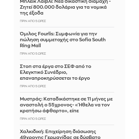
Μπλέικ Λάιβλι: Νέα δικαστική διαμάχη -
Ζητεί 800.000 δολάρια για τα νομικά
της έξοδα
ΠΡΙΝ ΑΠΌ 5 ΏΡΕΣ
Όμιλος Fourlis: Συμφωνία για την
πώληση συμμετοχής στο Sofia South
Ring Mall
ΠΡΙΝ ΑΠΌ 5 ΏΡΕΣ
Στοπ στα έργα στο ΣΕΦ από το
Ελεγκτικό Συνέδριο,
επαναπροκηρύσσεται το έργο
ΠΡΙΝ ΑΠΌ 5 ΏΡΕΣ
Μυστράς: Καταδικάστηκε σε 11 μήνες με
αναστολή ο 55χρονος- «Ήθελα να τον
κρατήσω άφθαρτο», είπε
ΠΡΙΝ ΑΠΌ 5 ΏΡΕΣ
Χαλκιδική: Επιχείρηση διάσωσης
49χρονης Γερμανίδας σε δύσβατο