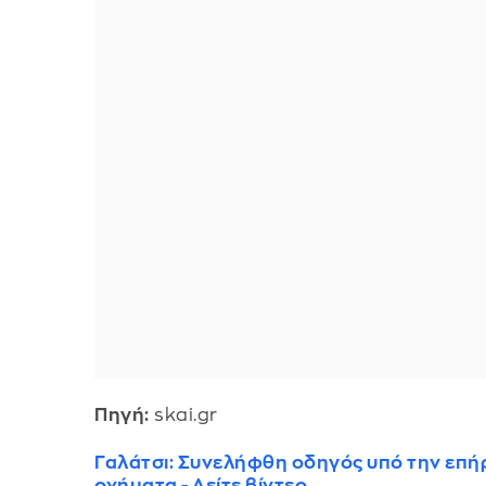
Πηγή:
skai.gr
Γαλάτσι: Συνελήφθη οδηγός υπό την επή
οχήματα - Δείτε βίντεο