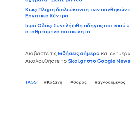
Κως: Πλήρη διαλεύκανση των συνθηκών 
Εργατικό Κέντρο
Ιερά Οδός: Συνελήφθη οδηγός πατινιού υ
σταθμευμένο αυτοκίνητο
Διαβάστε τις
Ειδήσεις σήμερα
και ενημερω
Ακολουθήστε το
Skai.gr στο Google New
TAGS:
Κοζάνη
σορός
αγνοούμενος