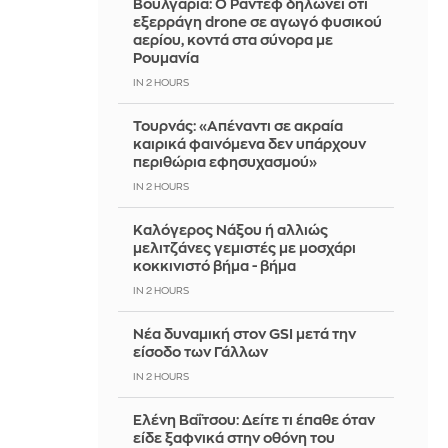
Βουλγαρία: Ο Ράντεφ δηλώνει ότι
εξερράγη drone σε αγωγό φυσικού
αερίου, κοντά στα σύνορα με
Ρουμανία
IN 2 HOURS
Τουρνάς: «Απέναντι σε ακραία
καιρικά φαινόμενα δεν υπάρχουν
περιθώρια εφησυχασμού»
IN 2 HOURS
Καλόγερος Νάξου ή αλλιώς
μελιτζάνες γεμιστές με μοσχάρι
κοκκινιστό βήμα - βήμα
IN 2 HOURS
Νέα δυναμική στον GSI μετά την
είσοδο των Γάλλων
IN 2 HOURS
Ελένη Βαΐτσου: Δείτε τι έπαθε όταν
είδε ξαφνικά στην οθόνη του