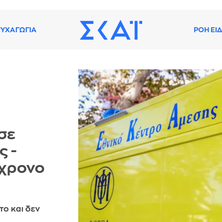
ΥΧΑΓΩΓΙΑ
ΡΟΗ ΕΙ
σε
ς -
8χρονο
το και δεν