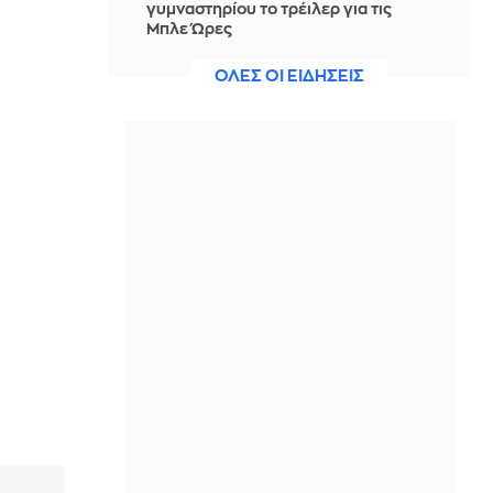
γυμναστηρίου το τρέιλερ για τις
Μπλε Ώρες
IN 2 HOURS
ΟΛΕΣ ΟΙ ΕΙΔΗΣΕΙΣ
Το απλό κόλπο για να ξεφλουδίζεις
τις ψητές πιπεριές πανεύκολα
IN 2 HOURS
Τάνκερ κτυπήθηκε από πύραυλο
ανοιχτά του Ομάν
IN 2 HOURS
Θρήνος για τον Λιονέλ Μέσι: Έφυγε
από τη ζωή ο πατέρας του σε ηλικία
68 ετών
IN 2 HOURS
Μακελειό στην Ταϊλάνδη: Στους 9 οι
νεκροί - Κατέληξε ένα ακόμη
12χρονο κορίτσι
IN 1 HOUR