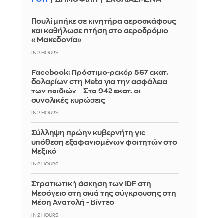
Πουλί μπήκε σε κινητήρα αεροσκάφους
και καθήλωσε πτήση στο αεροδρόμιο
«Μακεδονία»
IN 2 HOURS
Facebook: Πρόστιμο-ρεκόρ 567 εκατ.
δολαρίων στη Meta για την ασφάλεια
των παιδιών – Στα 942 εκατ. οι
συνολικές κυρώσεις
IN 2 HOURS
Σύλληψη πρώην κυβερνήτη για
υπόθεση εξαφανισμένων φοιτητών στο
Μεξικό
IN 2 HOURS
Στρατιωτική άσκηση των IDF στη
Μεσόγειο στη σκιά της σύγκρουσης στη
Μέση Ανατολή - Βίντεο
IN 2 HOURS