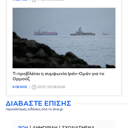
Τι προβλέπει η συμφωνία Ιράν-Ομάν για το
Ορμούζ
ΚΟΣΜΟΣ
20:57, 05.08.2026
ΔΙΑΒΑΣΤΕ ΕΠΙΣΗΣ
περισσότερες ειδήσεις από το skai.gr
ΡΟΗ
ΔΗΜΟΦΙΛΗ
ΣΧΟΛΙΑΣΜΕΝΑ