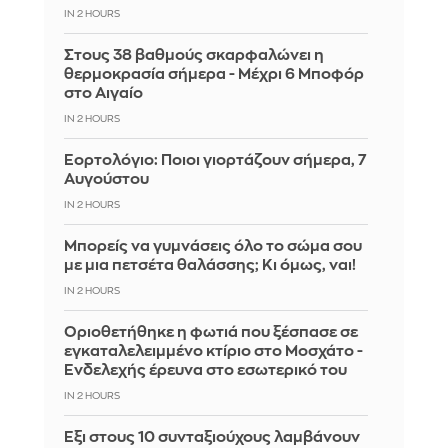
IN 2 HOURS
Στους 38 βαθμούς σκαρφαλώνει η
θερμοκρασία σήμερα - Μέχρι 6 Μποφόρ
στο Αιγαίο
IN 2 HOURS
Εορτολόγιο: Ποιοι γιορτάζουν σήμερα, 7
Αυγούστου
IN 2 HOURS
Μπορείς να γυμνάσεις όλο το σώμα σου
με μια πετσέτα θαλάσσης; Κι όμως, ναι!
IN 2 HOURS
Οριοθετήθηκε η φωτιά που ξέσπασε σε
εγκαταλελειμμένο κτίριο στο Μοσχάτο -
Ενδελεχής έρευνα στο εσωτερικό του
IN 2 HOURS
Έξι στους 10 συνταξιούχους λαμβάνουν