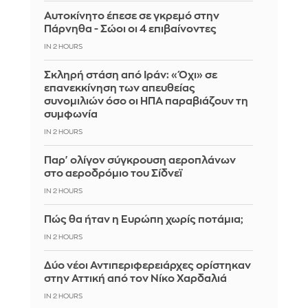
Αυτοκίνητο έπεσε σε γκρεμό στην
Πάρνηθα - Σώοι οι 4 επιβαίνοντες
IN 2 HOURS
Σκληρή στάση από Ιράν: «Όχι» σε
επανεκκίνηση των απευθείας
συνομιλιών όσο οι ΗΠΑ παραβιάζουν τη
συμφωνία
IN 2 HOURS
Παρ' ολίγον σύγκρουση αεροπλάνων
στο αεροδρόμιο του Σίδνεϊ
IN 2 HOURS
Πώς θα ήταν η Ευρώπη χωρίς ποτάμια;
IN 2 HOURS
Δύο νέοι Αντιπεριφερειάρχες ορίστηκαν
στην Αττική από τον Νίκο Χαρδαλιά
IN 2 HOURS