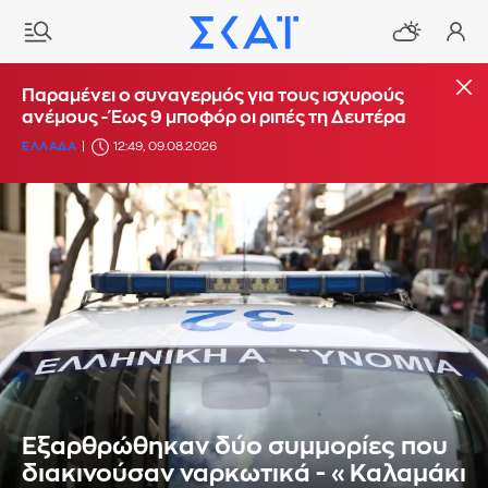
Παραμένει ο συναγερμός για τους ισχυρούς
ανέμους - Έως 9 μποφόρ οι ριπές τη Δευτέρα
ΕΛΛΑΔΑ
12:49, 09.08.2026
Εξαρθρώθηκαν δύο συμμορίες που
διακινούσαν ναρκωτικά - «Καλαμάκι