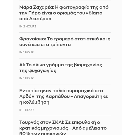
Μάρα Ζαχαρέα: Η φωτογραφία της από
την Πάρο είναι ο ορισμός του «δίαιτα
από Δευτέρα»
IN 2 HOURS
Φρανσίσκο: Το τρομερό στατιστικό και η
συνέπεια στα τρίποντα
IN 1 HOUR
AI: Το άλικο γράμμα της βιομηχανίας
της ψυχαγωγίας
IN 1 HOUR
Εντοπίστηκαν παλιά πυρομαχικά στο
Αρδάνι της Καρπάθου – Απαγορεύτηκε
η κολύμβηση
IN 1 HOUR
Τουρνάς στον ΣΚΑΪ: Σε επιφυλακή ο
κρατικός μηχανισμός – Από αμέλεια το
90% των πυρκαγιών