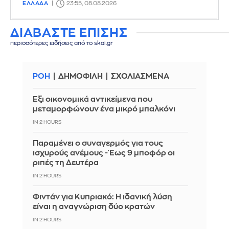
ΕΛΛΑΔΑ
23:55, 08.08.2026
ΔΙΑΒΑΣΤΕ ΕΠΙΣΗΣ
περισσότερες ειδήσεις από το skai.gr
ΡΟΗ
ΔΗΜΟΦΙΛΗ
ΣΧΟΛΙΑΣΜΕΝΑ
Έξι οικονομικά αντικείμενα που
μεταμορφώνουν ένα μικρό μπαλκόνι
IN 2 HOURS
Παραμένει ο συναγερμός για τους
ισχυρούς ανέμους - Έως 9 μποφόρ οι
ριπές τη Δευτέρα
IN 2 HOURS
Φιντάν για Κυπριακό: Η ιδανική λύση
είναι η αναγνώριση δύο κρατών
IN 2 HOURS