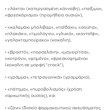
• «λάκτα» (κατεργασμένη κάνναβη), «παίξιμο»,
«φρεσκάρισμα» (προμήθεια ουσιών),
• «καλαμάκι μπόλιβαρ», «παϊδάκι», «σούπα»,
«πλακάκι», «τιμολόγιο», «γλυκό», «κανταΐφι»,
«γαλακτομπούρεκο» (κοκαΐνη),
• «βραστό», «πορσελάνη», «μαγειρίτσα»,
«κοτρόνι», «ψημένο», «φρεσκοψημένο»
(κοκαΐνη σε μορφή "crack"),
• «γράμμα», «τετραγωνικά» (γραμμάριο),
• «πάτημα», «πυροβολισμός» (χρήση
ναρκωτικής ουσίας), και
• «ζάνι» (δισκίο φαρμακευτικού σκευάσματος