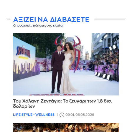
ΑΞΙΖΕΙ ΝΑ ΔΙΑΒΑΣΕΤΕ
δημοφιλείς ειδήσεις στο skai.gr
Τομ Χόλαντ-Ζεντάγια: Το ζευγάρι των 1,8 δισ.
δολαρίων
LIFE STYLE - WELLNESS
09:01, 06.08.2026