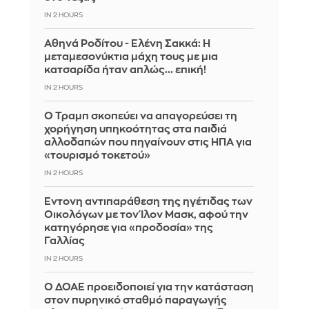
IN 2 HOURS
Αθηνά Ροδίτου - Ελένη Σακκά: Η
μεταμεσονύκτια μάχη τους με μια
κατσαρίδα ήταν απλώς... επική!
IN 2 HOURS
Ο Τραμπ σκοπεύει να απαγορεύσει τη
χορήγηση υπηκοότητας στα παιδιά
αλλοδαπών που πηγαίνουν στις ΗΠΑ για
«τουρισμό τοκετού»
IN 2 HOURS
Έντονη αντιπαράθεση της ηγέτιδας των
Οικολόγων με τον Ίλον Μασκ, αφού την
κατηγόρησε για «προδοσία» της
Γαλλίας
IN 2 HOURS
Ο ΔΟΑΕ προειδοποιεί για την κατάσταση
στον πυρηνικό σταθμό παραγωγής