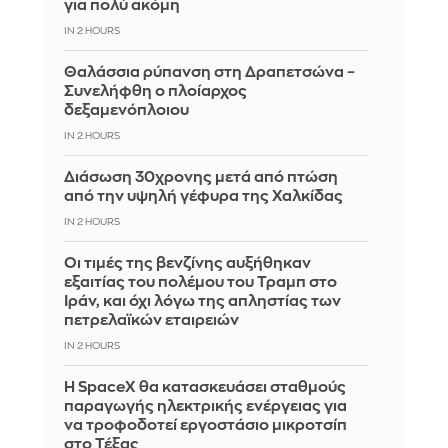
για πολύ ακόμη
IN 2 HOURS
Θαλάσσια ρύπανση στη Δραπετσώνα –
Συνελήφθη ο πλοίαρχος
δεξαμενόπλοιου
IN 2 HOURS
Διάσωση 30χρονης μετά από πτώση
από την υψηλή γέφυρα της Χαλκίδας
IN 2 HOURS
Οι τιμές της βενζίνης αυξήθηκαν
εξαιτίας του πολέμου του Τραμπ στο
Ιράν, και όχι λόγω της απληστίας των
πετρελαϊκών εταιρειών
IN 2 HOURS
Η SpaceX θα κατασκευάσει σταθμούς
παραγωγής ηλεκτρικής ενέργειας για
να τροφοδοτεί εργοστάσιο μικροτσίπ
στο Τέξας