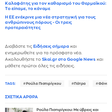
Καλαφάτης για τον καθαρισμό του Θερμαϊκού:
Το είπαμε, το κάναμε
H ΕΕ ενέκρινε μια νέα στρατηγική για τους
ανθρώπινους πόρους - Οι τρεις
προτεραιότητες
Διαβάστε τις
Ειδήσεις σήμερα
και
ενημερωθείτε για τα πρόσφατα νέα.
Ακολουθήστε το
Skai.gr στο Google News
και
μάθετε πρώτοι όλες τις ειδήσεις.
TAGS:
Ρούλα Πισπιρίγκου
Πάτρα
Θάνατο
ΣΧΕΤΙΚΑ ΑΡΘΡΑ
Ρούλα Πισπιρίγκου: Με ύβρεις και