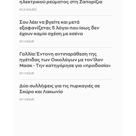
ηλεκτρικού ρεύματος στη Ζαπορίζια
IN 2 HOURS
Σου λέει να βγείτε και μετά
εξαφανίζεται; 5 λόγοι που ίσως δεν
έχουν καμία σχέση με εσένα
IN 1 HOUR
Γαλλία: Έντονη αντιπαράθεση της
ηγέτιδας των Οικολόγων με τον Ίλον
Μασκ - Την κατηγόρησε για «προδοσία»
IN 1 HOUR
Δύο συλλήψεις για τις πυρκαγιές σε
Σκύρο και Λακωνία
IN 1 HOUR