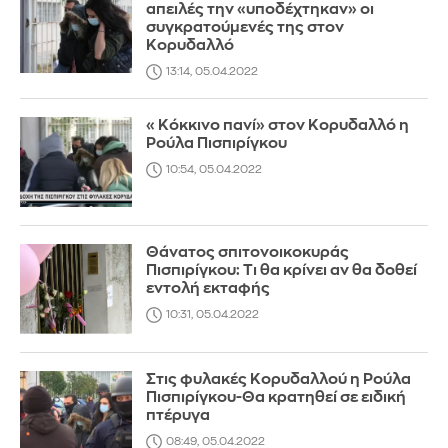
απειλές την «υποδέχτηκαν» οι
συγκρατούμενές της στον
Κορυδαλλό
13:14, 05.04.2022
«Κόκκινο πανί» στον Κορυδαλλό η
Ρούλα Πισπιρίγκου
10:54, 05.04.2022
Θάνατος σπιτονοικοκυράς
Πισπιρίγκου: Τι θα κρίνει αν θα δοθεί
εντολή εκταφής
10:31, 05.04.2022
Στις φυλακές Κορυδαλλού η Ρούλα
Πισπιρίγκου-Θα κρατηθεί σε ειδική
πτέρυγα
08:49, 05.04.2022