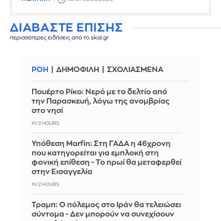
ΔΙΑΒΑΣΤΕ ΕΠΙΣΗΣ
περισσότερες ειδήσεις από το skai.gr
ΡΟΗ
ΔΗΜΟΦΙΛΗ
ΣΧΟΛΙΑΣΜΕΝΑ
Πουέρτο Ρίκο: Νερό με το δελτίο από
την Παρασκευή, λόγω της ανομβρίας
στο νησί
IN 2 HOURS
Υπόθεση Marfin: Στη ΓΑΔΑ η 46χρονη
που κατηγορείται για εμπλοκή στη
φονική επίθεση - Το πρωί θα μεταφερθεί
στην Εισαγγελία
IN 2 HOURS
Τραμπ: Ο πόλεμος στο Ιράν θα τελειώσει
σύντομα - Δεν μπορούν να συνεχίσουν