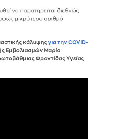
θεί να παρατηρείται διεθνώς
αφώς μικρότερο αριθμό
λιαστικής κάλυψης
για την COVID-
ής Εμβολιασμών Μαρία
ρωτοβάθμιας Φροντίδας Υγείας