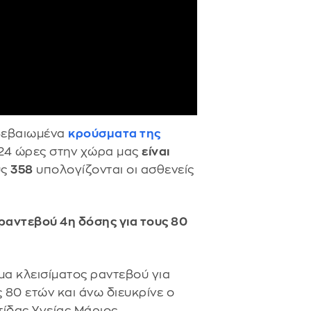
ιβεβαιωμένα
κρούσματα της
 24 ώρες στην χώρα μας
είναι
υς
358
υπολογίζονται οι ασθενείς
 ραντεβού 4η δόσης για τους 80
μα κλεισίματος ραντεβού για
 80 ετών και άνω διευκρίνε ο
ίδας Υγείας Μάριος