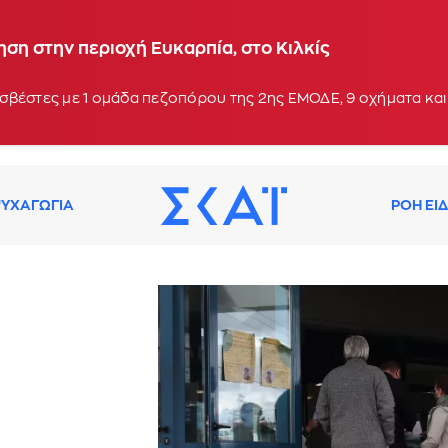
ση στην περιοχή Ευκαρπία, στο Κιλκίς
σβέστες με 1 ομάδα πεζοπόρου της 2ης ΕΜΟΔΕ, 9 οχήματα κα
ΥΧΑΓΩΓΙΑ
ΡΟΗ ΕΙ