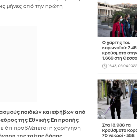
ρις μήνες από την πρώτη
O χάρτης του
κορωνοϊού: 7.4
κρούσματα στην 
1.669 στη Θεσσ
16:43, 05.04.202
ασμούς παιδιών και εφήβων από
εδρος της Εθνικής Επιτροπής
Στα 18.988 τα
ε ότι προβλέπεται η χορήγηση
κρούσματα κορω
ρήγηση της τρίτης δόσης
.
70 νεκροί - 358