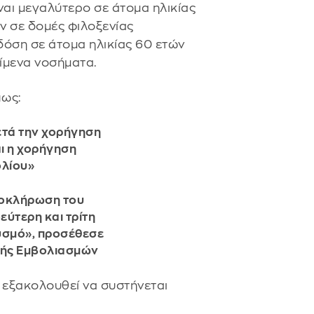
ναι μεγαλύτερο σε άτομα ηλικίας
ύν σε δομές φιλοξενίας
 δόση σε άτομα ηλικίας 60 ετών
είμενα νοσήματα.
πως:
ετά την χορήγηση
αι η χορήγηση
ολίου»
λοκλήρωση του
εύτερη και τρίτη
υσμό», προσέθεσε
οπής Εμβολιασμών
 εξακολουθεί να συστήνεται