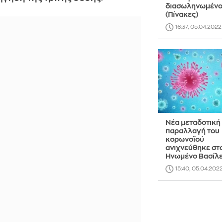
διασωληνωμένο
(Πίνακες)
16:37, 05.04.2022
Νέα μεταδοτική
παραλλαγή του
κορωνοϊού
ανιχνεύθηκε στ
Ηνωμένο Βασίλε
15:40, 05.04.202