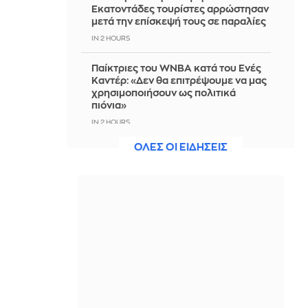
Εκατοντάδες τουρίστες αρρώστησαν
μετά την επίσκεψή τους σε παραλίες
IN 2 HOURS
Παίκτριες του WNBA κατά του Ενές
Καντέρ: «Δεν θα επιτρέψουμε να μας
χρησιμοποιήσουν ως πολιτικά
πιόνια»
IN 2 HOURS
ΟΛΕΣ ΟΙ ΕΙΔΗΣΕΙΣ
Χωρίς ενεργό μέτωπο η πυρκαγιά
στη Σίνδο Θεσσαλονίκης
IN 2 HOURS
Βουλγαρία: Ο Ράντεφ δηλώνει ότι
εξερράγη drone σε αγωγό φυσικού
αερίου, κοντά στα σύνορα με
Ρουμανία
IN 2 HOURS
Τουρνάς: «Απέναντι σε ακραία
καιρικά φαινόμενα δεν υπάρχουν