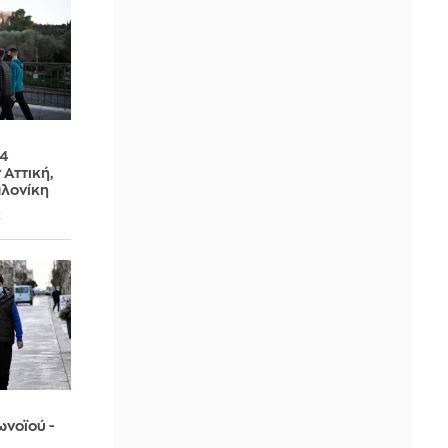
54
Αττική,
αλονίκη
2
νοϊού -