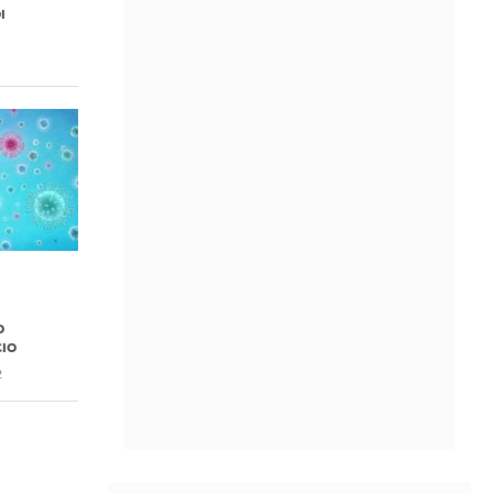
ι
ο
ιο
2