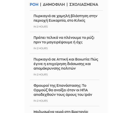
ΡΟΗ
ΔΗΜΟΦΙΛΗ
ΣΧΟΛΙΑΣΜΕΝΑ
Πυρκαγιά σε χαμηλή βλάστηση στην
περιοχή Ευκαρπία, στο Κιλκίς
IN 2 HOURS
Πρέπει τελικά να πλένουμε το ρύζι
πριν το μαγειρέψουμε ή όχι;
IN 2 HOURS
Πυρκαγιά σε Αττική και Βοιωτία: Πώς
έγινε η επιχείρηση διάσωσης και
απομάκρυνσης πολιτών
IN 2 HOURS
Φρουροί της Επανάστασης: Το
Ορμούζ θα ανοίξει όταν οι ΗΠΑ
αποδεχθούν τους όρους του Ιράν
IN 2 HOURS
Μολυσμένα νερά στη Βρετανία: