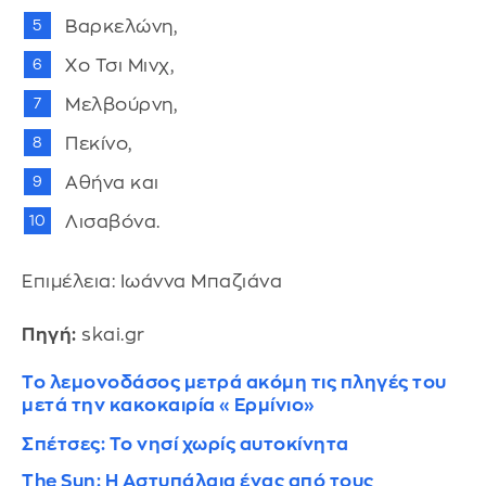
Βαρκελώνη,
Χο Τσι Μινχ,
Μελβούρνη,
Πεκίνο,
Αθήνα και
Λισαβόνα.
Επιμέλεια: Ιωάννα Μπαζιάνα
Πηγή:
skai.gr
Το λεμονοδάσος μετρά ακόμη τις πληγές του
μετά την κακοκαιρία «Ερμίνιο»
Σπέτσες: Το νησί χωρίς αυτοκίνητα
The Sun: Η Αστυπάλαια ένας από τους