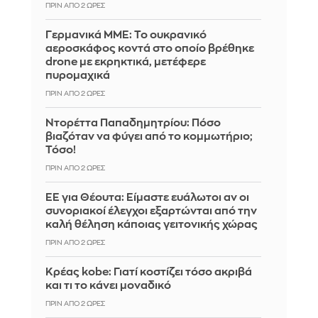
ΠΡΙΝ ΑΠΌ 2 ΏΡΕΣ
Γερμανικά ΜΜΕ: Το ουκρανικό
αεροσκάφος κοντά στο οποίο βρέθηκε
drone με εκρηκτικά, μετέφερε
πυρομαχικά
ΠΡΙΝ ΑΠΌ 2 ΏΡΕΣ
Ντορέττα Παπαδημητρίου: Πόσο
βιαζόταν να φύγει από το κομμωτήριο;
Τόσο!
ΠΡΙΝ ΑΠΌ 2 ΏΡΕΣ
ΕΕ για Θέουτα: Είμαστε ευάλωτοι αν οι
συνοριακοί έλεγχοι εξαρτώνται από την
καλή θέληση κάποιας γειτονικής χώρας
ΠΡΙΝ ΑΠΌ 2 ΏΡΕΣ
Κρέας kobe: Γιατί κοστίζει τόσο ακριβά
και τι το κάνει μοναδικό
ΠΡΙΝ ΑΠΌ 2 ΏΡΕΣ