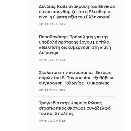
Δένδιας: Κάθε ανάκρυση του Εθνικού
ύμνου υπενθυμίζει ότι η Ελευθερία
είναι η ύψιστη αξία του Ελληνισμού
ΠΡΙΝ ΑΠΌ 2 ΜΈΡΕΣ
Παπαθανάσης: Πρόσκληση για την
υποβολή πρότασης έργου με τίτλο
«Βέλτιστη διακυβέρνηση στη λίμνη
Δοϊράνη»
ΠΡΙΝ ΑΠΌ 2 ΜΈΡΕΣ
Σκελετοί στην «ντουλάπα»: Εκταφή
σορών του Β’ Παγκοσμίου «ξεθάβει»
σύγκρουση Πολωνίας - Ουκρανίας
ΠΡΙΝ ΑΠΌ 2 ΜΈΡΕΣ
Τραγωδία στην Κριμαία: Ρώσος
στρατιωτικός σκότωσε συνάδελφό
του και 3 πολίτες
ΠΡΙΝ ΑΠΌ 2 ΜΈΡΕΣ