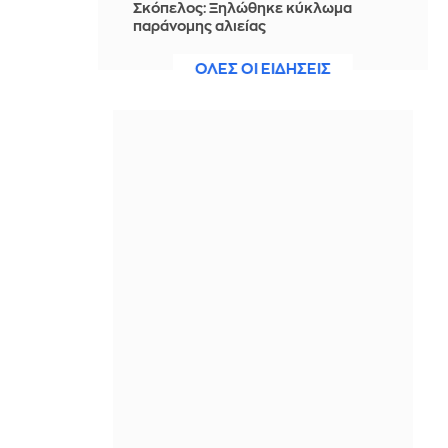
Σκόπελος: Ξηλώθηκε κύκλωμα
παράνομης αλιείας
προστατευόμενων κοραλλιών στο
Αιγαίο – Φορτίο αξίας 800.000 ευρώ
ΟΛΕΣ ΟΙ ΕΙΔΗΣΕΙΣ
με προορισμό την Ιταλία
ΠΡΙΝ ΑΠΌ 2 ΜΈΡΕΣ
Μαρία Μενούνος: Γονατιστή με την
κόρη της στην Παναγία της Τήνου
(video)
ΠΡΙΝ ΑΠΌ 2 ΜΈΡΕΣ
Γιατί ενώ οι φοιτητές Πληροφορικής
μειώνονται, τα μαθήματα τεχνητής
νοημοσύνης εκτοξεύονται
ΠΡΙΝ ΑΠΌ 2 ΜΈΡΕΣ
Μεγάλη καταστροφή από τις
πυρκαγιές σε πόλη της Ουάσινγκτον
– Κάηκαν εκατοντάδες κτίρια
ΠΡΙΝ ΑΠΌ 2 ΜΈΡΕΣ